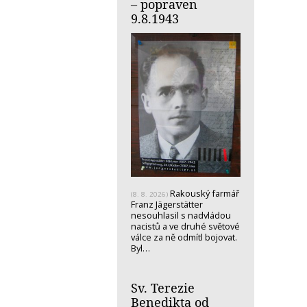
– popraven
9.8.1943
Rakouský farmář
(8. 8. 2026)
Franz Jägerstätter
nesouhlasil s nadvládou
nacistů a ve druhé světové
válce za ně odmítl bojovat.
Byl…
Sv. Terezie
Benedikta od