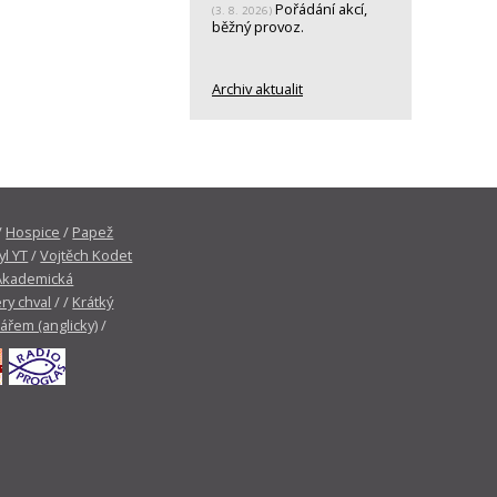
Pořádání akcí,
(3. 8. 2026)
běžný provoz.
Archiv aktualit
/
Hospice
/
Papež
yl YT
/
Vojtěch Kodet
Akademická
ry chval
/ /
Krátký
tářem (anglicky)
/