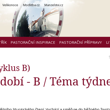
Velikonoce
Modlitba.cz
Manzelstvi.cz
TŘÍK
PASTORAČNÍ INSPIRACE
PASTORAČNÍ PŘÍPRAVY
L
klus B)
dobí - B / Téma týdne
lního liturgického čtení. Vychází a směřuje do běžného život