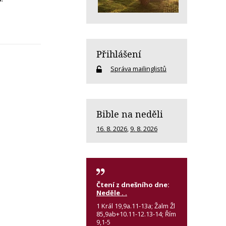
Přihlášení
Správa mailinglistů
Bible na neděli
16. 8. 2026
,
9. 8. 2026
Čtení z dnešního dne:
Neděle . .
1 Král 19,9a.11-13a; Žalm Žl
85,9ab+10.11-12.13-14; Řím
9,1-5