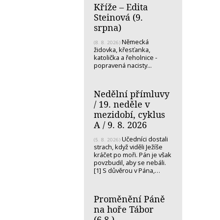
Kříže – Edita
Steinová (9.
srpna)
Německá
(8. 8. 2026)
židovka, křesťanka,
katolička a řeholnice -
popravená nacisty...
Nedělní přímluvy
/ 19. neděle v
mezidobí, cyklus
A / 9. 8. 2026
Učedníci dostali
(5. 8. 2026)
strach, když viděli Ježíše
kráčet po moři. Pán je však
povzbudil, aby se nebáli.
[1] S důvěrou v Pána,…
Proměnění Páně
na hoře Tábor
(6.8.)