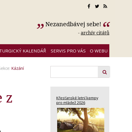
Nezanedbávej sebe!
-
archív citátů
ITURGICKÝ KALENDÁŘ
SERVIS PRO VÁS
O WEBU
Sekce:
Kázání
 z
Křesťanské letní kempy
pro mládež 2026
a.