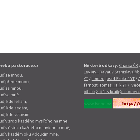
webu pastorace.cz
Některé odkazy:
Charita ČR
Lev XIV. (RaVat)
/
Stanislav Přib
buď se mnou,
YT
/
Lomec, Josef Prokeš YT
/
 buď přede mnou,
farnost, Tomáš Halík YT
/
Veče
buď za mnou,
biblický citát s krátkým komen
buď ve mně.
buď, kde lehám,
buď, kde sedám,
buď, kde vstávám.
buď v srdci každého myslícího na mne,
buď v ústech každého mluvicího o mně,
buď v každém oku vidoucím mne,