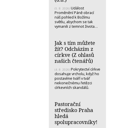
Událost
(5. 8. 2026)
Proměnění Páně obrací
náš pohled k Božímu
světlu, abychom se tak
vymanili z temnot života…
Jak s tím můžete
žít? Odcházím z
církve (Z ohlasů
našich čtenářů)
Pokrytectví církve
(4. 8. 2026)
dosahuje vrcholu, když ho
postavíme tváří v tvář
nekonečnému řetězci
církevních skandálů.
Pastorační
středisko Praha
hledá
spolupracovníky!