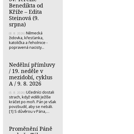
Benedikta od
Kříže – Edita
Steinová (9.
srpna)
Německá
(8. 8. 2026)
židovka, křesťanka,
katolička a řeholnice -
popravená nacisty...
Nedělní přímluvy
/ 19. neděle v
mezidobí, cyklus
A / 9. 8. 2026
Učedníci dostali
(5. 8. 2026)
strach, když viděli Ježíše
kráčet po moři. Pán je však
povzbudil, aby se nebáli.
[1] S důvěrou v Pána,…
Proměnění Páně