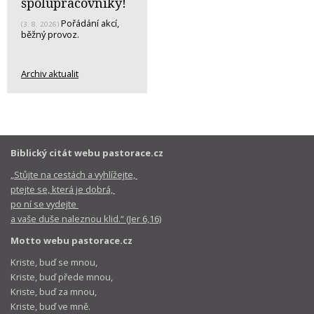
spolupracovníky!
Pořádání akcí,
(3. 8. 2026)
běžný provoz.
Archiv aktualit
Biblický citát webu pastorace.cz
„Stůjte na cestách a vyhlížejte,
ptejte se, která je dobrá,
po ní se vydejte
a vaše duše naleznou klid.“ (Jer 6,16)
Motto webu pastorace.cz
Kriste, buď se mnou,
Kriste, buď přede mnou,
Kriste, buď za mnou,
Kriste, buď ve mně.