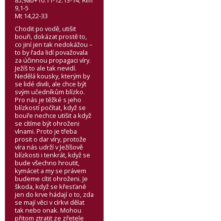
85,9ab+10.11-12.13-14; Řím
9,1-5
Mt 14,22-33
Chodit po vodě, utišit
bouři, dokázat prostě to,
co jiní jen tak nedokážou –
to by řada lidí považovala
za účinnou propagaci víry.
Ježíš to ale tak nevidí.
Nedělá kousky, kterým by
se lidé divili, ale chce být
svým učedníkům blízko.
Pro nás je těžké s jeho
blízkostí počítat, když se
bouře nechce utišit a když
se cítíme být ohroženi
vlnami. Proto je třeba
prosit o dar víry, protože
víra nás udrží v Ježíšově
blízkosti i tenkrát, když se
bude všechno hroutit,
kymácet a my se právem
budeme cítit ohroženi. Je
škoda, když se křesťané
jen do krve hádají o to, zda
se mají věci v církvi dělat
tak nebo onak. Mohou
přitom ztratit ze zřetele