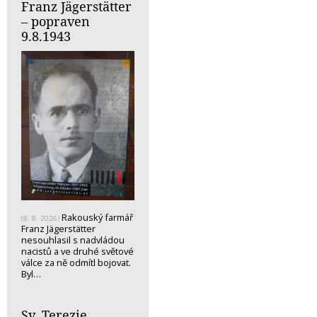
Franz Jägerstätter
– popraven
9.8.1943
Rakouský farmář
(8. 8. 2026)
Franz Jägerstätter
nesouhlasil s nadvládou
nacistů a ve druhé světové
válce za ně odmítl bojovat.
Byl…
Sv. Terezie