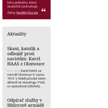
toho jediného, který
skutečně zachraňuje.
Zdroj:
Nedělní liturgie
Aktuality
Skaut, katolík a
odbojář proti
nacistům: Karel
HAAS z Olomouce
Karel HAAS se
(9. 8. 2026)
narodil Olomouci 9. srpna
1913. V mládí působil velmi
aktivně ve skautingu. Poté,
co vystudoval učitelský…
Odpírač služby v
Hitlerově armádě