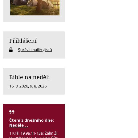
Přihlášení
Správa mailinglistů
Bible na neděli
16. 8. 2026
,
9. 8. 2026
Čtení z dnešního dne:
Neděle . .
1 Král 19,9a.11-13a; Žalm Žl