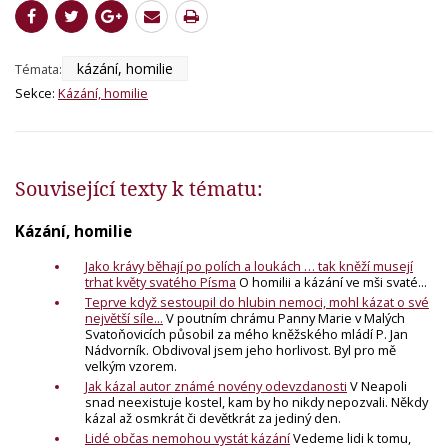
kázání, homilie
Témata:
Sekce:
Kázání, homilie
Související texty k tématu:
Kázání, homilie
Jako krávy běhají po polích a loukách … tak kněží musejí
trhat květy svatého Písma
O homilii a kázání ve mši svaté...
Teprve když sestoupil do hlubin nemoci, mohl kázat o své
největší síle...
V poutním chrámu Panny Marie v Malých
Svatoňovicích působil za mého kněžského mládí P. Jan
Nádvorník. Obdivoval jsem jeho horlivost. Byl pro mě
velkým vzorem.
Jak kázal autor známé novény odevzdanosti
V Neapoli
snad neexistuje kostel, kam by ho nikdy nepozvali. Někdy
kázal až osmkrát či devětkrát za jediný den.
Lidé občas nemohou vystát kázání
Vedeme lidi k tomu,