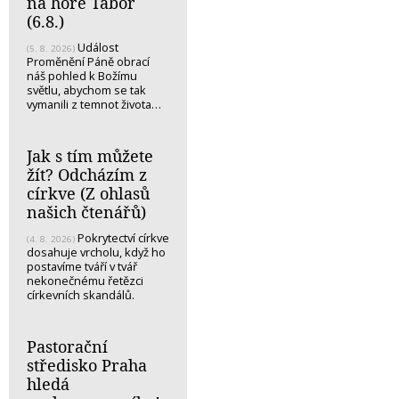
na hoře Tábor
(6.8.)
Událost
(5. 8. 2026)
Proměnění Páně obrací
náš pohled k Božímu
světlu, abychom se tak
vymanili z temnot života…
Jak s tím můžete
žít? Odcházím z
církve (Z ohlasů
našich čtenářů)
Pokrytectví církve
(4. 8. 2026)
dosahuje vrcholu, když ho
postavíme tváří v tvář
nekonečnému řetězci
církevních skandálů.
Pastorační
středisko Praha
hledá