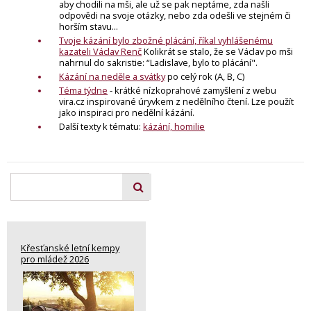
aby chodili na mši, ale už se pak neptáme, zda našli
odpovědi na svoje otázky, nebo zda odešli ve stejném či
horším stavu...
Tvoje kázání bylo zbožné plácání, říkal vyhlášenému
kazateli Václav Renč
Kolikrát se stalo, že se Václav po mši
nahrnul do sakristie: “Ladislave, bylo to plácání".
Kázání na neděle a svátky
po celý rok (A, B, C)
Téma týdne
- krátké nízkoprahové zamyšlení z webu
vira.cz inspirované úryvkem z nedělního čtení. Lze použít
jako inspiraci pro nedělní kázání.
Další texty k tématu:
kázání, homilie
Křesťanské letní kempy
pro mládež 2026