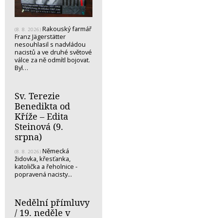
Rakouský farmář
(8. 8. 2026)
Franz Jägerstätter
nesouhlasil s nadvládou
nacistů a ve druhé světové
válce za ně odmítl bojovat.
Byl…
Sv. Terezie
Benedikta od
Kříže – Edita
Steinová (9.
srpna)
Německá
(8. 8. 2026)
židovka, křesťanka,
katolička a řeholnice -
popravená nacisty...
Nedělní přímluvy
/ 19. neděle v