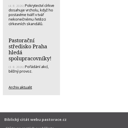
Pokrytectví církve
(4. 8. 2026)
dosahuje vrcholu, když ho
postavíme tváří v tvář
nekonečnému řetězci
církevních skandálů.
Pastorační
středisko Praha
hledá
spolupracovníky!
Pořádání akcí,
(3. 8. 2026)
běžný provoz.
Archiv aktualit
Biblický citát webu pastorace.cz