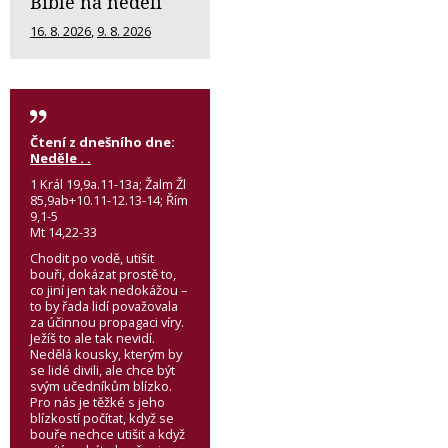
Bible na neděli
16. 8. 2026
,
9. 8. 2026
Čtení z dnešního dne:
Neděle . .
1 Král 19,9a.11-13a; Žalm Žl
85,9ab+10.11-12.13-14; Řím
9,1-5
Mt 14,22-33
Chodit po vodě, utišit
bouři, dokázat prostě to,
co jiní jen tak nedokážou –
to by řada lidí považovala
za účinnou propagaci víry.
Ježíš to ale tak nevidí.
Nedělá kousky, kterým by
se lidé divili, ale chce být
svým učedníkům blízko.
Pro nás je těžké s jeho
blízkostí počítat, když se
bouře nechce utišit a když