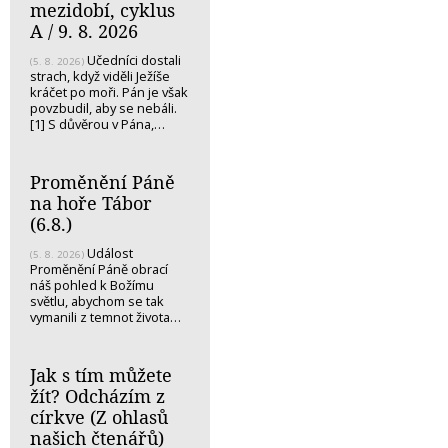
mezidobí, cyklus
A / 9. 8. 2026
Učedníci dostali
(5. 8. 2026)
strach, když viděli Ježíše
kráčet po moři. Pán je však
povzbudil, aby se nebáli.
[1] S důvěrou v Pána,…
Proměnění Páně
na hoře Tábor
(6.8.)
Událost
(5. 8. 2026)
Proměnění Páně obrací
náš pohled k Božímu
světlu, abychom se tak
vymanili z temnot života…
Jak s tím můžete
žít? Odcházím z
církve (Z ohlasů
našich čtenářů)