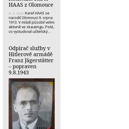
HAAS z Olomouce
Karel HAAS se
(9. 8. 2026)
narodil Olomouci 9. srpna
1913. V mládí působil velmi
aktivně ve skautingu. Poté,
co vystudoval učitelský…
Odpírač služby v
Hitlerově armádě
Franz Jägerstätter
– popraven
9.8.1943