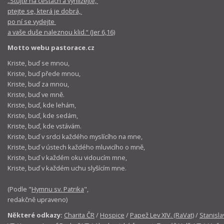
„Stůjte na cestách a vyhlížejte,
ptejte se, která je dobrá,
po ní se vydejte
a vaše duše naleznou klid.“ (Jer 6,16)
Motto webu pastorace.cz
Kriste, buď se mnou,
Kriste, buď přede mnou,
Kriste, buď za mnou,
Kriste, buď ve mně.
Kriste, buď, kde lehám,
Kriste, buď, kde sedám,
Kriste, buď, kde vstávám.
Kriste, buď v srdci každého myslícího na mne,
Kriste, buď v ústech každého mluvicího o mně,
Kriste, buď v každém oku vidoucím mne,
Kriste, buď v každém uchu slyšícím mne.
(Podle "
Hymnu sv. Patrika
",
redakčně upraveno)
Některé odkazy:
Charita ČR
/
Hospice
/
Papež Lev XIV. (RaVat)
/
Stanisla