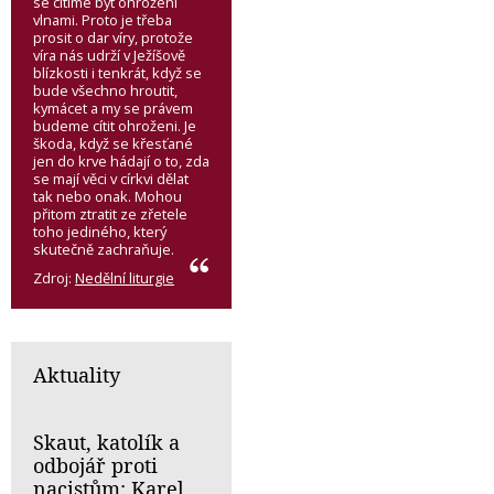
se cítíme být ohroženi
vlnami. Proto je třeba
prosit o dar víry, protože
víra nás udrží v Ježíšově
blízkosti i tenkrát, když se
bude všechno hroutit,
kymácet a my se právem
budeme cítit ohroženi. Je
škoda, když se křesťané
jen do krve hádají o to, zda
se mají věci v církvi dělat
tak nebo onak. Mohou
přitom ztratit ze zřetele
toho jediného, který
skutečně zachraňuje.
Zdroj:
Nedělní liturgie
Aktuality
Skaut, katolík a
odbojář proti
nacistům: Karel