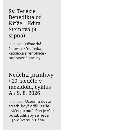
Sv. Terezie
Benedikta od
Kříže – Edita
Steinová (9.
srpna)
Německá
(8. 8. 2026)
židovka, křesťanka,
katolička a řeholnice -
popravená nacisty...
Nedělní přímluvy
/ 19. neděle v
mezidobí, cyklus
A / 9. 8. 2026
Učedníci dostali
(5. 8. 2026)
strach, když viděli Ježíše
kráčet po moři. Pán je však
povzbudil, aby se nebáli.
[1] S důvěrou v Pána,…