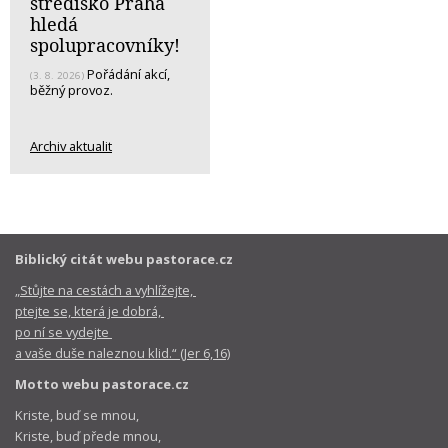
středisko Praha
hledá
spolupracovníky!
Pořádání akcí,
(3. 8. 2026)
běžný provoz.
Archiv aktualit
Biblický citát webu pastorace.cz
„Stůjte na cestách a vyhlížejte,
ptejte se, která je dobrá,
po ní se vydejte
a vaše duše naleznou klid.“ (Jer 6,16)
Motto webu pastorace.cz
Kriste, buď se mnou,
Kriste, buď přede mnou,