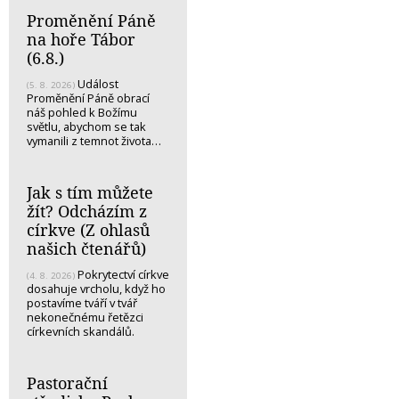
Proměnění Páně
na hoře Tábor
(6.8.)
Událost
(5. 8. 2026)
Proměnění Páně obrací
náš pohled k Božímu
světlu, abychom se tak
vymanili z temnot života…
Jak s tím můžete
žít? Odcházím z
církve (Z ohlasů
našich čtenářů)
Pokrytectví církve
(4. 8. 2026)
dosahuje vrcholu, když ho
postavíme tváří v tvář
nekonečnému řetězci
církevních skandálů.
Pastorační