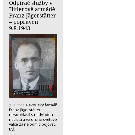
Odpírač služby v
Hitlerově armádě
Franz Jägerstätter
– popraven
9.8.1943
Rakouský farmář
(8. 8. 2026)
Franz Jägerstätter
nesouhlasil s nadvládou
nacistů a ve druhé světové
válce za ně odmítl bojovat.
Byl…