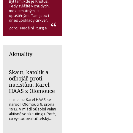
Být tam, kde je Kristus.
Tedy zvláště v chudých,
mezi smutnými, s
opuštěnými. Tam jsou i
dnes „poklady církve“.
Zdroj:
Nedělní liturgie
Aktuality
Skaut, katolík a
odbojář proti
nacistům: Karel
HAAS z Olomouce
Karel HAAS se
(9. 8. 2026)
narodil Olomouci 9. srpna
1913. V mládí působil velmi
aktivně ve skautingu. Poté,
co vystudoval učitelský…