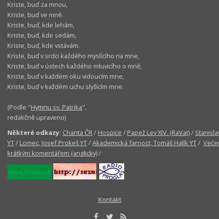
Kriste, buď za mnou,
Kriste, buď ve mně.
Kriste, buď, kde lehám,
Kriste, buď, kde sedám,
Kriste, buď, kde vstávám.
Kriste, buď v srdci každého myslícího na mne,
Kriste, buď v ústech každého mluvicího o mně,
Kriste, buď v každém oku vidoucím mne,
Kriste, buď v každém uchu slyšícím mne.
(Podle "
Hymnu sv. Patrika
",
redakčně upraveno)
Některé odkazy:
Charita ČR
/
Hospice
/
Papež Lev XIV. (RaVat)
/
Stanisla
YT
/
Lomec, Josef Prokeš YT
/
Akademická farnost, Tomáš Halík YT
/
Večer
krátkým komentářem (anglicky)
/
Kontakt