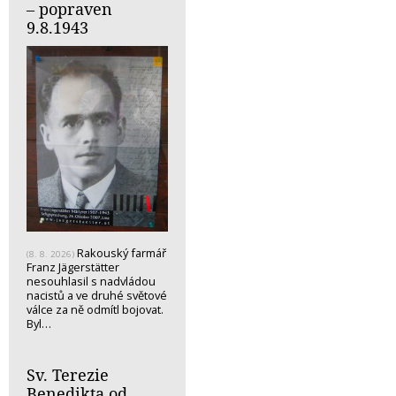
– popraven
9.8.1943
Rakouský farmář
(8. 8. 2026)
Franz Jägerstätter
nesouhlasil s nadvládou
nacistů a ve druhé světové
válce za ně odmítl bojovat.
Byl…
Sv. Terezie
Benedikta od