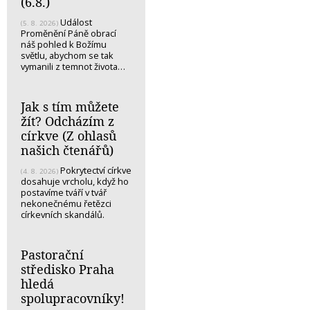
(6.8.)
Událost
(5. 8. 2026)
Proměnění Páně obrací
náš pohled k Božímu
světlu, abychom se tak
vymanili z temnot života…
Jak s tím můžete
žít? Odcházím z
církve (Z ohlasů
našich čtenářů)
Pokrytectví církve
(4. 8. 2026)
dosahuje vrcholu, když ho
postavíme tváří v tvář
nekonečnému řetězci
církevních skandálů.
Pastorační
středisko Praha
hledá
spolupracovníky!