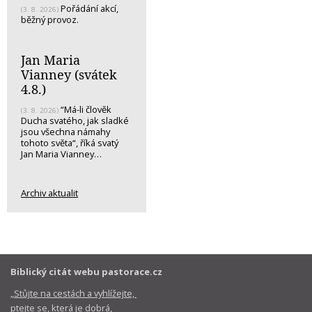
Pořádání akcí,
(3. 8. 2026)
běžný provoz.
Jan Maria
Vianney (svátek
4.8.)
“Má-li člověk
(3. 8. 2026)
Ducha svatého, jak sladké
jsou všechna námahy
tohoto světa“, říká svatý
Jan Maria Vianney…
Archiv aktualit
Biblický citát webu pastorace.cz
„Stůjte na cestách a vyhlížejte,
ptejte se, která je dobrá,