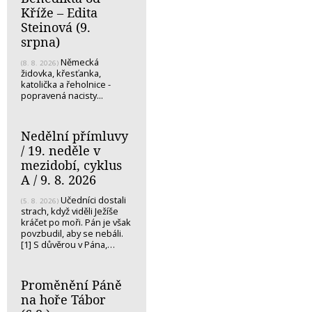
Kříže – Edita
Steinová (9.
srpna)
Německá
(8. 8. 2026)
židovka, křesťanka,
katolička a řeholnice -
popravená nacisty...
Nedělní přímluvy
/ 19. neděle v
mezidobí, cyklus
A / 9. 8. 2026
Učedníci dostali
(5. 8. 2026)
strach, když viděli Ježíše
kráčet po moři. Pán je však
povzbudil, aby se nebáli.
[1] S důvěrou v Pána,…
Proměnění Páně
na hoře Tábor