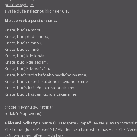
po ní se vydejte
a vaše duše naleznou klid.“ (Jer 6,16)
Motto webu pastorace.cz
Kriste, buď se mnou,
Kriste, buď přede mnou,
Kriste, buď za mnou,
Kriste, buď ve mně.
Kriste, buď, kde lehám,
Kriste, buď, kde sedám,
Kriste, buď, kde vstávám.
Kriste, buď v srdci každého myslícího na mne,
Kriste, buď v ústech každého mluvicího o mně,
Kriste, buď v každém oku vidoucím mne,
Kriste, buď v každém uchu slyšícím mne.
(Podle "
Hymnu sv. Patrika
",
redakčně upraveno)
Některé odkazy:
Charita ČR
/
Hospice
/
Papež Lev XIV. (RaVat)
/
Stanisla
YT
/
Lomec, Josef Prokeš YT
/
Akademická farnost, Tomáš Halík YT
/
Večer
krátkým komentářem (anglicky)
/