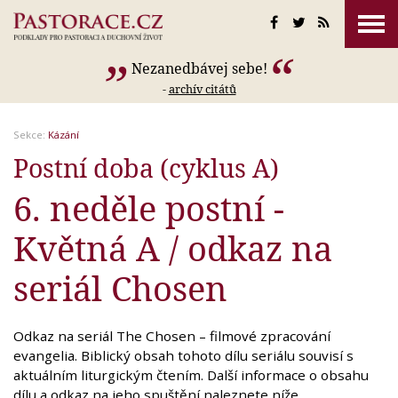
Nezanedbávej sebe!
-
archív citátů
Sekce:
Kázání
Postní doba (cyklus A)
6. neděle postní -
Květná A / odkaz na
seriál Chosen
Odkaz na seriál The Chosen – filmové zpracování
evangelia. Biblický obsah tohoto dílu seriálu souvisí s
aktuálním liturgickým čtením. Další informace o obsahu
dílu a odkaz na jeho spuštění naleznete níže.