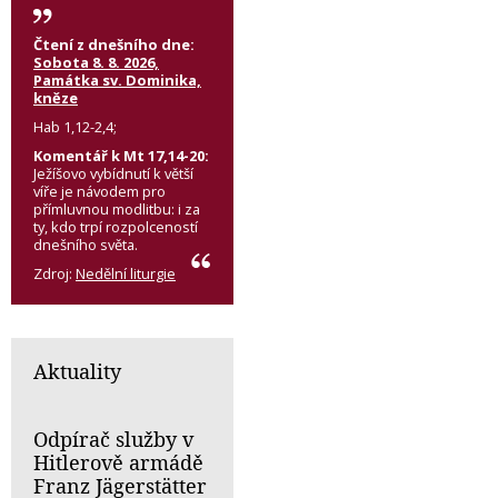
Čtení z dnešního dne:
Sobota 8. 8. 2026,
Památka sv. Dominika,
kněze
Hab 1,12-2,4;
Komentář k Mt 17,14-20:
Ježíšovo vybídnutí k větší
víře je návodem pro
přímluvnou modlitbu: i za
ty, kdo trpí rozpolceností
dnešního světa.
Zdroj:
Nedělní liturgie
Aktuality
Odpírač služby v
Hitlerově armádě
Franz Jägerstätter