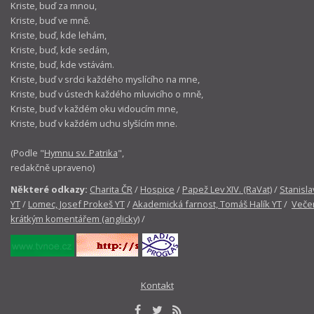
Kriste, buď za mnou,
Kriste, buď ve mně.
Kriste, buď, kde lehám,
Kriste, buď, kde sedám,
Kriste, buď, kde vstávám.
Kriste, buď v srdci každého myslícího na mne,
Kriste, buď v ústech každého mluvicího o mně,
Kriste, buď v každém oku vidoucím mne,
Kriste, buď v každém uchu slyšícím mne.
(Podle "
Hymnu sv. Patrika
",
redakčně upraveno)
Některé odkazy:
Charita ČR
/
Hospice
/
Papež Lev XIV. (RaVat)
/
Stanisla
YT
/
Lomec, Josef Prokeš YT
/
Akademická farnost, Tomáš Halík YT
/
Večer
krátkým komentářem (anglicky)
/
Kontakt