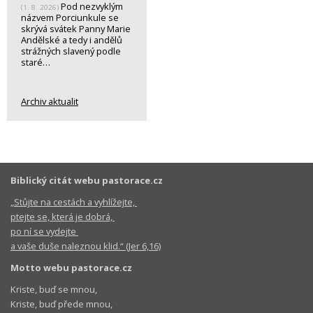
Pod nezvyklým
(1. 8. 2026)
názvem Porciunkule se
skrývá svátek Panny Marie
Andělské a tedy i andělů
strážných slavený podle
staré…
Archiv aktualit
Biblický citát webu pastorace.cz
„Stůjte na cestách a vyhlížejte,
ptejte se, která je dobrá,
po ní se vydejte
a vaše duše naleznou klid.“ (Jer 6,16)
Motto webu pastorace.cz
Kriste, buď se mnou,
Kriste, buď přede mnou,