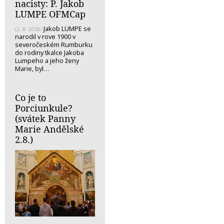
nacisty: P. Jakob
LUMPE OFMCap
Jakob LUMPE se
(2. 8. 2026)
narodil v rove 1900 v
severočeském Rumburku
do rodiny tkalce Jakoba
Lumpeho a jeho ženy
Marie, byl…
Co je to
Porciunkule?
(svátek Panny
Marie Andělské
2.8.)