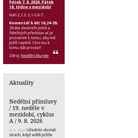
Pátek 7. 8. 2026, Pátek
18. týdne v mezidobí
Nah 2,1.3; 3,1-3.6-7;
Komentář k Mt 16,24-28:
Ztráta vlastních jistot a
falešných představ ať je
pozváním k tomu, aby mě
Ježíš naplnil. Chci mu k
tomu dát prostor!
Zdroj:
Nedělní liturgie
Aktuality
Nedělní přímluvy
/ 19. neděle v
mezidobí, cyklus
A / 9. 8. 2026
Učedníci dostali
(5. 8. 2026)
strach, když viděli Ježíše