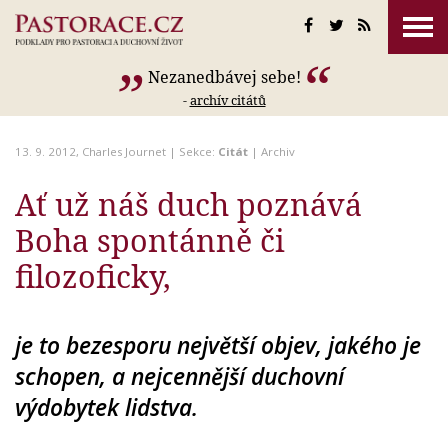
Nezanedbávej sebe!
-
archív citátů
13. 9. 2012,
Charles Journet
| Sekce:
Citát
|
Archiv
Ať už náš duch poznává
Boha spontánně či
filozoficky,
je to bezesporu největší objev, jakého je
schopen, a nejcennější duchovní
výdobytek lidstva.