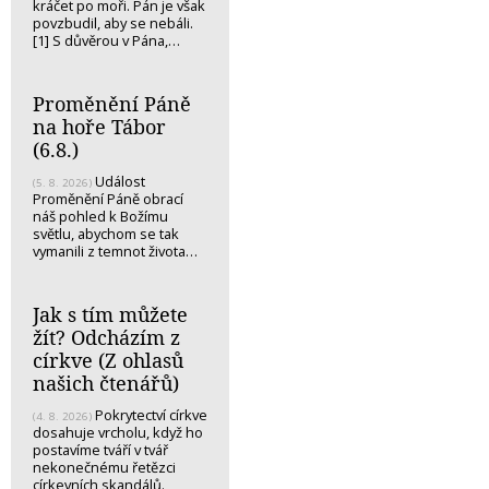
kráčet po moři. Pán je však
povzbudil, aby se nebáli.
[1] S důvěrou v Pána,…
Proměnění Páně
na hoře Tábor
(6.8.)
Událost
(5. 8. 2026)
Proměnění Páně obrací
náš pohled k Božímu
světlu, abychom se tak
vymanili z temnot života…
Jak s tím můžete
žít? Odcházím z
církve (Z ohlasů
našich čtenářů)
Pokrytectví církve
(4. 8. 2026)
dosahuje vrcholu, když ho
postavíme tváří v tvář
nekonečnému řetězci
církevních skandálů.