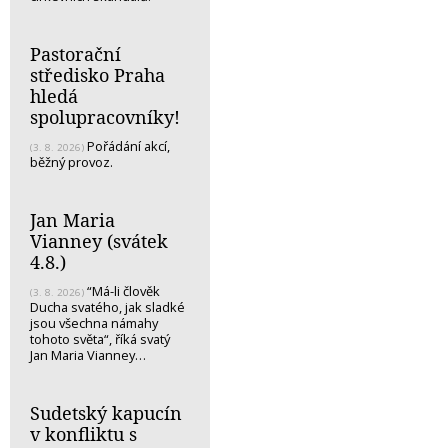
Pastorační
středisko Praha
hledá
spolupracovníky!
Pořádání akcí,
(3. 8. 2026)
běžný provoz.
Jan Maria
Vianney (svátek
4.8.)
“Má-li člověk
(3. 8. 2026)
Ducha svatého, jak sladké
jsou všechna námahy
tohoto světa“, říká svatý
Jan Maria Vianney…
Sudetský kapucín
v konfliktu s