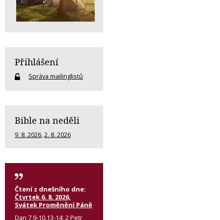
Přihlášení
Správa mailinglistů
Bible na neděli
9. 8. 2026
,
2. 8. 2026
Čtení z dnešního dne:
Čtvrtek 6. 8. 2026,
Svátek Proměnění Páně
Dan 7,9-10.13-14; 2 Petr