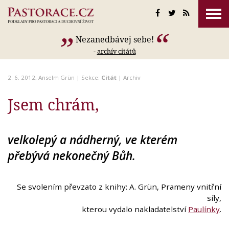
Nezanedbávej sebe!
-
archív citátů
2. 6. 2012,
Anselm Grün
| Sekce:
Citát
|
Archiv
Jsem chrám,
velkolepý a nádherný, ve kterém
přebývá nekonečný Bůh.
Se svolením převzato z knihy: A. Grün, Prameny vnitřní
síly,
kterou vydalo nakladatelství
Paulínky
.