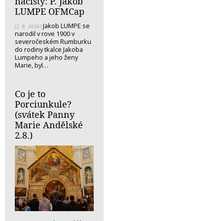
nacisty: P. Jakob
LUMPE OFMCap
Jakob LUMPE se
(2. 8. 2026)
narodil v rove 1900 v
severočeském Rumburku
do rodiny tkalce Jakoba
Lumpeho a jeho ženy
Marie, byl…
Co je to
Porciunkule?
(svátek Panny
Marie Andělské
2.8.)