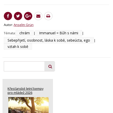
Autor:
Anselm Grün
chrám
Immanuel = Bůh s námi
Témata:
|
|
Sebepřijetí, osobnost, láska k sobě, sebeúcta, ego
|
vztah k sobě
Křesťanské letní kempy
pro mládež 2026