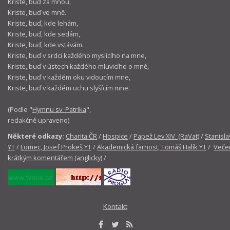
Kriste, buď za mnou,
Kriste, buď ve mně.
Kriste, buď, kde lehám,
Kriste, buď, kde sedám,
Kriste, buď, kde vstávám.
Kriste, buď v srdci každého myslícího na mne,
Kriste, buď v ústech každého mluvicího o mně,
Kriste, buď v každém oku vidoucím mne,
Kriste, buď v každém uchu slyšícím mne.
(Podle "
Hymnu sv. Patrika
",
redakčně upraveno)
Některé odkazy:
Charita ČR
/
Hospice
/
Papež Lev XIV. (RaVat)
/
Stanisla
YT
/
Lomec, Josef Prokeš YT
/
Akademická farnost, Tomáš Halík YT
/
Večer
krátkým komentářem (anglicky)
/
Kontakt