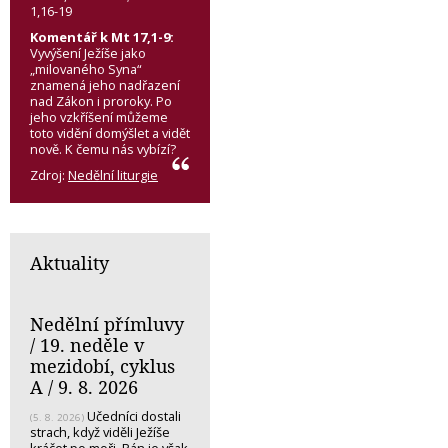
1,16-19
Komentář k Mt 17,1-9:
Vyvýšení Ježíše jako
„milovaného Syna“
znamená jeho nadřazení
nad Zákon i proroky. Po
jeho vzkříšení můžeme
toto vidění domýšlet a vidět
nově. K čemu nás vybízí?
Zdroj:
Nedělní liturgie
Aktuality
Nedělní přímluvy
/ 19. neděle v
mezidobí, cyklus
A / 9. 8. 2026
Učedníci dostali
(5. 8. 2026)
strach, když viděli Ježíše
kráčet po moři. Pán je však