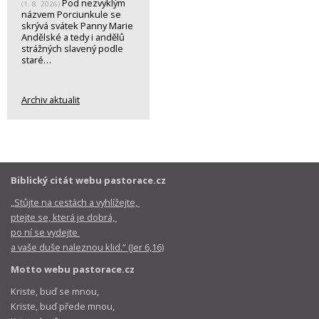
Pod nezvyklým
(1. 8. 2026)
názvem Porciunkule se
skrývá svátek Panny Marie
Andělské a tedy i andělů
strážných slavený podle
staré…
Archiv aktualit
Biblický citát webu pastorace.cz
„Stůjte na cestách a vyhlížejte,
ptejte se, která je dobrá,
po ní se vydejte
a vaše duše naleznou klid.“ (Jer 6,16)
Motto webu pastorace.cz
Kriste, buď se mnou,
Kriste, buď přede mnou,