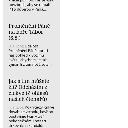
povzbudil, aby se nebáli.
[1] S důvěrou v Pána,…
Proměnění Páně
na hoře Tábor
(6.8.)
Událost
(5. 8. 2026)
Proměnění Páně obrací
náš pohled k Božímu
světlu, abychom se tak
vymanili z temnot života…
Jak s tím můžete
žít? Odcházím z
církve (Z ohlasů
našich čtenářů)
Pokrytectví církve
(4. 8. 2026)
dosahuje vrcholu, když ho
postavíme tváří v tvář
nekonečnému řetězci
církevních skandálů.