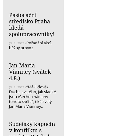
Pastorační
středisko Praha
hledá
spolupracovníky!
Pořádání akcí,
(3. 8. 2026)
běžný provoz.
Jan Maria
Vianney (svátek
4.8.)
“Má-li člověk
(3. 8. 2026)
Ducha svatého, jak sladké
jsou všechna námahy
tohoto světa“, říká svatý
Jan Maria Vianney…
Sudetský kapucín
v konfliktu s