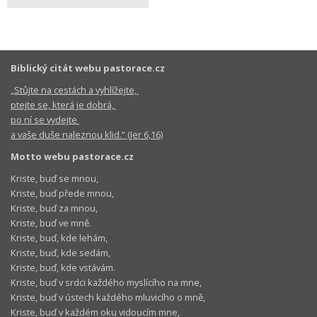
Biblický citát webu pastorace.cz
„Stůjte na cestách a vyhlížejte,
ptejte se, která je dobrá,
po ní se vydejte
a vaše duše naleznou klid.“ (Jer 6,16)
Motto webu pastorace.cz
Kriste, buď se mnou,
Kriste, buď přede mnou,
Kriste, buď za mnou,
Kriste, buď ve mně.
Kriste, buď, kde lehám,
Kriste, buď, kde sedám,
Kriste, buď, kde vstávám.
Kriste, buď v srdci každého myslícího na mne,
Kriste, buď v ústech každého mluvicího o mně,
Kriste, buď v každém oku vidoucím mne,