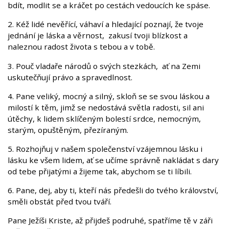
bdít, modlit se a kráčet po cestách vedoucích ke spáse.
2. Kéž lidé nevěřící, váhaví a hledající poznají, že tvoje
jednání je láska a věrnost, zakusí tvoji blízkost a
naleznou radost života s tebou a v tobě.
3. Pouč vladaře národů o svých stezkách, ať na Zemi
uskutečňují právo a spravedlnost.
4. Pane veliký, mocný a silný, skloň se se svou láskou a
milostí k těm, jimž se nedostává světla radosti, sil ani
útěchy, k lidem sklíčeným bolestí srdce, nemocným,
starým, opuštěným, přezíraným.
5. Rozhojňuj v našem společenství vzájemnou lásku i
lásku ke všem lidem, ať se učíme správně nakládat s dary
od tebe přijatými a žijeme tak, abychom se ti líbili.
6. Pane, dej, aby ti, kteří nás předešli do tvého království,
směli obstát před tvou tváří.
Pane Ježíši Kriste, až přijdeš podruhé, spatříme tě v záři