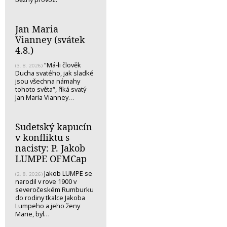
Jan Maria
Vianney (svátek
4.8.)
“Má-li člověk
(3. 8. 2026)
Ducha svatého, jak sladké
jsou všechna námahy
tohoto světa“, říká svatý
Jan Maria Vianney…
Sudetský kapucín
v konfliktu s
nacisty: P. Jakob
LUMPE OFMCap
Jakob LUMPE se
(2. 8. 2026)
narodil v rove 1900 v
severočeském Rumburku
do rodiny tkalce Jakoba
Lumpeho a jeho ženy
Marie, byl…