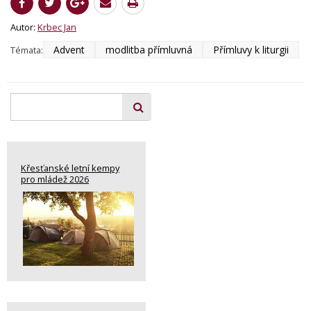
Autor:
Krbec Jan
Advent
modlitba přímluvná
Přímluvy k liturgii
Témata:
Křesťanské letní kempy
pro mládež 2026