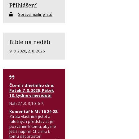
Přihlášení
Správa mailinglistů
Bible na neděli
9. 8. 2026
,
2. 8. 2026
Čtení z dnešního dne:
Pátek 7. 8. 2026, Pátek
18. týdne v mezidobí
Nah 2,1.3; 3,1-3.6-7;
Komentář k Mt 16,24-28:
Ztráta vlastních jistot a
falešných představ ať je
pozváním k tomu, aby mě
Ježíš naplnil. Chci mu k
tomu dát prostor!