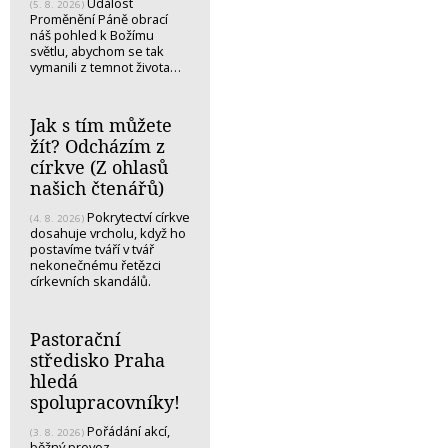
Událost
(5. 8. 2026)
Proměnění Páně obrací
náš pohled k Božímu
světlu, abychom se tak
vymanili z temnot života…
Jak s tím můžete
žít? Odcházím z
církve (Z ohlasů
našich čtenářů)
Pokrytectví církve
(4. 8. 2026)
dosahuje vrcholu, když ho
postavíme tváří v tvář
nekonečnému řetězci
církevních skandálů.
Pastorační
středisko Praha
hledá
spolupracovníky!
Pořádání akcí,
(3. 8. 2026)
běžný provoz.