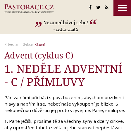
Nezanedbávej sebe!
-
archív citátů
Krbec Jan
| Sekce:
Kázání
Advent (cyklus C)
1. NEDĚLE ADVENTNÍ
- C / PŘÍMLUVY
Pán za námi přichází s povzbuzením, abychom pozdvihli
hlavy a napřímili se, neboť naše vykoupení je blízko. S
nekonečnou důvěrou jej proto vzývejme: Pane, smiluj se.
1. Pane Ježíši, prosíme tě za všechny syny a dcery církve,
aby uprostřed tohoto světa a jeho starostí nepřestávali