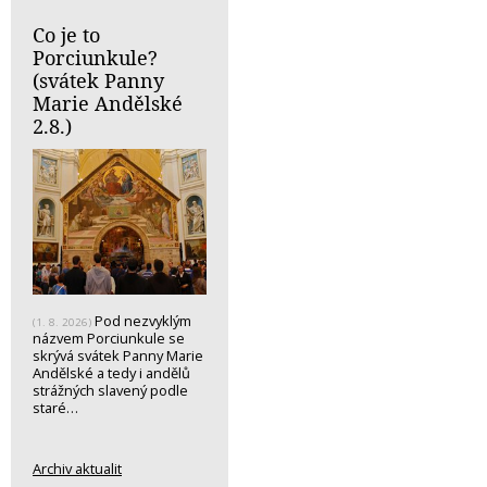
Co je to
Porciunkule?
(svátek Panny
Marie Andělské
2.8.)
Pod nezvyklým
(1. 8. 2026)
názvem Porciunkule se
skrývá svátek Panny Marie
Andělské a tedy i andělů
strážných slavený podle
staré…
Archiv aktualit