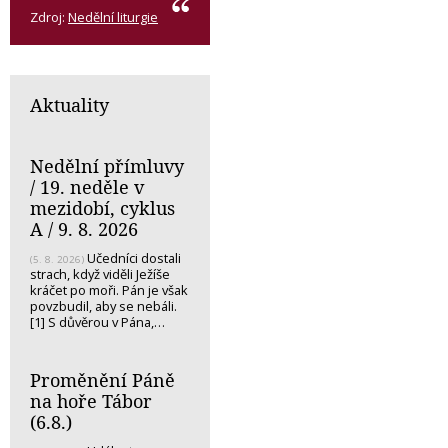
Zdroj:
Nedělní liturgie
Aktuality
Nedělní přímluvy
/ 19. neděle v
mezidobí, cyklus
A / 9. 8. 2026
Učedníci dostali
(5. 8. 2026)
strach, když viděli Ježíše
kráčet po moři. Pán je však
povzbudil, aby se nebáli.
[1] S důvěrou v Pána,…
Proměnění Páně
na hoře Tábor
(6.8.)