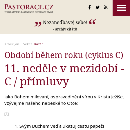
Nezanedbávej sebe!
-
archív citátů
Krbec Jan
| Sekce:
Kázání
Období během roku (cyklus C)
11. neděle v mezidobí -
C / přímluvy
Jako Bohem milovaní, ospravedlnění vírou v Krista Ježíše,
vzývejme našeho nebeského Otce:
[1]
Svým Duchem veď a ukazuj cestu papeži