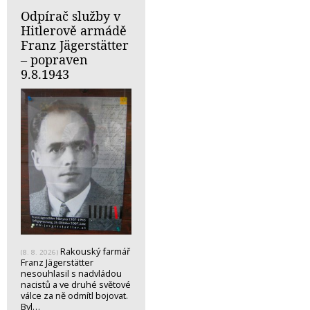
Odpírač služby v
Hitlerově armádě
Franz Jägerstätter
– popraven
9.8.1943
Rakouský farmář
(8. 8. 2026)
Franz Jägerstätter
nesouhlasil s nadvládou
nacistů a ve druhé světové
válce za ně odmítl bojovat.
Byl…