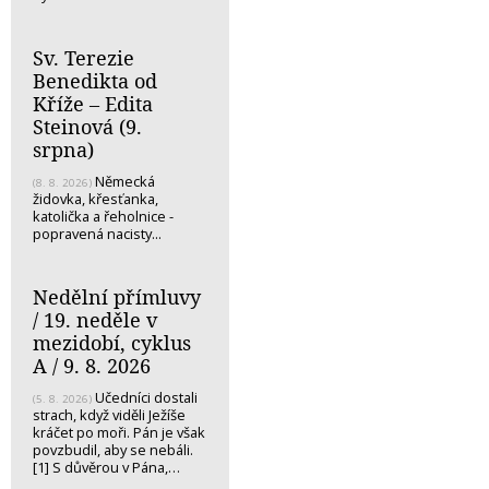
Sv. Terezie
Benedikta od
Kříže – Edita
Steinová (9.
srpna)
Německá
(8. 8. 2026)
židovka, křesťanka,
katolička a řeholnice -
popravená nacisty...
Nedělní přímluvy
/ 19. neděle v
mezidobí, cyklus
A / 9. 8. 2026
Učedníci dostali
(5. 8. 2026)
strach, když viděli Ježíše
kráčet po moři. Pán je však
povzbudil, aby se nebáli.
[1] S důvěrou v Pána,…