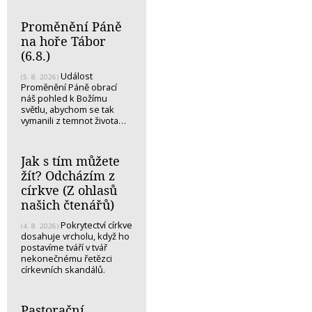
Proměnění Páně
na hoře Tábor
(6.8.)
Událost
(5. 8. 2026)
Proměnění Páně obrací
náš pohled k Božímu
světlu, abychom se tak
vymanili z temnot života…
Jak s tím můžete
žít? Odcházím z
církve (Z ohlasů
našich čtenářů)
Pokrytectví církve
(4. 8. 2026)
dosahuje vrcholu, když ho
postavíme tváří v tvář
nekonečnému řetězci
církevních skandálů.
Pastorační