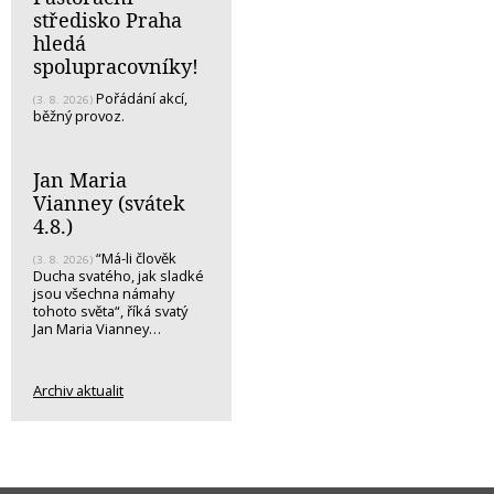
středisko Praha
hledá
spolupracovníky!
Pořádání akcí,
(3. 8. 2026)
běžný provoz.
Jan Maria
Vianney (svátek
4.8.)
“Má-li člověk
(3. 8. 2026)
Ducha svatého, jak sladké
jsou všechna námahy
tohoto světa“, říká svatý
Jan Maria Vianney…
Archiv aktualit