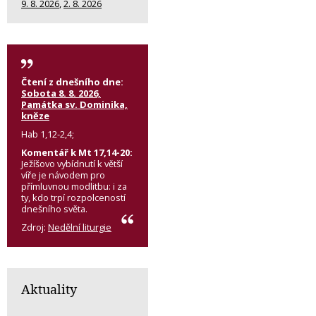
9. 8. 2026
,
2. 8. 2026
Čtení z dnešního dne:
Sobota 8. 8. 2026,
Památka sv. Dominika,
kněze
Hab 1,12-2,4;
Komentář k Mt 17,14-20:
Ježíšovo vybídnutí k větší
víře je návodem pro
přímluvnou modlitbu: i za
ty, kdo trpí rozpolceností
dnešního světa.
Zdroj:
Nedělní liturgie
Aktuality