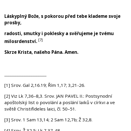
Láskyplný Bože, s pokorou před tebe klademe svoje
prosby,
radosti, smutky i poklesky a svěřujeme je tvému
[7]
milosrdenství.
Skrze Krista, našeho Pána. Amen.
________________________
[1] Srov. Gal 2,16.19; Řím 1,17; 3,21-26.
[2] Viz Lk 7,36–8,3. Srov. JAN PAVEL II.: Postsynodní
apoštolský list o povolání a poslání laiků v církvi a ve
světě Christifideles laici, čl. 50–51.
[3] Srov. 1 Sam 13,14; 2 Sam 12,7b; Ž 32,8.
[4] Srov. Ž 32,5; Lk 7,37-48.