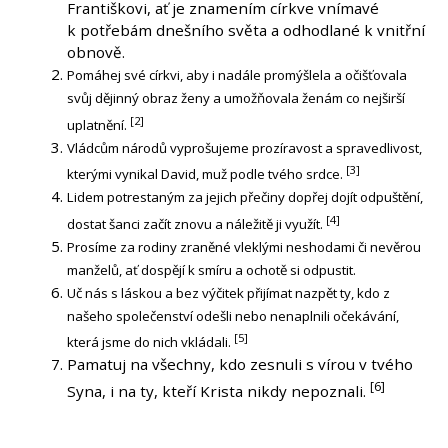
Františkovi, ať je znamením církve vnímavé
k potřebám dnešního světa a odhodlané k vnitřní
obnově.
Pomáhej své církvi, aby i nadále promýšlela a očišťovala
svůj dějinný obraz ženy a umožňovala ženám co nejširší
[2]
uplatnění.
Vládcům národů vyprošujeme prozíravost a spravedlivost,
[3]
kterými vynikal David, muž podle tvého srdce.
Lidem potrestaným za jejich přečiny dopřej dojít odpuštění,
[4]
dostat šanci začít znovu a náležitě ji využít.
Prosíme za rodiny zraněné vleklými neshodami či nevěrou
manželů, ať dospějí k smíru a ochotě si odpustit.
Uč nás s láskou a bez výčitek přijímat nazpět ty, kdo z
našeho společenství odešli nebo nenaplnili očekávání,
[5]
která jsme do nich vkládali.
Pamatuj na všechny, kdo zesnuli s vírou v tvého
[6]
Syna, i na ty, kteří Krista nikdy nepoznali.