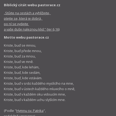
Biblický citát webu pastorace.cz
„Stůjte na cestách a vyhlížejte,
ptejte se, která je dobrá,
po ní se vydejte
a vaše duše naleznou klid.“ (Jer 6,16)
Motto webu pastorace.cz
Kriste, buď se mnou,
Kriste, buď přede mnou,
Kriste, buď za mnou,
Kriste, buď ve mně.
Kriste, buď, kde lehám,
Kriste, buď, kde sedám,
Kriste, buď, kde vstávám.
Kriste, buď v srdci každého myslícího na mne,
Kriste, buď v ústech každého mluvicího o mně,
Kriste, buď v každém oku vidoucím mne,
Kriste, buď v každém uchu slyšícím mne.
(Podle "
Hymnu sv. Patrika
",
redakčně upraveno)