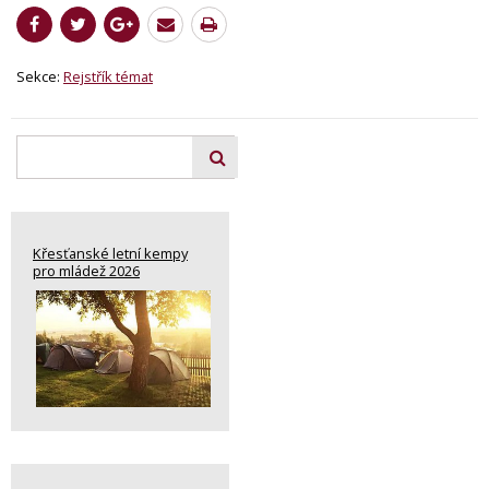
Sekce:
Rejstřík témat
Křesťanské letní kempy
pro mládež 2026