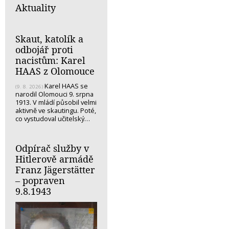
Aktuality
Skaut, katolík a
odbojář proti
nacistům: Karel
HAAS z Olomouce
Karel HAAS se
(9. 8. 2026)
narodil Olomouci 9. srpna
1913. V mládí působil velmi
aktivně ve skautingu. Poté,
co vystudoval učitelský…
Odpírač služby v
Hitlerově armádě
Franz Jägerstätter
– popraven
9.8.1943