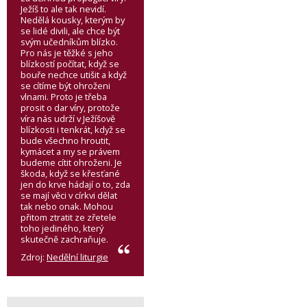
Ježíš to ale tak nevidí.
Nedělá kousky, kterým by
se lidé divili, ale chce být
svým učedníkům blízko.
Pro nás je těžké s jeho
blízkostí počítat, když se
bouře nechce utišit a když
se cítíme být ohroženi
vlnami. Proto je třeba
prosit o dar víry, protože
víra nás udrží v Ježíšově
blízkosti i tenkrát, když se
bude všechno hroutit,
kymácet a my se právem
budeme cítit ohroženi. Je
škoda, když se křesťané
jen do krve hádají o to, zda
se mají věci v církvi dělat
tak nebo onak. Mohou
přitom ztratit ze zřetele
toho jediného, který
skutečně zachraňuje.
Zdroj:
Nedělní liturgie