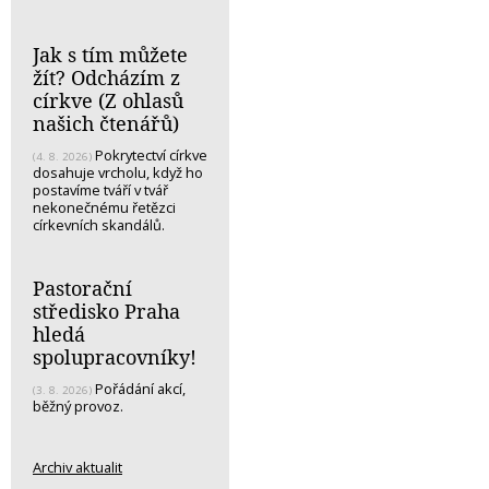
Jak s tím můžete
žít? Odcházím z
církve (Z ohlasů
našich čtenářů)
Pokrytectví církve
(4. 8. 2026)
dosahuje vrcholu, když ho
postavíme tváří v tvář
nekonečnému řetězci
církevních skandálů.
Pastorační
středisko Praha
hledá
spolupracovníky!
Pořádání akcí,
(3. 8. 2026)
běžný provoz.
Archiv aktualit