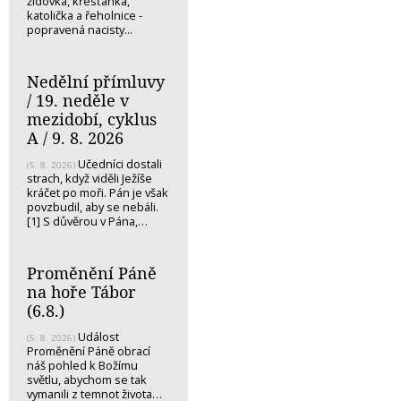
židovka, křesťanka,
katolička a řeholnice -
popravená nacisty...
Nedělní přímluvy
/ 19. neděle v
mezidobí, cyklus
A / 9. 8. 2026
Učedníci dostali
(5. 8. 2026)
strach, když viděli Ježíše
kráčet po moři. Pán je však
povzbudil, aby se nebáli.
[1] S důvěrou v Pána,…
Proměnění Páně
na hoře Tábor
(6.8.)
Událost
(5. 8. 2026)
Proměnění Páně obrací
náš pohled k Božímu
světlu, abychom se tak
vymanili z temnot života…