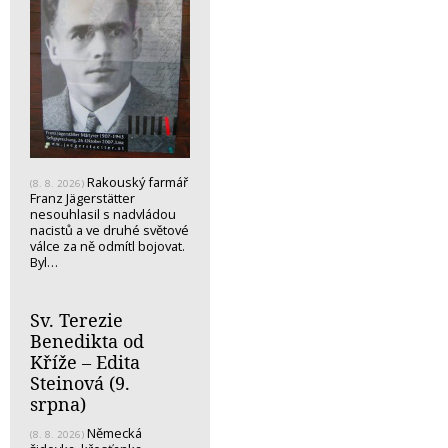
Rakouský farmář
(8. 8. 2026)
Franz Jägerstätter
nesouhlasil s nadvládou
nacistů a ve druhé světové
válce za ně odmítl bojovat.
Byl…
Sv. Terezie
Benedikta od
Kříže – Edita
Steinová (9.
srpna)
Německá
(8. 8. 2026)