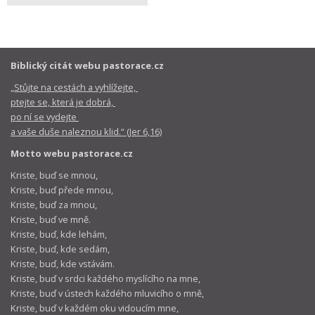
Biblický citát webu pastorace.cz
„Stůjte na cestách a vyhlížejte,
ptejte se, která je dobrá,
po ní se vydejte
a vaše duše naleznou klid.“ (Jer 6,16)
Motto webu pastorace.cz
Kriste, buď se mnou,
Kriste, buď přede mnou,
Kriste, buď za mnou,
Kriste, buď ve mně.
Kriste, buď, kde lehám,
Kriste, buď, kde sedám,
Kriste, buď, kde vstávám.
Kriste, buď v srdci každého myslícího na mne,
Kriste, buď v ústech každého mluvicího o mně,
Kriste, buď v každém oku vidoucím mne,