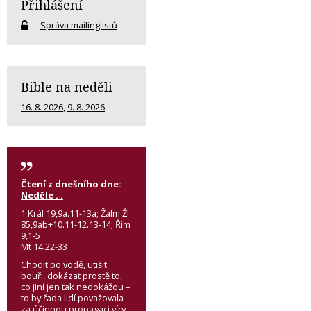
Přihlášení
Správa mailinglistů
Bible na neděli
16. 8. 2026
,
9. 8. 2026
Čtení z dnešního dne:
Neděle . .
1 Král 19,9a.11-13a; Žalm Žl
85,9ab+10.11-12.13-14; Řím
9,1-5
Mt 14,22-33
Chodit po vodě, utišit
bouři, dokázat prostě to,
co jiní jen tak nedokážou –
to by řada lidí považovala
za účinnou propagaci víry.