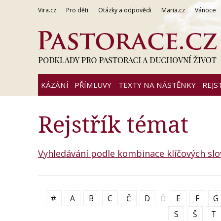
Vira.cz
Pro děti
Otázky a odpovědi
Maria.cz
Vánoce
KÁZÁNÍ
PŘÍMLUVY
TEXTY NA NÁSTĚNKY
REJS
Rejstřík témat
Vyhledávání podle kombinace klíčových slo
#
A
B
C
Č
D
Ď
E
F
G
S
Š
T