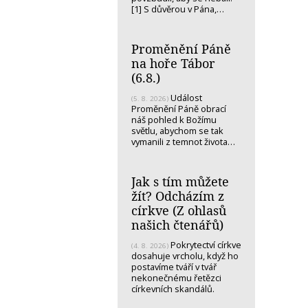
[1] S důvěrou v Pána,…
Proměnění Páně
na hoře Tábor
(6.8.)
Událost
(5. 8. 2026)
Proměnění Páně obrací
náš pohled k Božímu
světlu, abychom se tak
vymanili z temnot života…
Jak s tím můžete
žít? Odcházím z
církve (Z ohlasů
našich čtenářů)
Pokrytectví církve
(4. 8. 2026)
dosahuje vrcholu, když ho
postavíme tváří v tvář
nekonečnému řetězci
církevních skandálů.