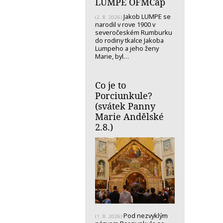
LUMPE OFMCap
Jakob LUMPE se
(2. 8. 2026)
narodil v rove 1900 v
severočeském Rumburku
do rodiny tkalce Jakoba
Lumpeho a jeho ženy
Marie, byl…
Co je to
Porciunkule?
(svátek Panny
Marie Andělské
2.8.)
Pod nezvyklým
(1. 8. 2026)