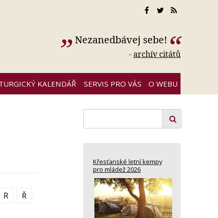
Nezanedbávej sebe!
-
archív citátů
ITURGICKÝ KALENDÁŘ
SERVIS PRO VÁS
O WEBU
Křesťanské letní kempy
pro mládež 2026
R
Ř