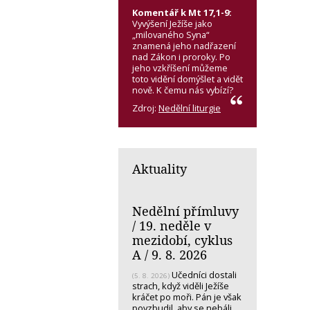
Komentář k Mt 17,1-9:
Vyvýšení Ježíše jako
„milovaného Syna“
znamená jeho nadřazení
nad Zákon i proroky. Po
jeho vzkříšení můžeme
toto vidění domýšlet a vidět
nově. K čemu nás vybízí?
Zdroj:
Nedělní liturgie
Aktuality
Nedělní přímluvy
/ 19. neděle v
mezidobí, cyklus
A / 9. 8. 2026
Učedníci dostali
(5. 8. 2026)
strach, když viděli Ježíše
kráčet po moři. Pán je však
povzbudil, aby se nebáli.