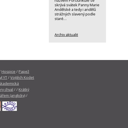
názvem Porciunkule se
skrývá svátek Panny Marie
Andělské a tedy i andělů
strážných slavený podle
staré…
Archiv aktualit
/
Hospice
/
Papež
yl YT
/
Vojtěch Kodet
Akademická
ry chval
/ /
Krátký
tářem (anglicky)
/