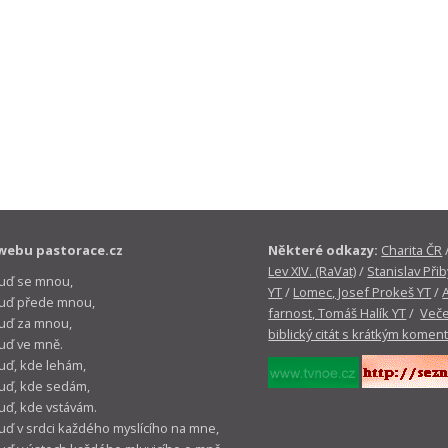
webu pastorace.cz
Některé odkazy:
Charita ČR
Lev XIV. (RaVat)
/
Stanislav Přib
buď se mnou,
YT
/
Lomec, Josef Prokeš YT
/
 buď přede mnou,
farnost, Tomáš Halík YT
/
Veče
buď za mnou,
biblický citát s krátkým komen
buď ve mně.
buď, kde lehám,
buď, kde sedám,
buď, kde vstávám.
buď v srdci každého myslícího na mne,