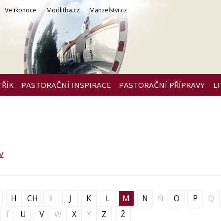
Velikonoce
Modlitba.cz
Manzelstvi.cz
TŘÍK
PASTORAČNÍ INSPIRACE
PASTORAČNÍ PŘÍPRAVY
L
v
H
CH
I
J
K
L
M
N
Ň
O
P
Q
Ť
U
V
W
X
Y
Z
Ž