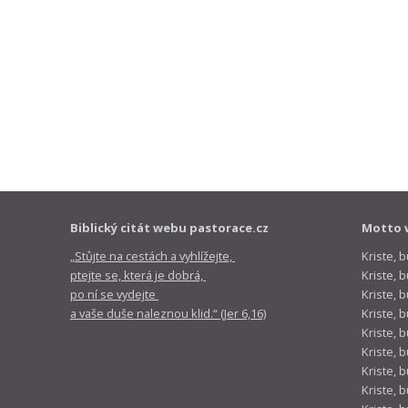
Biblický citát webu pastorace.cz
Motto 
„Stůjte na cestách a vyhlížejte,
Kriste, 
ptejte se, která je dobrá,
Kriste,
po ní se vydejte
Kriste, 
a vaše duše naleznou klid.“ (Jer 6,16)
Kriste, 
Kriste, 
Kriste, 
Kriste, 
Kriste, 