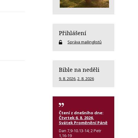
Přihlášení
Správa mailinglistů
Bible na neděli
9. 8. 2026
,
2. 8. 2026
Čtení z dnešního dne:
Čtvrtek 6. 8. 2026,
Svátek Proměnění Páně
Dan 7,9-10.13-14; 2 Petr
1,16-19