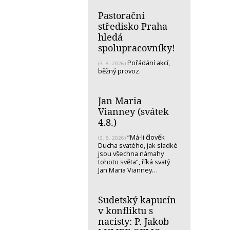
Pastorační
středisko Praha
hledá
spolupracovníky!
Pořádání akcí,
(3. 8. 2026)
běžný provoz.
Jan Maria
Vianney (svátek
4.8.)
“Má-li člověk
(3. 8. 2026)
Ducha svatého, jak sladké
jsou všechna námahy
tohoto světa“, říká svatý
Jan Maria Vianney…
Sudetský kapucín
v konfliktu s
nacisty: P. Jakob