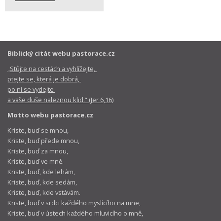
Biblický citát webu pastorace.cz
„Stůjte na cestách a vyhlížejte,
ptejte se, která je dobrá,
po ní se vydejte
a vaše duše naleznou klid.“ (Jer 6,16)
Motto webu pastorace.cz
Kriste, buď se mnou,
Kriste, buď přede mnou,
Kriste, buď za mnou,
Kriste, buď ve mně.
Kriste, buď, kde lehám,
Kriste, buď, kde sedám,
Kriste, buď, kde vstávám.
Kriste, buď v srdci každého myslícího na mne,
Kriste, buď v ústech každého mluvicího o mně,