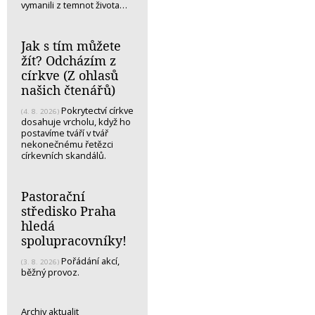
vymanili z temnot života…
Jak s tím můžete
žít? Odcházím z
církve (Z ohlasů
našich čtenářů)
Pokrytectví církve
(4. 8. 2026)
dosahuje vrcholu, když ho
postavíme tváří v tvář
nekonečnému řetězci
církevních skandálů.
Pastorační
středisko Praha
hledá
spolupracovníky!
Pořádání akcí,
(3. 8. 2026)
běžný provoz.
Archiv aktualit