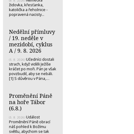
(8. 8. 2026)
židovka, křesťanka,
katolička a řeholnice -
popravená nacisty...
Nedělní přímluvy
/ 19. neděle v
mezidobí, cyklus
A / 9. 8. 2026
Učedníci dostali
(5. 8. 2026)
strach, když viděli Ježíše
kráčet po moři. Pán je však
povzbudil, aby se nebáli.
[1] S důvěrou v Pána,…
Proměnění Páně
na hoře Tábor
(6.8.)
Událost
(5. 8. 2026)
Proměnění Páně obrací
náš pohled k Božímu
světlu, abychom se tak