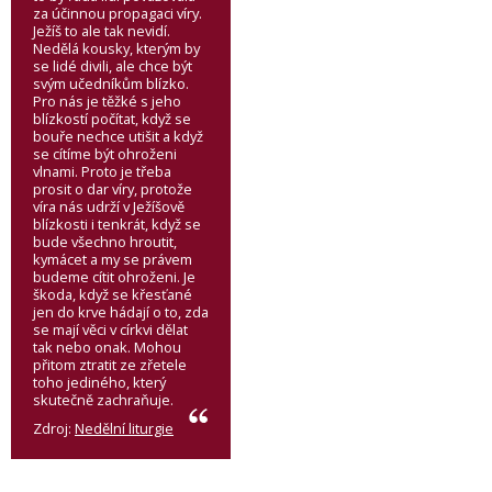
za účinnou propagaci víry.
Ježíš to ale tak nevidí.
Nedělá kousky, kterým by
se lidé divili, ale chce být
svým učedníkům blízko.
Pro nás je těžké s jeho
blízkostí počítat, když se
bouře nechce utišit a když
se cítíme být ohroženi
vlnami. Proto je třeba
prosit o dar víry, protože
víra nás udrží v Ježíšově
blízkosti i tenkrát, když se
bude všechno hroutit,
kymácet a my se právem
budeme cítit ohroženi. Je
škoda, když se křesťané
jen do krve hádají o to, zda
se mají věci v církvi dělat
tak nebo onak. Mohou
přitom ztratit ze zřetele
toho jediného, který
skutečně zachraňuje.
Zdroj:
Nedělní liturgie