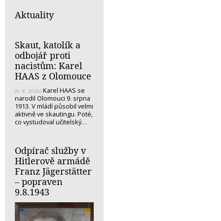
Aktuality
Skaut, katolík a
odbojář proti
nacistům: Karel
HAAS z Olomouce
Karel HAAS se
(9. 8. 2026)
narodil Olomouci 9. srpna
1913. V mládí působil velmi
aktivně ve skautingu. Poté,
co vystudoval učitelský…
Odpírač služby v
Hitlerově armádě
Franz Jägerstätter
– popraven
9.8.1943