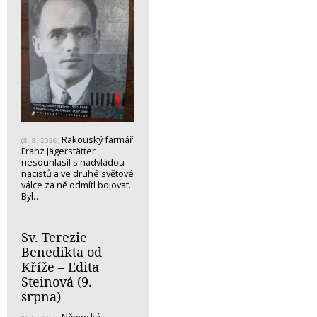
Rakouský farmář
(8. 8. 2026)
Franz Jägerstätter
nesouhlasil s nadvládou
nacistů a ve druhé světové
válce za ně odmítl bojovat.
Byl…
Sv. Terezie
Benedikta od
Kříže – Edita
Steinová (9.
srpna)
Německá