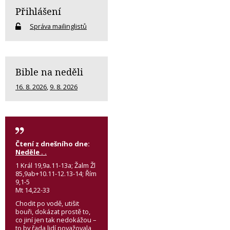
Přihlášení
Správa mailinglistů
Bible na neděli
16. 8. 2026
,
9. 8. 2026
Čtení z dnešního dne:
Neděle . .
1 Král 19,9a.11-13a; Žalm Žl
85,9ab+10.11-12.13-14; Řím
9,1-5
Mt 14,22-33
Chodit po vodě, utišit
bouři, dokázat prostě to,
co jiní jen tak nedokážou –
to by řada lidí považovala