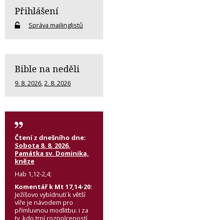
Přihlášení
Správa mailinglistů
Bible na neděli
9. 8. 2026
,
2. 8. 2026
Čtení z dnešního dne:
Sobota 8. 8. 2026,
Památka sv. Dominika,
kněze
Hab 1,12-2,4;
Komentář k Mt 17,14-20:
Ježíšovo vybídnutí k větší
víře je návodem pro
přímluvnou modlitbu: i za
ty, kdo trpí rozpolceností