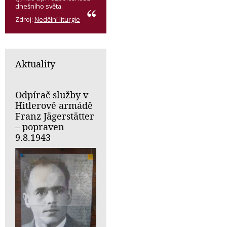
dnešního světa.
Zdroj:
Nedělní liturgie
Aktuality
Odpírač služby v
Hitlerově armádě
Franz Jägerstätter
– popraven
9.8.1943