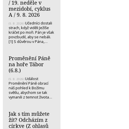
/ 19. neděle v
mezidobí, cyklus
A / 9. 8. 2026
Učedníci dostali
(5. 8. 2026)
strach, když viděli Ježíše
kráčet po moři. Pán je však
povzbudil, aby se nebáli.
[1] S důvěrou v Pána,…
Proměnění Páně
na hoře Tábor
(6.8.)
Událost
(5. 8. 2026)
Proměnění Páně obrací
náš pohled k Božímu
světlu, abychom se tak
vymanili z temnot života…
Jak s tím můžete
žít? Odcházím z
církve (Z ohlasů