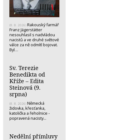
Rakouský farmář
(8. 8. 2026)
Franz Jägerstätter
nesouhlasil s nadvládou
nacistů a ve druhé světové
válce za ně odmítl bojovat.
Byl…
Sv. Terezie
Benedikta od
Kříže – Edita
Steinová (9.
srpna)
Německá
(8. 8. 2026)
židovka, křesťanka,
katolička a řeholnice -
popravená nacisty...
Nedělní přímluvy