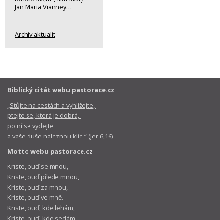
Jan Maria Vianney…
Archiv aktualit
Biblický citát webu pastorace.cz
„Stůjte na cestách a vyhlížejte,
ptejte se, která je dobrá,
po ní se vydejte
a vaše duše naleznou klid.“ (Jer 6,16)
Motto webu pastorace.cz
Kriste, buď se mnou,
Kriste, buď přede mnou,
Kriste, buď za mnou,
Kriste, buď ve mně.
Kriste, buď, kde lehám,
Kriste, buď, kde sedám,