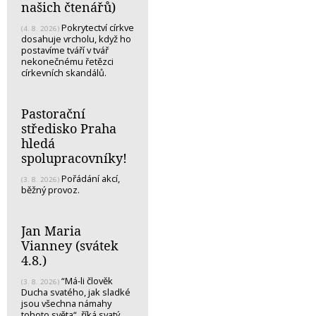
našich čtenářů)
Pokrytectví církve
(4. 8. 2026)
dosahuje vrcholu, když ho
postavíme tváří v tvář
nekonečnému řetězci
církevních skandálů.
Pastorační
středisko Praha
hledá
spolupracovníky!
Pořádání akcí,
(3. 8. 2026)
běžný provoz.
Jan Maria
Vianney (svátek
4.8.)
“Má-li člověk
(3. 8. 2026)
Ducha svatého, jak sladké
jsou všechna námahy
tohoto světa“, říká svatý