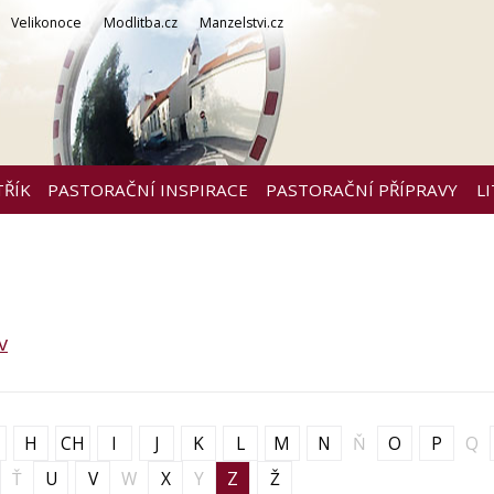
Velikonoce
Modlitba.cz
Manzelstvi.cz
TŘÍK
PASTORAČNÍ INSPIRACE
PASTORAČNÍ PŘÍPRAVY
L
v
H
CH
I
J
K
L
M
N
Ň
O
P
Q
Ť
U
V
W
X
Y
Z
Ž