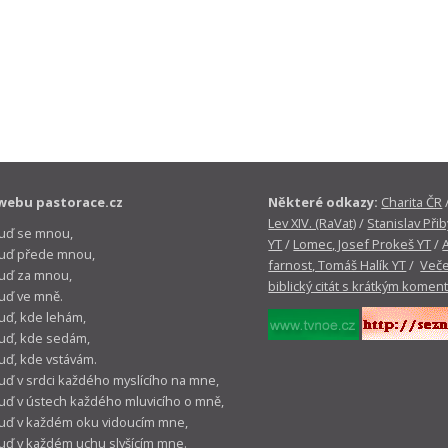
webu pastorace.cz
Některé odkazy:
Charita ČR
Lev XIV. (RaVat)
/
Stanislav Přib
buď se mnou,
YT
/
Lomec, Josef Prokeš YT
/
 buď přede mnou,
farnost, Tomáš Halík YT
/
Veče
buď za mnou,
biblický citát s krátkým komen
buď ve mně.
buď, kde lehám,
buď, kde sedám,
buď, kde vstávám.
buď v srdci každého myslícího na mne,
buď v ústech každého mluvicího o mně,
buď v každém oku vidoucím mne,
buď v každém uchu slyšícím mne.