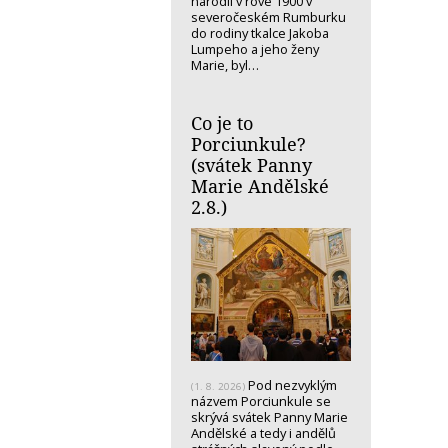
narodil v rove 1900 v
severočeském Rumburku
do rodiny tkalce Jakoba
Lumpeho a jeho ženy
Marie, byl…
Co je to
Porciunkule?
(svátek Panny
Marie Andělské
2.8.)
Pod nezvyklým
(1. 8. 2026)
názvem Porciunkule se
skrývá svátek Panny Marie
Andělské a tedy i andělů