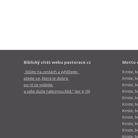
Biblický citát webu pastorace.cz
Motto 
„Stůjte na cestách a vyhlížejte,
Kriste, 
ptejte se, která je dobrá,
Kriste,
po ní se vydejte
Kriste, 
a vaše duše naleznou klid.“ (Jer 6,16)
Kriste, 
Kriste, 
Kriste, 
Kriste, 
Kriste, 
Kriste, 
Kriste, 
Kriste, 