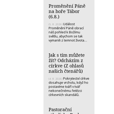
Proměnění Páně
na hoře Tábor
(6.8.)
Událost
(5. 8. 2026)
Proměnění Páně obrací
náš pohled k Božímu
světlu, abychom se tak
vymanili z temnot života…
Jak s tím můžete
žít? Odcházím z
církve (Z ohlasů
našich čtenářů)
Pokrytectví církve
(4. 8. 2026)
dosahuje vrcholu, když ho
postavíme tváří v tvář
nekonečnému řetězci
církevních skandálů.
Pastorační