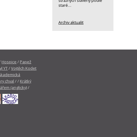
strážných slavený podle
staré…
Archiv aktualit
/
Hospice
/
Papež
yl YT
/
Vojtěch Kodet
Akademická
ry chval
/ /
Krátký
tářem (anglicky)
/