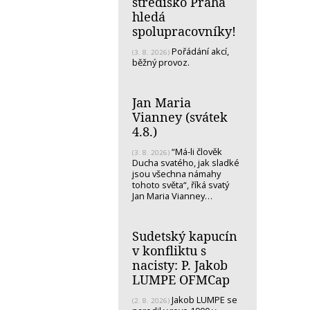
středisko Praha
hledá
spolupracovníky!
Pořádání akcí,
(3. 8. 2026)
běžný provoz.
Jan Maria
Vianney (svátek
4.8.)
“Má-li člověk
(3. 8. 2026)
Ducha svatého, jak sladké
jsou všechna námahy
tohoto světa“, říká svatý
Jan Maria Vianney…
Sudetský kapucín
v konfliktu s
nacisty: P. Jakob
LUMPE OFMCap
Jakob LUMPE se
(2. 8. 2026)