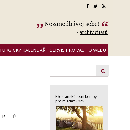
Nezanedbávej sebe!
-
archív citátů
ITURGICKÝ KALENDÁŘ
SERVIS PRO VÁS
O WEBU
Křesťanské letní kempy
pro mládež 2026
R
Ř