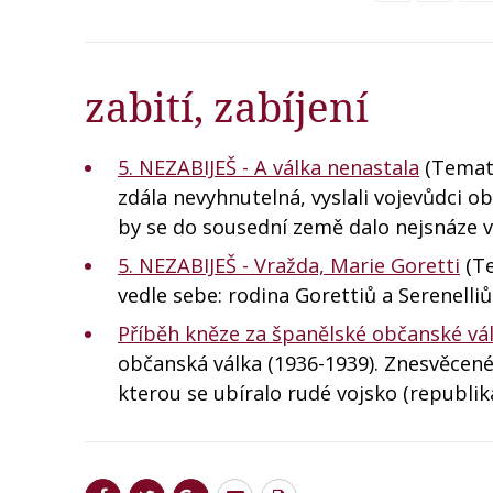
zabití, zabíjení
5. NEZABIJEŠ - A válka nenastala
(Temati
zdála nevyhnutelná, vyslali vojevůdci o
by se do sousední země dalo nejsnáze v
5. NEZABIJEŠ - Vražda, Marie Goretti
(Te
vedle sebe: rodina Gorettiů a Serenelliů
Příběh kněze za španělské občanské vá
občanská válka (1936-1939). Znesvěcené 
kterou se ubíralo rudé vojsko (republik