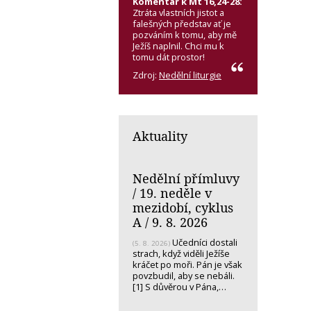
Komentář k Mt 16,24-28:
Ztráta vlastních jistot a
falešných představ ať je
pozváním k tomu, aby mě
Ježíš naplnil. Chci mu k
tomu dát prostor!
Zdroj:
Nedělní liturgie
Aktuality
Nedělní přímluvy
/ 19. neděle v
mezidobí, cyklus
A / 9. 8. 2026
Učedníci dostali
(5. 8. 2026)
strach, když viděli Ježíše
kráčet po moři. Pán je však
povzbudil, aby se nebáli.
[1] S důvěrou v Pána,…