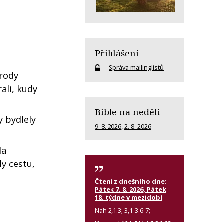
Přihlášení
Správa mailinglistů
árody
ali, kudy
Bible na neděli
y bydlely
9. 8. 2026
,
2. 8. 2026
la
ly cestu,
Čtení z dnešního dne:
Pátek 7. 8. 2026, Pátek
18. týdne v mezidobí
Nah 2,1.3; 3,1-3.6-7;