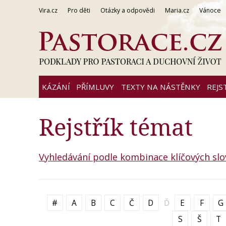
Vira.cz
Pro děti
Otázky a odpovědi
Maria.cz
Vánoce
KÁZÁNÍ
PŘÍMLUVY
TEXTY NA NÁSTĚNKY
REJS
Rejstřík témat
Vyhledávání podle kombinace klíčových slo
#
A
B
C
Č
D
Ď
E
F
G
S
Š
T