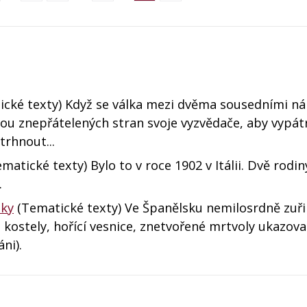
cké texty) Když se válka mezi dvěma sousedními n
bou znepřátelených stran svoje vyzvědače, aby vypátr
trhnout...
matické texty) Bylo to v roce 1902 v Itálii. Dvě rodin
.
lky
(Tematické texty) Ve Španělsku nemilosrdně zuři
kostely, hořící vesnice, znetvořené mrtvoly ukazova
áni).