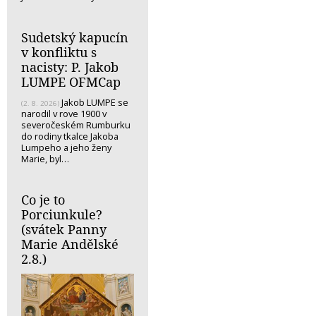
Sudetský kapucín
v konfliktu s
nacisty: P. Jakob
LUMPE OFMCap
Jakob LUMPE se
(2. 8. 2026)
narodil v rove 1900 v
severočeském Rumburku
do rodiny tkalce Jakoba
Lumpeho a jeho ženy
Marie, byl…
Co je to
Porciunkule?
(svátek Panny
Marie Andělské
2.8.)