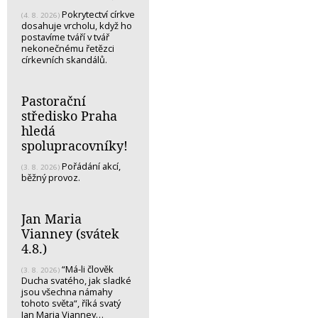
Pokrytectví církve
(4. 8. 2026)
dosahuje vrcholu, když ho
postavíme tváří v tvář
nekonečnému řetězci
církevních skandálů.
Pastorační
středisko Praha
hledá
spolupracovníky!
Pořádání akcí,
(3. 8. 2026)
běžný provoz.
Jan Maria
Vianney (svátek
4.8.)
“Má-li člověk
(3. 8. 2026)
Ducha svatého, jak sladké
jsou všechna námahy
tohoto světa“, říká svatý
Jan Maria Vianney…