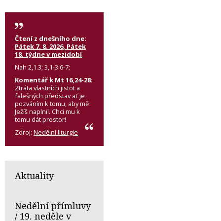
Čtení z dnešního dne:
Pátek 7. 8. 2026, Pátek
18. týdne v mezidobí
Nah 2,1.3; 3,1-3.6-7;
Komentář k Mt 16,24-28:
Ztráta vlastních jistot a
falešných představ ať je
pozváním k tomu, aby mě
Ježíš naplnil. Chci mu k
tomu dát prostor!
Zdroj:
Nedělní liturgie
Aktuality
Nedělní přímluvy
/ 19. neděle v