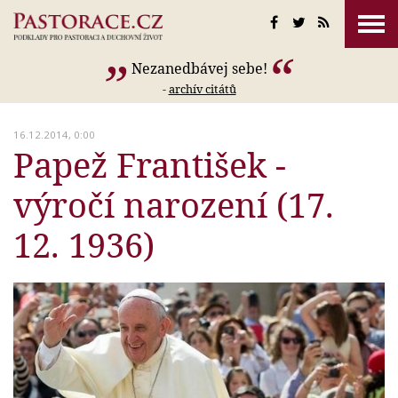
Nezanedbávej sebe!
-
archív citátů
16.12.2014, 0:00
Papež František -
výročí narození (17.
12. 1936)