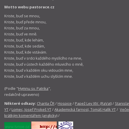
Motto webu pastorace.cz
Kriste, buď se mnou,
Kriste, buď přede mnou,
Kriste, buď za mnou,
Kriste, buď ve mně.
Kriste, buď, kde lehám,
Kriste, buď, kde sedám,
Kriste, buď, kde vstávám.
Kriste, buď v srdci každého myslícího na mne,
Kriste, buď v ústech každého mluvicího o mně,
Kriste, buď v každém oku vidoucím mne,
Kriste, buď v každém uchu slyšícím mne.
(Podle "
Hymnu sv. Patrika
",
redakčně upraveno)
Některé odkazy:
Charita ČR
/
Hospice
/
Papež Lev XIV. (RaVat)
/
Stanisla
YT
/
Lomec, Josef Prokeš YT
/
Akademická farnost, Tomáš Halík YT
/
Večer
krátkým komentářem (anglicky)
/