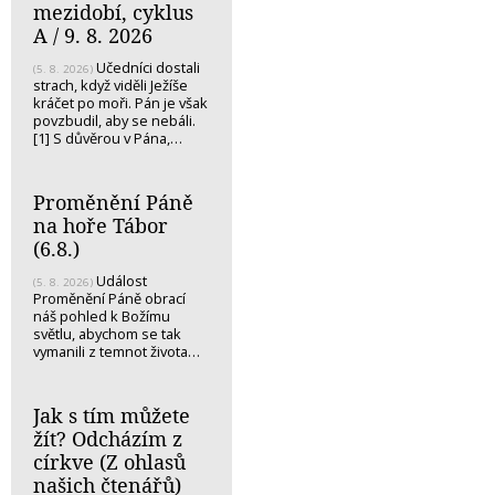
mezidobí, cyklus
A / 9. 8. 2026
Učedníci dostali
(5. 8. 2026)
strach, když viděli Ježíše
kráčet po moři. Pán je však
povzbudil, aby se nebáli.
[1] S důvěrou v Pána,…
Proměnění Páně
na hoře Tábor
(6.8.)
Událost
(5. 8. 2026)
Proměnění Páně obrací
náš pohled k Božímu
světlu, abychom se tak
vymanili z temnot života…
Jak s tím můžete
žít? Odcházím z
církve (Z ohlasů
našich čtenářů)