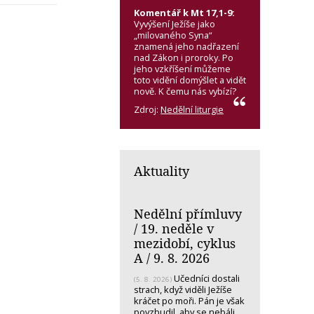
Komentář k Mt 17,1-9:
Vyvýšení Ježíše jako
„milovaného Syna“
znamená jeho nadřazení
nad Zákon i proroky. Po
jeho vzkříšení můžeme
toto vidění domýšlet a vidět
nově. K čemu nás vybízí?
Zdroj:
Nedělní liturgie
Aktuality
Nedělní přímluvy
/ 19. neděle v
mezidobí, cyklus
A / 9. 8. 2026
Učedníci dostali
(5. 8. 2026)
strach, když viděli Ježíše
kráčet po moři. Pán je však
povzbudil, aby se nebáli.