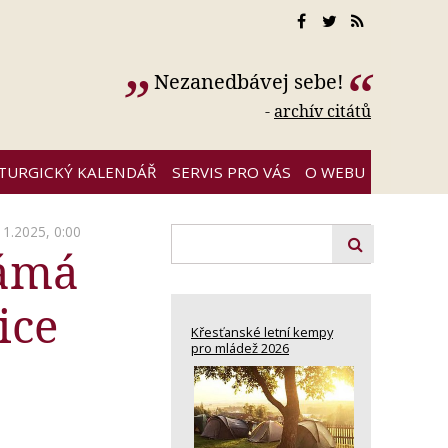
Nezanedbávej sebe!
-
archív citátů
ITURGICKÝ KALENDÁŘ
SERVIS PRO VÁS
O WEBU
11.2025, 0:00
námá
ice
Křesťanské letní kempy
pro mládež 2026