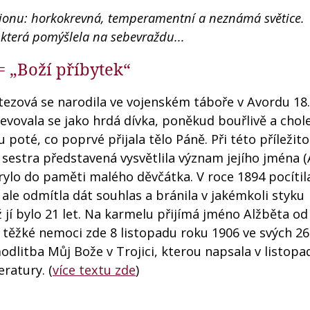
ijonu: horkokrevná, temperamentní a neznámá světice.
 která pomýšlela na sebevraždu...
= „Boží příbytek“
tezová se narodila ve vojenském táboře v Avordu 18
jevovala se jako hrdá dívka, poněkud bouřlivě a chole
poté, co poprvé přijala tělo Páně. Při této příležito
í sestra představená vysvětlila význam jejího jména 
vrylo do paměti malého děvčátka. V roce 1894 pocítil
 ale odmítla dát souhlas a bránila v jakémkoli styku
 jí bylo 21 let. Na karmelu přijímá jméno Alžběta od
o těžké nemoci zde 8 listopadu roku 1906 ve svých 26
odlitba Můj Bože v Trojici, kterou napsala v listop
eratury. (
více textu zde
)