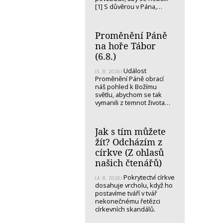
[1] S důvěrou v Pána,…
Proměnění Páně
na hoře Tábor
(6.8.)
Událost
(5. 8. 2026)
Proměnění Páně obrací
náš pohled k Božímu
světlu, abychom se tak
vymanili z temnot života…
Jak s tím můžete
žít? Odcházím z
církve (Z ohlasů
našich čtenářů)
Pokrytectví církve
(4. 8. 2026)
dosahuje vrcholu, když ho
postavíme tváří v tvář
nekonečnému řetězci
církevních skandálů.