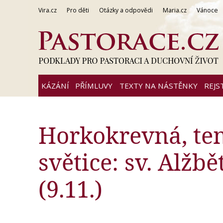
Vira.cz
Pro děti
Otázky a odpovědi
Maria.cz
Vánoce
KÁZÁNÍ
PŘÍMLUVY
TEXTY NA NÁSTĚNKY
REJS
Horkokrevná, t
světice: sv. Alžbě
(9.11.)