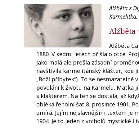
Alžběta z D
Karmelitka,
Alžběta 
Alžběta Ca
1880. V sedmi letech přišla o otce. Pro
Jako malá ale prošla zásadní proměnou 
navštívila karmelitánský klášter, kde j
„Boží příbytek“). To se nesmazatelně 
povolání k životu na Karmelu. Matka jí
s klášterem. Na ten se dostala, až když
obléká řeholní šat 8. prosince 1901. P
umírá. Jejím nejslavnějším textem je m
1904. Je to jeden z vrcholů mystické lit