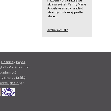
názvem Porciunkule se
skrývá svátek Panny Marie
Andělské a tedy i andělů
strážných slavený podle
staré…
Archiv aktualit
/
Hospice
/
Papež
yl YT
/
Vojtěch Kodet
Akademická
ry chval
/ /
Krátký
tářem (anglicky)
/