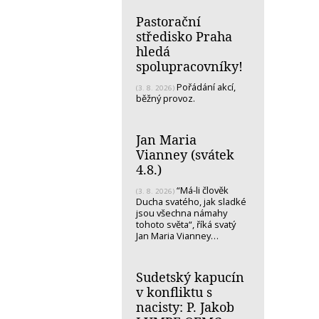
Pastorační
středisko Praha
hledá
spolupracovníky!
Pořádání akcí,
(3. 8. 2026)
běžný provoz.
Jan Maria
Vianney (svátek
4.8.)
“Má-li člověk
(3. 8. 2026)
Ducha svatého, jak sladké
jsou všechna námahy
tohoto světa“, říká svatý
Jan Maria Vianney…
Sudetský kapucín
v konfliktu s
nacisty: P. Jakob