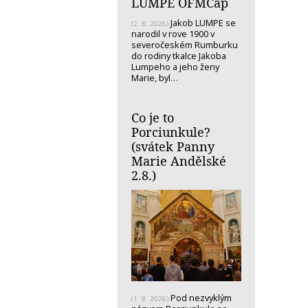
LUMPE OFMCap
Jakob LUMPE se
(2. 8. 2026)
narodil v rove 1900 v
severočeském Rumburku
do rodiny tkalce Jakoba
Lumpeho a jeho ženy
Marie, byl…
Co je to
Porciunkule?
(svátek Panny
Marie Andělské
2.8.)
Pod nezvyklým
(1. 8. 2026)