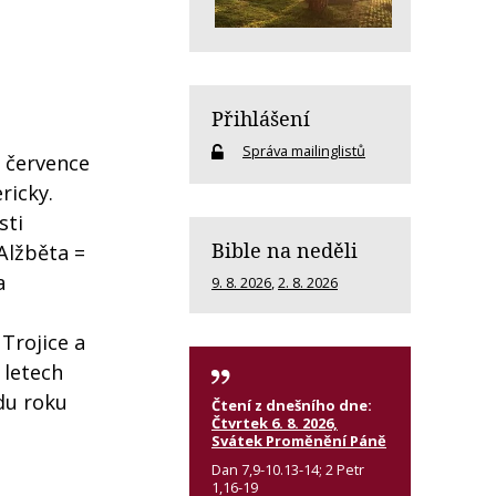
Přihlášení
Správa mailinglistů
. července
ricky.
sti
Bible na neděli
(Alžběta =
a
9. 8. 2026
,
2. 8. 2026
 Trojice a
 letech
adu roku
Čtení z dnešního dne:
Čtvrtek 6. 8. 2026,
Svátek Proměnění Páně
Dan 7,9-10.13-14; 2 Petr
1,16-19