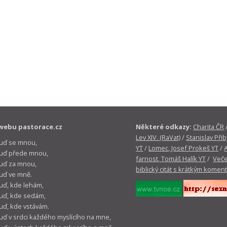
webu pastorace.cz
Některé odkazy:
Charita ČR
Lev XIV. (RaVat)
/
Stanislav Přib
buď se mnou,
YT
/
Lomec, Josef Prokeš YT
/
 buď přede mnou,
farnost, Tomáš Halík YT
/
Veče
buď za mnou,
biblický citát s krátkým komen
buď ve mně.
buď, kde lehám,
buď, kde sedám,
buď, kde vstávám.
buď v srdci každého myslícího na mne,