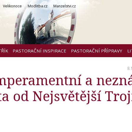
Velikonoce
Modlitba.cz
Manzelstvi.cz
TŘÍK
PASTORAČNÍ INSPIRACE
PASTORAČNÍ PŘÍPRAVY
L
8.
emperamentní a nez
ta od Nejsvětější Troj