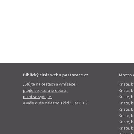
Biblický citát webu pastorace.cz
Motto 
„Stůjte na cestách a vyhlížejte,
Kriste, 
ptejte se, která je dobrá,
Kriste,
po ní se vydejte
Kriste, 
a vaše duše naleznou klid.“ (Jer 6,16)
Kriste, 
Kriste, 
Kriste, 
Kriste, 
Kriste, 