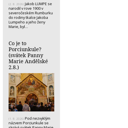
Jakob LUMPE se
(2. 8. 2026)
narodil v rove 1900 v
severočeském Rumburku
do rodiny tkalce Jakoba
Lumpeho a jeho ženy
Marie, byl…
Co je to
Porciunkule?
(svátek Panny
Marie Andělské
2.8.)
Pod nezvyklým
(1. 8. 2026)
názvem Porciunkule se
skrývá svátek Panny Marie