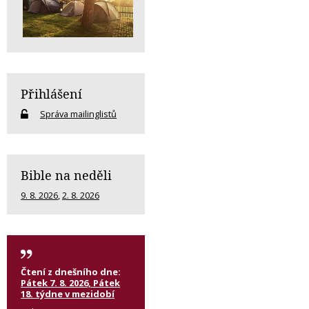
Přihlášení
Správa mailinglistů
Bible na neděli
9. 8. 2026
,
2. 8. 2026
Čtení z dnešního dne:
Pátek 7. 8. 2026, Pátek
18. týdne v mezidobí