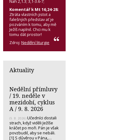
Nah 2,1.3; 3,1-3.6-7;
Komentář k Mt 16,24-28:
Ztráta vlastních jistot a
falešných představ ať je
pozváním k tomu, aby mě
Ježíš naplnil. Chci mu k
tomu dát prostor!
Zdroj:
Nedělní liturgie
Aktuality
Nedělní přímluvy
/ 19. neděle v
mezidobí, cyklus
A / 9. 8. 2026
Učedníci dostali
(5. 8. 2026)
strach, když viděli Ježíše
kráčet po moři. Pán je však
povzbudil, aby se nebáli.
[1] S důvěrou v Pána,…