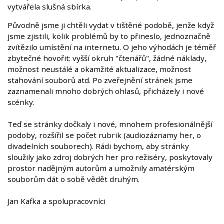
vytvářela slušná sbírka.
Původně jsme ji chtěli vydat v tištěné podobě, jenže když
jsme zjistili, kolik problémů by to přineslo, jednoznačně
zvítězilo umístění na internetu. O jeho výhodách je téměř
zbytečné hovořit: vyšší okruh "čtenářů", žádné náklady,
možnost neustálé a okamžité aktualizace, možnost
stahování souborů atd. Po zveřejnění stránek jsme
zaznamenali mnoho dobrých ohlasů, přicházely i nové
scénky.
Teď se stránky dočkaly i nové, mnohem profesionálnější
podoby, rozšířil se počet rubrik (audiozáznamy her, o
divadelních souborech). Rádi bychom, aby stránky
sloužily jako zdroj dobrých her pro režiséry, poskytovaly
prostor nadějným autorům a umožnily amatérským
souborům dát o sobě vědět druhým.
Jan Kafka a spolupracovníci