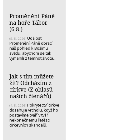
Proměnění Páně
na hoře Tábor
(6.8.)
Událost
(5. 8. 2026)
Proměnění Páně obrací
náš pohled k Božímu
světlu, abychom se tak
vymanili z temnot života…
Jak s tím můžete
žít? Odcházím z
církve (Z ohlasů
našich čtenářů)
Pokrytectví církve
(4. 8. 2026)
dosahuje vrcholu, když ho
postavíme tváří v tvář
nekonečnému řetězci
církevních skandálů.