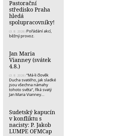
Pastorační
středisko Praha
hledá
spolupracovníky!
Pořádání akcí,
(3. 8. 2026)
běžný provoz.
Jan Maria
Vianney (svátek
4.8.)
“Má-li člověk
(3. 8. 2026)
Ducha svatého, jak sladké
jsou všechna námahy
tohoto světa“, říká svatý
Jan Maria Vianney…
Sudetský kapucín
v konfliktu s
nacisty: P. Jakob
LUMPE OFMCap