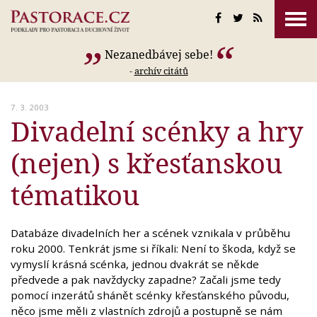
Nezanedbávej sebe!
-
archív citátů
7. 3. 2003
Divadelní scénky a hry
(nejen) s křesťanskou
tématikou
Databáze divadelních her a scének vznikala v průběhu
roku 2000. Tenkrát jsme si říkali: Není to škoda, když se
vymyslí krásná scénka, jednou dvakrát se někde
předvede a pak navždycky zapadne? Začali jsme tedy
pomocí inzerátů shánět scénky křesťanského původu,
něco jsme měli z vlastních zdrojů a postupně se nám