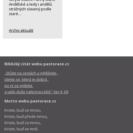
Andělské a tedy i andělů
strážných slavený podle
staré…
Archiv aktualit
Biblický citát webu pastorace.cz
„Stůjte na cestách a vyhlížejte,
ptejte se, která je dobrá,
po ní se vydejte
a vaše duše naleznou klid.“ (Jer 6,16)
Motto webu pastorace.cz
Kriste, buď se mnou,
Kriste, buď přede mnou,
Kriste, buď za mnou,
Kriste, buď ve mně.