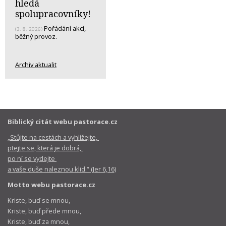
hledá
spolupracovníky!
Pořádání akcí,
(3. 8. 2026)
běžný provoz.
Archiv aktualit
Biblický citát webu pastorace.cz
„Stůjte na cestách a vyhlížejte,
ptejte se, která je dobrá,
po ní se vydejte
a vaše duše naleznou klid.“ (Jer 6,16)
Motto webu pastorace.cz
Kriste, buď se mnou,
Kriste, buď přede mnou,
Kriste, buď za mnou,