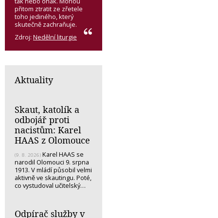
tak nebo onak. Mohou
přitom ztratit ze zřetele
toho jediného, který
skutečně zachraňuje.
Zdroj:
Nedělní liturgie
Aktuality
Skaut, katolík a
odbojář proti
nacistům: Karel
HAAS z Olomouce
Karel HAAS se
(9. 8. 2026)
narodil Olomouci 9. srpna
1913. V mládí působil velmi
aktivně ve skautingu. Poté,
co vystudoval učitelský…
Odpírač služby v