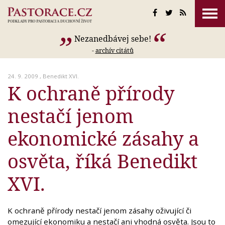
Nezanedbávej sebe!
-
archív citátů
24. 9. 2009 ,
Benedikt XVI.
K ochraně přírody
nestačí jenom
ekonomické zásahy a
osvěta, říká Benedikt
XVI.
K ochraně přírody nestačí jenom zásahy oživující či
omezující ekonomiku a nestačí ani vhodná osvěta. Jsou to