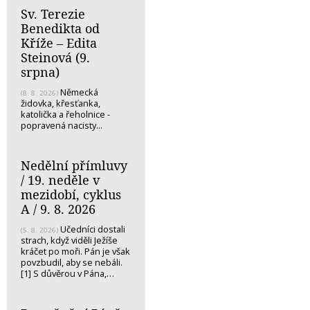
Sv. Terezie
Benedikta od
Kříže – Edita
Steinová (9.
srpna)
Německá
(8. 8. 2026)
židovka, křesťanka,
katolička a řeholnice -
popravená nacisty...
Nedělní přímluvy
/ 19. neděle v
mezidobí, cyklus
A / 9. 8. 2026
Učedníci dostali
(5. 8. 2026)
strach, když viděli Ježíše
kráčet po moři. Pán je však
povzbudil, aby se nebáli.
[1] S důvěrou v Pána,…