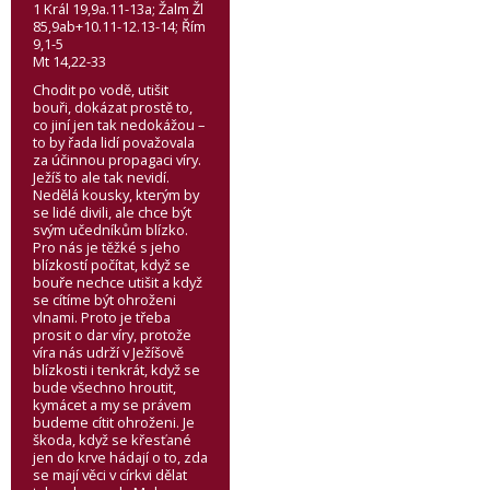
1 Král 19,9a.11-13a; Žalm Žl
85,9ab+10.11-12.13-14; Řím
9,1-5
Mt 14,22-33
Chodit po vodě, utišit
bouři, dokázat prostě to,
co jiní jen tak nedokážou –
to by řada lidí považovala
za účinnou propagaci víry.
Ježíš to ale tak nevidí.
Nedělá kousky, kterým by
se lidé divili, ale chce být
svým učedníkům blízko.
Pro nás je těžké s jeho
blízkostí počítat, když se
bouře nechce utišit a když
se cítíme být ohroženi
vlnami. Proto je třeba
prosit o dar víry, protože
víra nás udrží v Ježíšově
blízkosti i tenkrát, když se
bude všechno hroutit,
kymácet a my se právem
budeme cítit ohroženi. Je
škoda, když se křesťané
jen do krve hádají o to, zda
se mají věci v církvi dělat