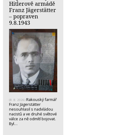
Hitlerově armádě
Franz Jägerstätter
– popraven
9.8.1943
Rakouský farmář
(8. 8. 2026)
Franz Jägerstätter
nesouhlasil s nadvládou
nacistů a ve druhé světové
válce za ně odmítl bojovat.
Byl…