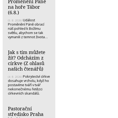
Proměnění Páně
na hoře Tábor
(6.8.)
Událost
(5. 8. 2026)
Proměnění Páně obrací
náš pohled k Božímu
světlu, abychom se tak
vymanili z temnot života…
Jak s tím můžete
žít? Odcházím z
církve (Z ohlasů
našich čtenářů)
Pokrytectví církve
(4. 8. 2026)
dosahuje vrcholu, když ho
postavíme tváří v tvář
nekonečnému řetězci
církevních skandálů.
Pastorační
středisko Praha