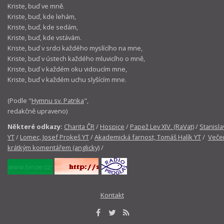
Kriste, buď ve mně.
Kriste, buď, kde lehám,
Kriste, buď, kde sedám,
Kriste, buď, kde vstávám.
Kriste, buď v srdci každého myslícího na mne,
Kriste, buď v ústech každého mluvicího o mně,
Kriste, buď v každém oku vidoucím mne,
Kriste, buď v každém uchu slyšícím mne.
(Podle "
Hymnu sv. Patrika
",
redakčně upraveno)
Některé odkazy:
Charita ČR
/
Hospice
/
Papež Lev XIV. (RaVat)
/
Stanisla
YT
/
Lomec, Josef Prokeš YT
/
Akademická farnost, Tomáš Halík YT
/
Večer
krátkým komentářem (anglicky)
/
Kontakt