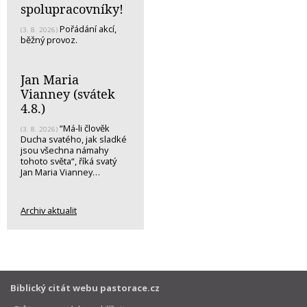
spolupracovníky!
Pořádání akcí,
(3. 8. 2026)
běžný provoz.
Jan Maria
Vianney (svátek
4.8.)
“Má-li člověk
(3. 8. 2026)
Ducha svatého, jak sladké
jsou všechna námahy
tohoto světa“, říká svatý
Jan Maria Vianney…
Archiv aktualit
Biblický citát webu pastorace.cz