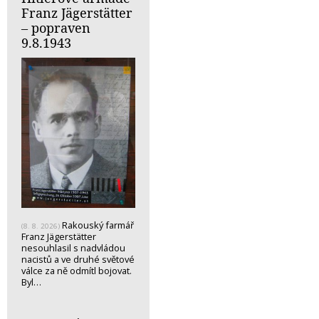
Franz Jägerstätter
– popraven
9.8.1943
Rakouský farmář
(8. 8. 2026)
Franz Jägerstätter
nesouhlasil s nadvládou
nacistů a ve druhé světové
válce za ně odmítl bojovat.
Byl…