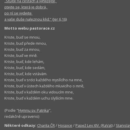
„Stůjte na cestách a vyhlížejte,
ptejte se, která je dobrá,
po ní se vydejte
a vaše duše naleznou klid.“ (Jer 6,16)
Motto webu pastorace.cz
Kriste, buď se mnou,
Kriste, buď přede mnou,
Kriste, buď za mnou,
Kriste, buď ve mně.
Kriste, buď, kde lehám,
Kriste, buď, kde sedám,
Kriste, buď, kde vstávám.
Kriste, buď v srdci každého myslícího na mne,
Kriste, buď v ústech každého mluvicího o mně,
Kriste, buď v každém oku vidoucím mne,
Kriste, buď v každém uchu slyšícím mne.
(Podle "
Hymnu sv. Patrika
",
redakčně upraveno)
Některé odkazy:
Charita ČR
/
Hospice
/
Papež Lev XIV. (RaVat)
/
Stanisla