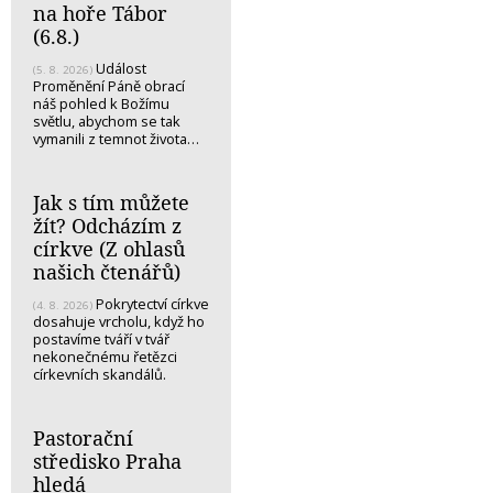
na hoře Tábor
(6.8.)
Událost
(5. 8. 2026)
Proměnění Páně obrací
náš pohled k Božímu
světlu, abychom se tak
vymanili z temnot života…
Jak s tím můžete
žít? Odcházím z
církve (Z ohlasů
našich čtenářů)
Pokrytectví církve
(4. 8. 2026)
dosahuje vrcholu, když ho
postavíme tváří v tvář
nekonečnému řetězci
církevních skandálů.
Pastorační
středisko Praha
hledá