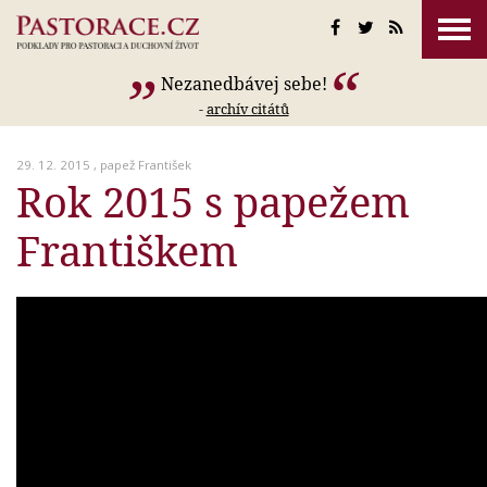
Nezanedbávej sebe!
-
archív citátů
29. 12. 2015 ,
papež František
Rok 2015 s papežem
Františkem