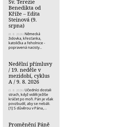
Sv. Terezie
Benedikta od
Kříže – Edita
Steinová (9.
srpna)
Německá
(8. 8. 2026)
židovka, křesťanka,
katolička a řeholnice -
popravená nacisty...
Nedělní přímluvy
/ 19. neděle v
mezidobí, cyklus
A / 9. 8. 2026
Učedníci dostali
(5. 8. 2026)
strach, když viděli Ježíše
kráčet po moři. Pán je však
povzbudil, aby se nebáli.
[1] S důvěrou v Pána,…
Proměnění Páně