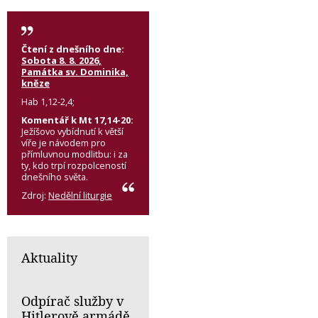
Čtení z dnešního dne:
Sobota 8. 8. 2026,
Památka sv. Dominika,
kněze
Hab 1,12-2,4;
Komentář k Mt 17,14-20:
Ježíšovo vybídnutí k větší
víře je návodem pro
přímluvnou modlitbu: i za
ty, kdo trpí rozpolceností
dnešního světa.
Zdroj:
Nedělní liturgie
Aktuality
Odpírač služby v
Hitlerově armádě