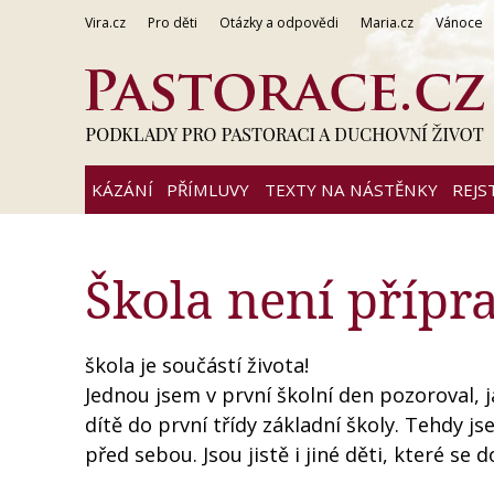
Vira.cz
Pro děti
Otázky a odpovědi
Maria.cz
Vánoce
KÁZÁNÍ
PŘÍMLUVY
TEXTY NA NÁSTĚNKY
REJS
Škola není přípra
škola je součástí života!
Jednou jsem v první školní den pozoroval, 
dítě do první třídy základní školy. Tehdy js
před sebou. Jsou jistě i jiné děti, které se 