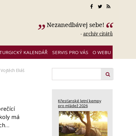
Nezanedbávej sebe!
-
archív citátů
ITURGICKÝ KALENDÁŘ
SERVIS PRO VÁS
O WEBU
,
Vojtěch Eliáš
Křesťanské letní kempy
pro mládež 2026
rečící
školy má
ších…