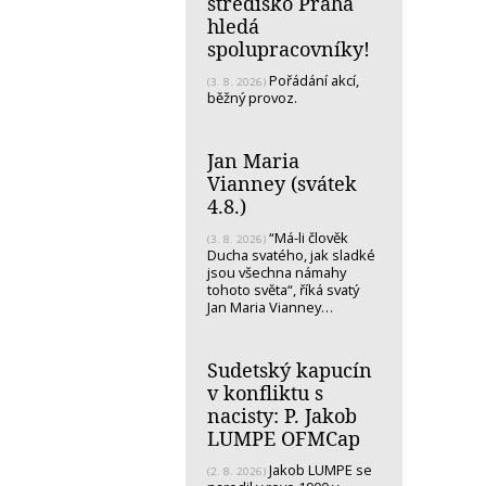
středisko Praha
hledá
spolupracovníky!
Pořádání akcí,
(3. 8. 2026)
běžný provoz.
Jan Maria
Vianney (svátek
4.8.)
“Má-li člověk
(3. 8. 2026)
Ducha svatého, jak sladké
jsou všechna námahy
tohoto světa“, říká svatý
Jan Maria Vianney…
Sudetský kapucín
v konfliktu s
nacisty: P. Jakob
LUMPE OFMCap
Jakob LUMPE se
(2. 8. 2026)