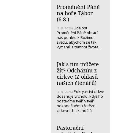
Proměnění Páně
na hoře Tábor
(6.8.)
Událost
(5. 8. 2026)
Proměnění Páně obrací
náš pohled k Božímu
světlu, abychom se tak
vymanili z temnot života…
Jak s tím můžete
žít? Odcházím z
církve (Z ohlasů
našich čtenářů)
Pokrytectví církve
(4. 8. 2026)
dosahuje vrcholu, když ho
postavíme tváří v tvář
nekonečnému řetězci
církevních skandálů.
Pastorační