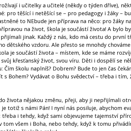
ívají i učitelky a učitelé (někdy o týden dříve), někt
é: pro těšící i netěšící se – pro pedagogy i žáky – b
astněné to NEbude jen příprava na něco: pro žáky na
řípravou na život, škola je součástí života! A bylo by
ijímali jinak. Každý z nás, kdo má cestu do první tř
ho dětského vzdoru. Ale přesto se mnohdy chováme
ola je součástí života – místem, kde se máme rozvíj
 svůj křesťanský život, svou víru. Děti i dospělí se n
vu: Čím školu naplníš? Dobrem? Bude to jen čas čeká
ít s Bohem? Vydávat o Bohu svědectví – třeba i tím, 
o života nějakou změnu, přeji, aby ji nepřijímali otr
ti je totiž s námi Pán! I nyní nás posiluje, abychom e
 třeba i tehdy, když sami objevujeme tajemství přír
a v tom všem i Boha, nebo tehdy, když k tomu přivád