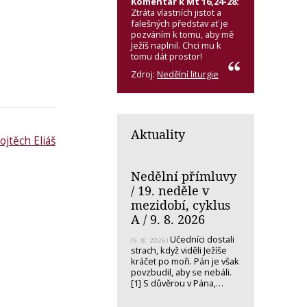
Komentář k Mt 16,24-28:
Ztráta vlastních jistot a
falešných představ ať je
pozváním k tomu, aby mě
Ježíš naplnil. Chci mu k
tomu dát prostor!
Zdroj:
Nedělní liturgie
Aktuality
ojtěch Eliáš
Nedělní přímluvy
/ 19. neděle v
mezidobí, cyklus
A / 9. 8. 2026
Učedníci dostali
(5. 8. 2026)
strach, když viděli Ježíše
kráčet po moři. Pán je však
povzbudil, aby se nebáli.
[1] S důvěrou v Pána,…