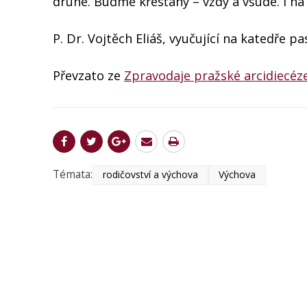
druhé. Buďme křesťany – vždy a všude. I na
P. Dr. Vojtěch Eliáš, vyučující na katedře 
Převzato ze
Zpravodaje pražské arcidiecéz
Témata:
rodičovství a výchova
Výchova