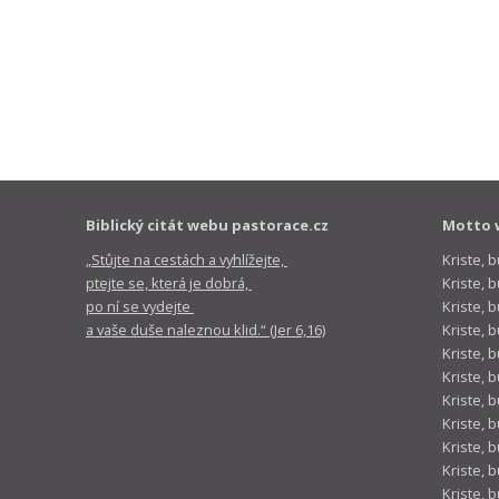
Biblický citát webu pastorace.cz
Motto 
„Stůjte na cestách a vyhlížejte,
Kriste, 
ptejte se, která je dobrá,
Kriste,
po ní se vydejte
Kriste, 
a vaše duše naleznou klid.“ (Jer 6,16)
Kriste, 
Kriste, 
Kriste, 
Kriste, 
Kriste, 
Kriste, 
Kriste, 
Kriste, 