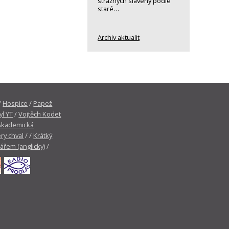
strážných slavený podle
staré…
Archiv aktualit
/
Hospice
/
Papež
yl YT
/
Vojtěch Kodet
Akademická
ry chval
/ /
Krátký
tářem (anglicky)
/