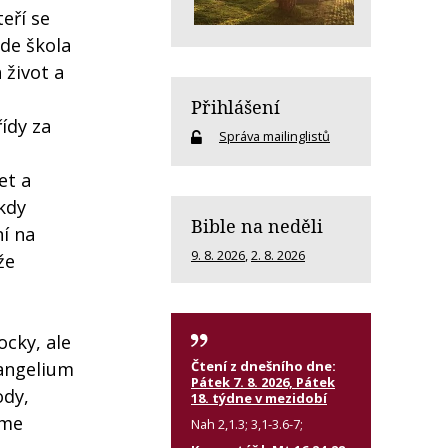
eří se
ude škola
 život a
Přihlášení
ídy za
Správa mailinglistů
et a
ěkdy
Bible na neděli
ní na
9. 8. 2026
,
2. 8. 2026
že
ocky, ale
Čtení z dnešního dne:
vangelium
Pátek 7. 8. 2026, Pátek
ody,
18. týdne v mezidobí
íme
Nah 2,1.3; 3,1-3.6-7;