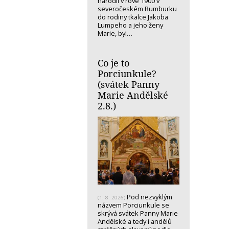
narodil v rove 1900 v
severočeském Rumburku
do rodiny tkalce Jakoba
Lumpeho a jeho ženy
Marie, byl…
Co je to
Porciunkule?
(svátek Panny
Marie Andělské
2.8.)
Pod nezvyklým
(1. 8. 2026)
názvem Porciunkule se
skrývá svátek Panny Marie
Andělské a tedy i andělů