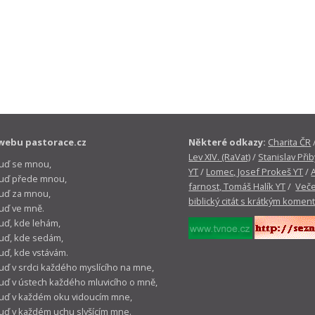
webu pastorace.cz
Některé odkazy:
Charita ČR
Lev XIV. (RaVat)
/
Stanislav Přib
buď se mnou,
YT
/
Lomec, Josef Prokeš YT
/
 buď přede mnou,
farnost, Tomáš Halík YT
/
Veče
buď za mnou,
biblický citát s krátkým komen
buď ve mně.
buď, kde lehám,
buď, kde sedám,
buď, kde vstávám.
buď v srdci každého myslícího na mne,
buď v ústech každého mluvicího o mně,
buď v každém oku vidoucím mne,
buď v každém uchu slyšícím mne.