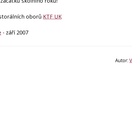
 začátku školního roku!
pastorálních oborů
KTF UK
e
- září 2007
Autor:
V