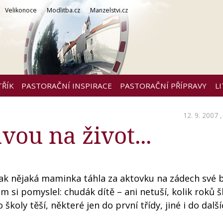
Velikonoce
Modlitba.cz
Manzelstvi.cz
TŘÍK
PASTORAČNÍ INSPIRACE
PASTORAČNÍ PŘÍPRAVY
L
12. 9. 2007 
vou na život...
jak nějaká maminka táhla za aktovku na zádech své b
em si pomyslel: chudák dítě – ani netuší, kolik roků 
do školy těší, některé jen do první třídy, jiné i do dal