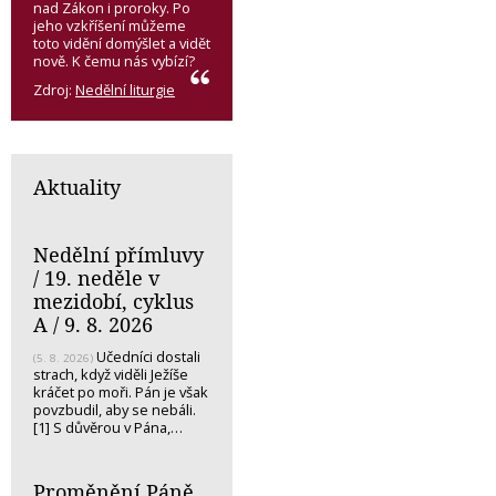
nad Zákon i proroky. Po
jeho vzkříšení můžeme
toto vidění domýšlet a vidět
nově. K čemu nás vybízí?
Zdroj:
Nedělní liturgie
Aktuality
Nedělní přímluvy
/ 19. neděle v
mezidobí, cyklus
A / 9. 8. 2026
Učedníci dostali
(5. 8. 2026)
strach, když viděli Ježíše
kráčet po moři. Pán je však
povzbudil, aby se nebáli.
[1] S důvěrou v Pána,…
Proměnění Páně