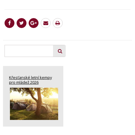
Křesťanské letní kempy
pro mládež 2026