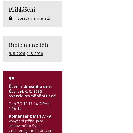
Přihlášení
Správa mailinglistů
Bible na neděli
9. 8. 2026
,
2. 8. 2026
Čtení z dnešního dne:
Čtvrtek 6. 8. 2026,
Svátek Proměnění Páně
Dan 7,9-10.13-14; 2 Petr
1,16-19
Komentář k Mt 17,1-9:
Vyvýšení Ježíše jako
„milovaného Syna“
znamená jeho nadřazení