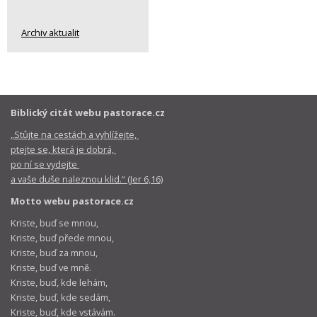
Archiv aktualit
Biblický citát webu pastorace.cz
„Stůjte na cestách a vyhlížejte,
ptejte se, která je dobrá,
po ní se vydejte
a vaše duše naleznou klid.“ (Jer 6,16)
Motto webu pastorace.cz
Kriste, buď se mnou,
Kriste, buď přede mnou,
Kriste, buď za mnou,
Kriste, buď ve mně.
Kriste, buď, kde lehám,
Kriste, buď, kde sedám,
Kriste, buď, kde vstávám.