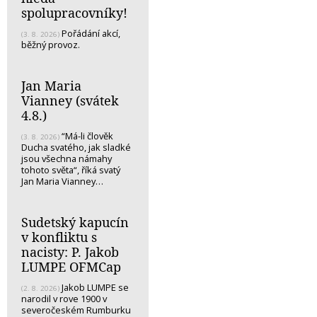
spolupracovníky!
Pořádání akcí,
(3. 8. 2026)
běžný provoz.
Jan Maria
Vianney (svátek
4.8.)
“Má-li člověk
(3. 8. 2026)
Ducha svatého, jak sladké
jsou všechna námahy
tohoto světa“, říká svatý
Jan Maria Vianney…
Sudetský kapucín
v konfliktu s
nacisty: P. Jakob
LUMPE OFMCap
Jakob LUMPE se
(2. 8. 2026)
narodil v rove 1900 v
severočeském Rumburku