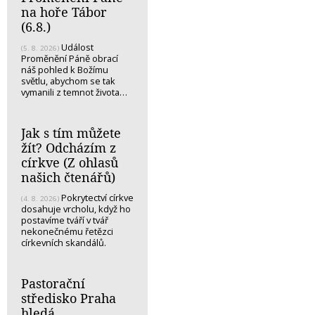
na hoře Tábor
(6.8.)
Událost
(5. 8. 2026)
Proměnění Páně obrací
náš pohled k Božímu
světlu, abychom se tak
vymanili z temnot života…
Jak s tím můžete
žít? Odcházím z
církve (Z ohlasů
našich čtenářů)
Pokrytectví církve
(4. 8. 2026)
dosahuje vrcholu, když ho
postavíme tváří v tvář
nekonečnému řetězci
církevních skandálů.
Pastorační
středisko Praha
hledá