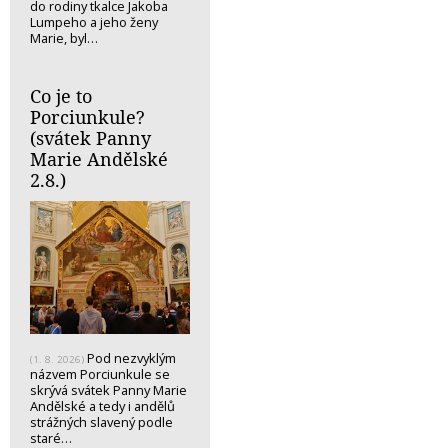
do rodiny tkalce Jakoba
Lumpeho a jeho ženy
Marie, byl…
Co je to
Porciunkule?
(svátek Panny
Marie Andělské
2.8.)
Pod nezvyklým
(1. 8. 2026)
názvem Porciunkule se
skrývá svátek Panny Marie
Andělské a tedy i andělů
strážných slavený podle
staré…