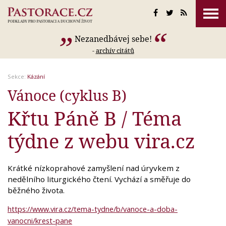
Nezanedbávej sebe!
-
archív citátů
Sekce:
Kázání
Vánoce (cyklus B)
Křtu Páně B / Téma
týdne z webu vira.cz
Krátké nízkoprahové zamyšlení nad úryvkem z
nedělního liturgického čtení. Vychází a směřuje do
běžného života.
https://www.vira.cz/tema-tydne/b/vanoce-a-doba-
vanocni/krest-pane