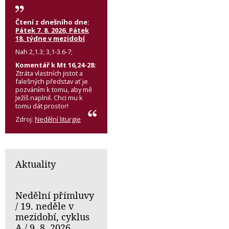
Čtení z dnešního dne:
Pátek 7. 8. 2026, Pátek
18. týdne v mezidobí
Nah 2,1.3; 3,1-3.6-7;
Komentář k Mt 16,24-28:
Ztráta vlastních jistot a
falešných představ ať je
pozváním k tomu, aby mě
Ježíš naplnil. Chci mu k
tomu dát prostor!
Zdroj:
Nedělní liturgie
Aktuality
Nedělní přímluvy
/ 19. neděle v
mezidobí, cyklus
A / 9. 8. 2026