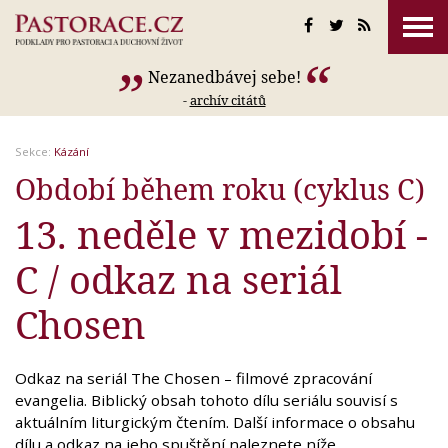
Nezanedbávej sebe!
-
archív citátů
Sekce:
Kázání
Období během roku (cyklus C)
13. neděle v mezidobí -
C / odkaz na seriál
Chosen
Odkaz na seriál The Chosen – filmové zpracování
evangelia. Biblický obsah tohoto dílu seriálu souvisí s
aktuálním liturgickým čtením. Další informace o obsahu
dílu a odkaz na jeho spuštění naleznete níže.