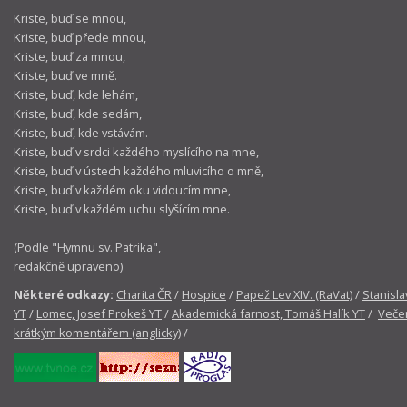
Kriste, buď se mnou,
Kriste, buď přede mnou,
Kriste, buď za mnou,
Kriste, buď ve mně.
Kriste, buď, kde lehám,
Kriste, buď, kde sedám,
Kriste, buď, kde vstávám.
Kriste, buď v srdci každého myslícího na mne,
Kriste, buď v ústech každého mluvicího o mně,
Kriste, buď v každém oku vidoucím mne,
Kriste, buď v každém uchu slyšícím mne.
(Podle "
Hymnu sv. Patrika
",
redakčně upraveno)
Některé odkazy:
Charita ČR
/
Hospice
/
Papež Lev XIV. (RaVat)
/
Stanisla
YT
/
Lomec, Josef Prokeš YT
/
Akademická farnost, Tomáš Halík YT
/
Večer
krátkým komentářem (anglicky)
/