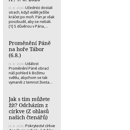
Učedníci dostali
(5. 8. 2026)
strach, když viděli Ježíše
kráčet po moři. Pán je však
povzbudil, aby se nebáli.
[1] S důvěrou v Pána,…
Proměnění Páně
na hoře Tábor
(6.8.)
Událost
(5. 8. 2026)
Proměnění Páně obrací
náš pohled k Božímu
světlu, abychom se tak
vymanili z temnot života…
Jak s tím můžete
žít? Odcházím z
církve (Z ohlasů
našich čtenářů)
Pokrytectví církve
(4. 8. 2026)