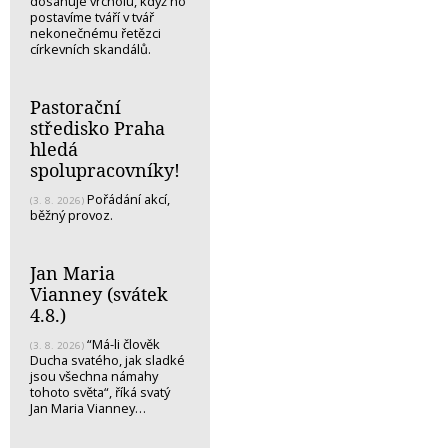
dosahuje vrcholu, když ho
postavíme tváří v tvář
nekonečnému řetězci
církevních skandálů.
Pastorační
středisko Praha
hledá
spolupracovníky!
Pořádání akcí,
(3. 8. 2026)
běžný provoz.
Jan Maria
Vianney (svátek
4.8.)
“Má-li člověk
(3. 8. 2026)
Ducha svatého, jak sladké
jsou všechna námahy
tohoto světa“, říká svatý
Jan Maria Vianney…