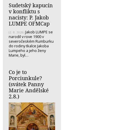
Sudetský kapucín
v konfliktu s
nacisty: P. Jakob
LUMPE OFMCap
Jakob LUMPE se
(2. 8. 2026)
narodil v rove 1900 v
severočeském Rumburku
do rodiny tkalce Jakoba
Lumpeho a jeho ženy
Marie, byl…
Co je to
Porciunkule?
(svátek Panny
Marie Andělské
2.8.)