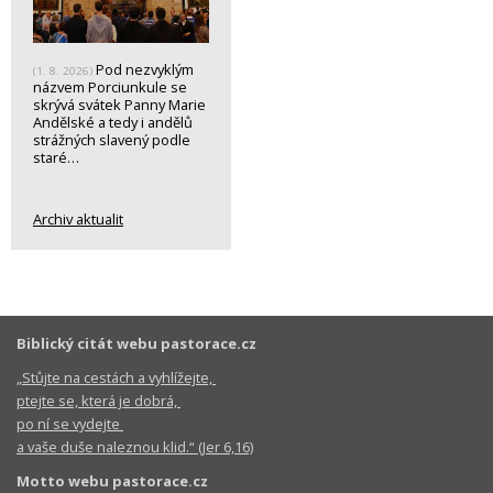
Pod nezvyklým
(1. 8. 2026)
názvem Porciunkule se
skrývá svátek Panny Marie
Andělské a tedy i andělů
strážných slavený podle
staré…
Archiv aktualit
Biblický citát webu pastorace.cz
„Stůjte na cestách a vyhlížejte,
ptejte se, která je dobrá,
po ní se vydejte
a vaše duše naleznou klid.“ (Jer 6,16)
Motto webu pastorace.cz