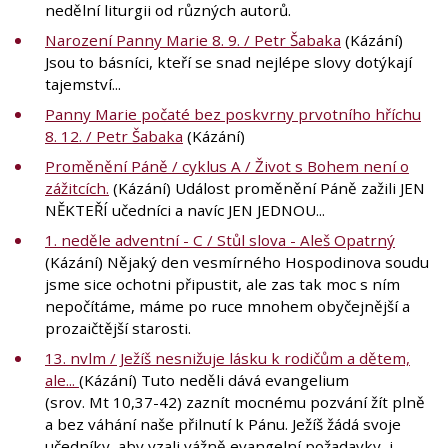
nedělní liturgii od různých autorů.
Narození Panny Marie 8. 9. / Petr Šabaka
(Kázání)
Jsou to básníci, kteří se snad nejlépe slovy dotýkají
tajemství...
Panny Marie počaté bez poskvrny prvotního hříchu
8. 12. / Petr Šabaka
(Kázání)
Proměnění Páně / cyklus A / Život s Bohem není o
zážitcích.
(Kázání) Událost proměnění Páně zažili JEN
NĚKTEŘÍ učedníci a navíc JEN JEDNOU...
1. neděle adventní - C / Stůl slova - Aleš Opatrný
(Kázání) Nějaký den vesmírného Hospodinova soudu
jsme sice ochotni připustit, ale zas tak moc s ním
nepočítáme, máme po ruce mnohem obyčejnější a
prozaičtější starosti.
13. nvlm / Ježíš nesnižuje lásku k rodičům a dětem,
ale...
(Kázání) Tuto neděli dává evangelium
(srov. Mt 10,37-42) zaznít mocnému pozvání žít plně
a bez váhání naše přilnutí k Pánu. Ježíš žádá svoje
učedníky, aby vzali vážně evangelní požadavky, i