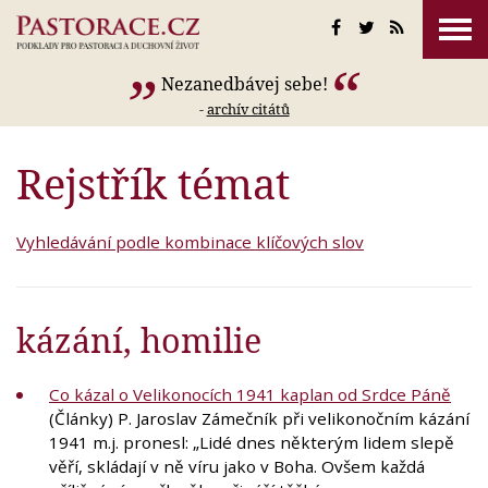
Nezanedbávej sebe!
-
archív citátů
Rejstřík témat
Vyhledávání podle kombinace klíčových slov
kázání, homilie
Co kázal o Velikonocích 1941 kaplan od Srdce Páně
(Články) P. Jaroslav Zámečník při velikonočním kázání
1941 m.j. pronesl: „Lidé dnes některým lidem slepě
věří, skládají v ně víru jako v Boha. Ovšem každá