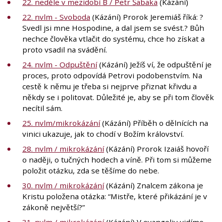
22. neděle v mezidobí B / Petr Šabaka
(Kázání)
22. nvlm - Svoboda
(Kázání) Prorok Jeremiáš říká: ?
Svedl jsi mne Hospodine, a dal jsem se svést.? Bůh
nechce člověka vtlačit do systému, chce ho získat a
proto vsadil na svádění.
24. nvlm - Odpuštění
(Kázání) Ježíš ví, že odpuštění je
proces, proto odpovídá Petrovi podobenstvím. Na
cestě k němu je třeba si nejprve přiznat křivdu a
někdy se i politovat. Důležité je, aby se při tom člověk
necítil sám.
25. nvlm/mikrokázání
(Kázání) Příběh o dělnících na
vinici ukazuje, jak to chodí v Božím království.
28. nvlm / mikrokázání
(Kázání) Prorok Izaiáš hovoří
o naději, o tučných hodech a víně. Při tom si můžeme
položit otázku, zda se těšíme do nebe.
30. nvlm / mikrokázání
(Kázání) Znalcem zákona je
Kristu položena otázka: “Mistře, které přikázání je v
zákoně největší?”
31. nvlm / mikrokázání
(Kázání) V evangeliu vidíme