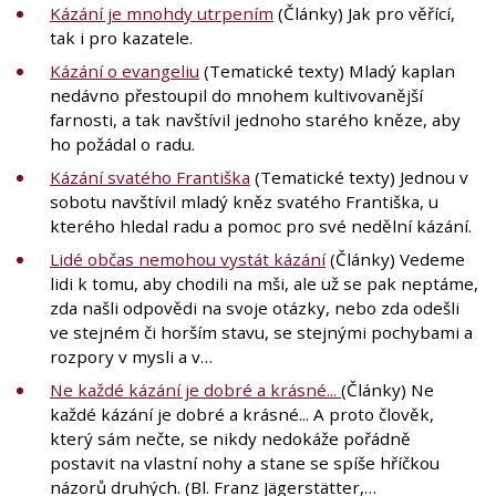
Kázání je mnohdy utrpením
(Články) Jak pro věřící,
tak i pro kazatele.
Kázání o evangeliu
(Tematické texty) Mladý kaplan
nedávno přestoupil do mnohem kultivovanější
farnosti, a tak navštívil jednoho starého kněze, aby
ho požádal o radu.
Kázání svatého Františka
(Tematické texty) Jednou v
sobotu navštívil mladý kněz svatého Františka, u
kterého hledal radu a pomoc pro své nedělní kázání.
Lidé občas nemohou vystát kázání
(Články) Vedeme
lidi k tomu, aby chodili na mši, ale už se pak neptáme,
zda našli odpovědi na svoje otázky, nebo zda odešli
ve stejném či horším stavu, se stejnými pochybami a
rozpory v mysli a v…
Ne každé kázání je dobré a krásné...
(Články) Ne
každé kázání je dobré a krásné... A proto člověk,
který sám nečte, se nikdy nedokáže pořádně
postavit na vlastní nohy a stane se spíše hříčkou
názorů druhých. (Bl. Franz Jägerstätter,…