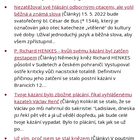
Nezatěžoval své hlásání odbornými citacemi, ale volil
běžná a známá slova
(Články) 15. 5. 2022 bude
svatořečený bl. César de Bus (* 1544), který je
označován jako otec katecheze „vtělené“ do kultury
své doby. Užíval jednoduchý jazyk a běžná slova, aby
všem zpřístupnil…
P. Richard HENKES - kvůli svému kázání byl zatčen
gestapem
(Články) Německý kněz Richard HENKES
působil v Sudetech a českém pohraničí. Vystupoval
ostře kriticky vůči nacistické totalitě. Definitivní
příčinou jeho zatčení se stalo postní kázání v
Branicích 12.…
Tvoje kázání bylo zbožné plácání, říkal vyhlášenému
kazateli Václav Renč
(Články) Kolikrát se stalo, že se
Václav po mši nahrnul do sakristie: “Ladislave, dneska
jsi řekl pět vět a já už věděl dopředu, jak bude celé
tvoje kázání vypadat. Bylo to plácání, tak jak se už
po…
Už vím, proč jsem se stal knězem
(Články) V poutním