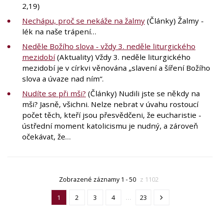
2,19)
Nechápu, proč se nekáže na žalmy
(Články) Žalmy -
lék na naše trápení…
Neděle Božího slova - vždy 3. neděle liturgického
mezidobí
(Aktuality) Vždy 3. neděle liturgického
mezidobí je v církvi věnována „slavení a šíření Božího
slova a úvaze nad ním“.
Nudíte se při mši?
(Články) Nudili jste se někdy na
mši? Jasně, všichni. Nelze nebrat v úvahu rostoucí
počet těch, kteří jsou přesvědčeni, že eucharistie -
ústřední moment katolicismu je nudný, a zároveň
očekávat, že…
Zobrazené záznamy 1 - 50
z 1102
1
2
3
4
…
23