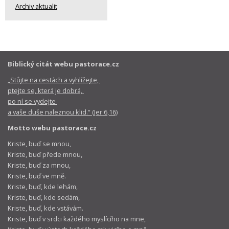
Archiv aktualit
Biblický citát webu pastorace.cz
„Stůjte na cestách a vyhlížejte,
ptejte se, která je dobrá,
po ní se vydejte
a vaše duše naleznou klid.“ (Jer 6,16)
Motto webu pastorace.cz
Kriste, buď se mnou,
Kriste, buď přede mnou,
Kriste, buď za mnou,
Kriste, buď ve mně.
Kriste, buď, kde lehám,
Kriste, buď, kde sedám,
Kriste, buď, kde vstávám.
Kriste, buď v srdci každého myslícího na mne,