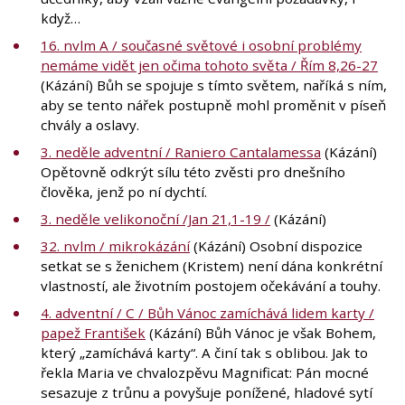
když…
16. nvlm A / současné světové i osobní problémy
nemáme vidět jen očima tohoto světa / Řím 8,26-27
(Kázání) Bůh se spojuje s tímto světem, naříká s ním,
aby se tento nářek postupně mohl proměnit v píseň
chvály a oslavy.
3. neděle adventní / Raniero Cantalamessa
(Kázání)
Opětovně odkrýt sílu této zvěsti pro dnešního
člověka, jenž po ní dychtí.
3. neděle velikonoční /Jan 21,1-19 /
(Kázání)
32. nvlm / mikrokázání
(Kázání) Osobní dispozice
setkat se s ženichem (Kristem) není dána konkrétní
vlastností, ale životním postojem očekávání a touhy.
4. adventní / C / Bůh Vánoc zamíchává lidem karty /
papež František
(Kázání) Bůh Vánoc je však Bohem,
který „zamíchává karty“. A činí tak s oblibou. Jak to
řekla Maria ve chvalozpěvu Magnificat: Pán mocné
sesazuje z trůnu a povyšuje ponížené, hladové sytí