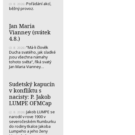
Pořádání akcí,
(3. 8. 2026)
běžný provoz.
Jan Maria
Vianney (svátek
4.8.)
“Má-li člověk
(3. 8. 2026)
Ducha svatého, jak sladké
jsou všechna námahy
tohoto světa“, říká svatý
Jan Maria Vianney…
Sudetský kapucín
v konfliktu s
nacisty: P. Jakob
LUMPE OFMCap
Jakob LUMPE se
(2. 8. 2026)
narodil v rove 1900 v
severočeském Rumburku
do rodiny tkalce Jakoba
Lumpeho a jeho ženy