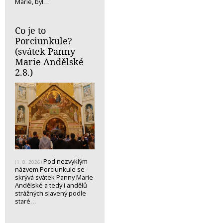
Marie, byl…
Co je to
Porciunkule?
(svátek Panny
Marie Andělské
2.8.)
Pod nezvyklým
(1. 8. 2026)
názvem Porciunkule se
skrývá svátek Panny Marie
Andělské a tedy i andělů
strážných slavený podle
staré…