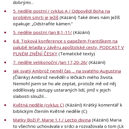
dobrými…
5. neděle postní / cyklus A / Odpovědí Boha na
problém smrti je Ježíš
(Kázání) Také dnes nám Ježíš
opakuje: „Odstraňte kámen.“
5. neděle postní /Jan 8,1-11/
(Kázání)
6.8. Tisková konference s papežem Františkem na
palubě letadla v závěru apoštolské cesty, PODCAST V
PLNÉM ZNĚNÍ ČESKY
(Tematické texty)
7. neděle velikonoční /Jan 17,20-26/
(Kázání)
Jak svatý Ambrož neměl čas ... na svatého Augustina
(Články) Ambrož nevěděl o léčkách mého života.
Nemohl jsem se ho ale zeptat, protože mě od něj
oddělovaly zástupy ustaraných lidí, jimž v jejich
slabosti sloužil…
Květná neděle (cyklus C)
(Kázání) Krátký komentář k
biblickým čtením Květné neděle (C)
Matky Boží P. Marie 1.1./ Lectio divina
(Kázání) Maria
to všechno uchovávala v srdci a rozvažovala o tom (Lk