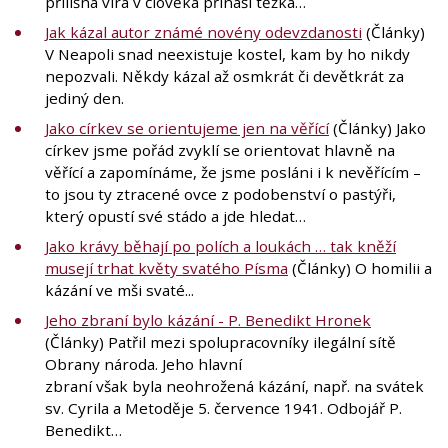
přílišná víra v člověka přináší těžká…
Jak kázal autor známé novény odevzdanosti
(Články)
V Neapoli snad neexistuje kostel, kam by ho nikdy
nepozvali. Někdy kázal až osmkrát či devětkrát za
jediný den.
Jako církev se orientujeme jen na věřící
(Články) Jako
církev jsme pořád zvyklí se orientovat hlavně na
věřící a zapomínáme, že jsme posláni i k nevěřícím –
to jsou ty ztracené ovce z podobenství o pastýři,
který opustí své stádo a jde hledat…
Jako krávy běhají po polích a loukách … tak kněží
musejí trhat květy svatého Písma
(Články) O homilii a
kázání ve mši svaté...
Jeho zbraní bylo kázání - P. Benedikt Hronek
(Články) Patřil mezi spolupracovníky ilegální sítě
Obrany národa. Jeho hlavní
zbraní však byla neohrožená kázání, např. na svátek
sv. Cyrila a Metoděje 5. července 1941. Odbojář P.
Benedikt…