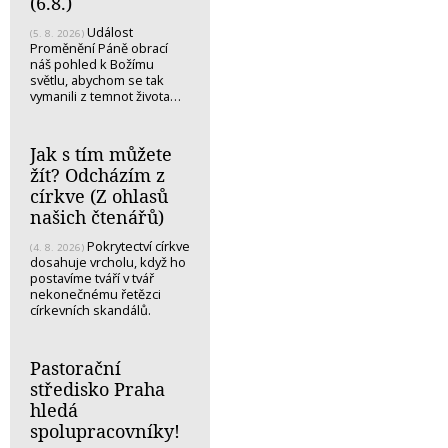
(6.8.)
Událost
(5. 8. 2026)
Proměnění Páně obrací
náš pohled k Božímu
světlu, abychom se tak
vymanili z temnot života…
Jak s tím můžete
žít? Odcházím z
církve (Z ohlasů
našich čtenářů)
Pokrytectví církve
(4. 8. 2026)
dosahuje vrcholu, když ho
postavíme tváří v tvář
nekonečnému řetězci
církevních skandálů.
Pastorační
středisko Praha
hledá
spolupracovníky!