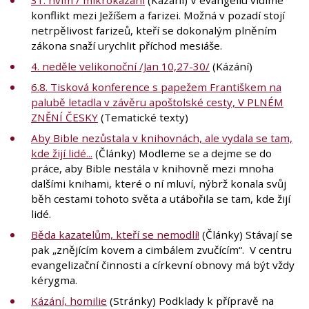
konflikt mezi Ježíšem a farizei. Možná v pozadí stojí
netrpělivost farizeů, kteří se dokonalým plněním
zákona snaží urychlit příchod mesiáše.
4. neděle velikonoční /Jan 10,27-30/
(Kázání)
6.8. Tisková konference s papežem Františkem na
palubě letadla v závěru apoštolské cesty, V PLNÉM
ZNĚNÍ ČESKY
(Tematické texty)
Aby Bible nezůstala v knihovnách, ale vydala se tam,
kde žijí lidé...
(Články) Modleme se a dejme se do
práce, aby Bible nestála v knihovně mezi mnoha
dalšími knihami, které o ní mluví, nýbrž konala svůj
běh cestami tohoto světa a utábořila se tam, kde žijí
lidé.
Běda kazatelům, kteří se nemodlí!
(Články) Stávají se
pak „znějícím kovem a cimbálem zvučícím“. V centru
evangelizační činnosti a církevní obnovy má být vždy
kérygma.
Kázání, homilie
(Stránky) Podklady k přípravě na