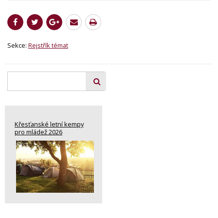
Sekce:
Rejstřík témat
Křesťanské letní kempy
pro mládež 2026