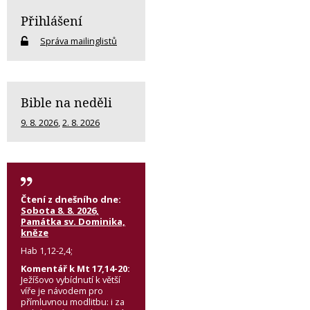
Přihlášení
Správa mailinglistů
Bible na neděli
9. 8. 2026
,
2. 8. 2026
Čtení z dnešního dne:
Sobota 8. 8. 2026,
Památka sv. Dominika,
kněze
Hab 1,12-2,4;
Komentář k Mt 17,14-20:
Ježíšovo vybídnutí k větší
víře je návodem pro
přímluvnou modlitbu: i za