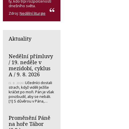
ty, kdo trpí rozpolceností
dnešního světa.
Zdroj:
Nedělní liturgie
Aktuality
Nedělní přímluvy
/ 19. neděle v
mezidobí, cyklus
A / 9. 8. 2026
Učedníci dostali
(5. 8. 2026)
strach, když viděli Ježíše
kráčet po moři. Pán je však
povzbudil, aby se nebáli.
[1] S důvěrou v Pána,…
Proměnění Páně
na hoře Tábor