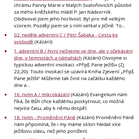
chrámu Panny Marie v Malých Svatoňovicích působil
za mého kněžského mládí P. Jan Nádvorník.
Obdivoval jsem jeho horlivost. Byl pro mě velkým
vzorem. Později jsem se s ním setkal v Jičíně. To…
02. neděle adventní C / Petr Šabaka - Cesta ke
svobodě
(Kázání)
1. adventní B / Nyní nežijeme ve dne, ale v očekávání
dne, v temnotách a námahách
(Kázání) Osvojme si
typickou adventní invokaci: »Přijď, Pane Ježíši« (Zj
22,20). Touto invokací se uzavírá Kniha Zjevení: „Přijď,
Pane Ježíši!“ Můžeme tak činit na začátku každého
dne a…
16. nvlm A / mikrokázání
(Kázání) Evangelium nám
říká, že Bůh chce každému poskytnout, co možná
nejvíce času, aby k němu dospěl.
18. nvlm - Proměnění Páně
(Kázání) Proměnění Páně
nám připomíná, že i my máme sklon hledat více
Ježíšovu slávu, než jeho ponížení.