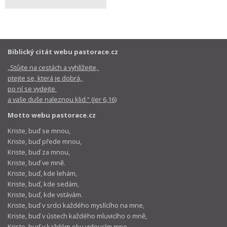
Biblický citát webu pastorace.cz
„Stůjte na cestách a vyhlížejte,
ptejte se, která je dobrá,
po ní se vydejte
a vaše duše naleznou klid.“ (Jer 6,16)
Motto webu pastorace.cz
Kriste, buď se mnou,
Kriste, buď přede mnou,
Kriste, buď za mnou,
Kriste, buď ve mně.
Kriste, buď, kde lehám,
Kriste, buď, kde sedám,
Kriste, buď, kde vstávám.
Kriste, buď v srdci každého myslícího na mne,
Kriste, buď v ústech každého mluvicího o mně,
Kriste, buď v každém oku vidoucím mne,