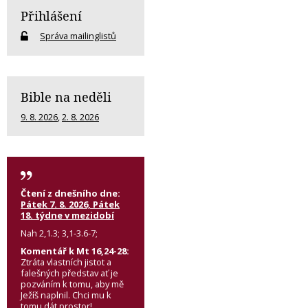
Přihlášení
Správa mailinglistů
Bible na neděli
9. 8. 2026
,
2. 8. 2026
Čtení z dnešního dne:
Pátek 7. 8. 2026, Pátek
18. týdne v mezidobí
Nah 2,1.3; 3,1-3.6-7;
Komentář k Mt 16,24-28:
Ztráta vlastních jistot a
falešných představ ať je
pozváním k tomu, aby mě
Ježíš naplnil. Chci mu k
tomu dát prostor!