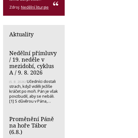
Zdroj:
Nedělní liturgie
Aktuality
Nedělní přímluvy
/ 19. neděle v
mezidobí, cyklus
A / 9. 8. 2026
Učedníci dostali
(5. 8. 2026)
strach, když viděli Ježíše
kráčet po moři. Pán je však
povzbudil, aby se nebáli.
[1] S důvěrou v Pána,…
Proměnění Páně
na hoře Tábor
(6.8.)