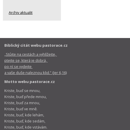
Archiv aktualit
Biblický citát webu pastorace.cz
„Stůjte na cestách a vyhlížejte,
ptejte se, která je dobrá,
po ní se vydejte
a vaše duše naleznou klid.“ (Jer 6,16)
Motto webu pastorace.cz
Kriste, buď se mnou,
Kriste, buď přede mnou,
Kriste, buď za mnou,
Kriste, buď ve mně.
Kriste, buď, kde lehám,
Kriste, buď, kde sedám,
Kriste, buď, kde vstávám.