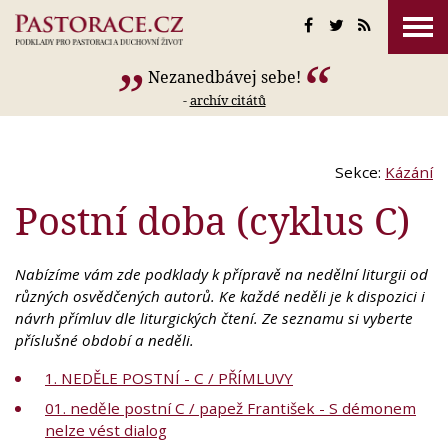
Nezanedbávej sebe!
-
archív citátů
Sekce:
Kázání
Postní doba (cyklus C)
Nabízíme vám zde podklady k přípravě na nedělní liturgii od
různých osvědčených autorů. Ke každé neděli je k dispozici i
návrh přímluv dle liturgických čtení. Ze seznamu si vyberte
příslušné období a neděli.
1. NEDĚLE POSTNÍ - C / PŘÍMLUVY
01. neděle postní C / papež František - S démonem
nelze vést dialog