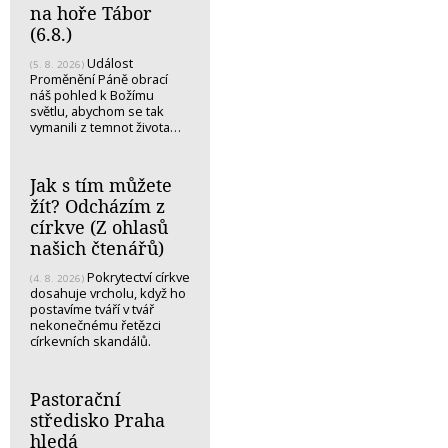
na hoře Tábor
(6.8.)
Událost
(5. 8. 2026)
Proměnění Páně obrací
náš pohled k Božímu
světlu, abychom se tak
vymanili z temnot života…
Jak s tím můžete
žít? Odcházím z
církve (Z ohlasů
našich čtenářů)
Pokrytectví církve
(4. 8. 2026)
dosahuje vrcholu, když ho
postavíme tváří v tvář
nekonečnému řetězci
církevních skandálů.
Pastorační
středisko Praha
hledá