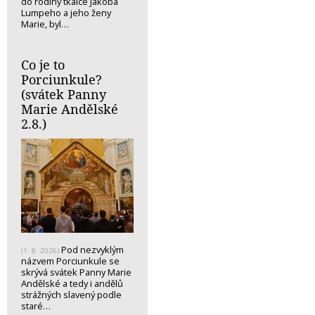
do rodiny tkalce Jakoba
Lumpeho a jeho ženy
Marie, byl…
Co je to
Porciunkule?
(svátek Panny
Marie Andělské
2.8.)
Pod nezvyklým
(1. 8. 2026)
názvem Porciunkule se
skrývá svátek Panny Marie
Andělské a tedy i andělů
strážných slavený podle
staré…