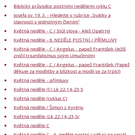
Biblický průvodce postními nedělemi cyklu C
Josefa sv. 19. 3. - Hledejte v rubrice „Svátky a
slavnosti s jednotným čtením“
Květná neděle - C / Stůl slova - Aleš Opatrný
Květná neděle - 6. NEDĚLE POSTNÍ / PŘÍMLUVY
Květná neděle - C / Angelus - papež František (Ježíš
zničil triumfalismus svým Umučením)
Květná neděle - C / Angelus - papež František (Papež
děkuje za modlitby a blízkost a modlí se za trpící)
Květná neděle - přímluvy
Květná neděle (C) Lk 22,14-23,5
Květná neděle (cyklus C)
Květná neděle / Šimon z Kyrény
Květná neděle /Lk 22,14-23,5/
Květná neděle C
Květná neděle C - 6. neděle postní / odkaz na seriál