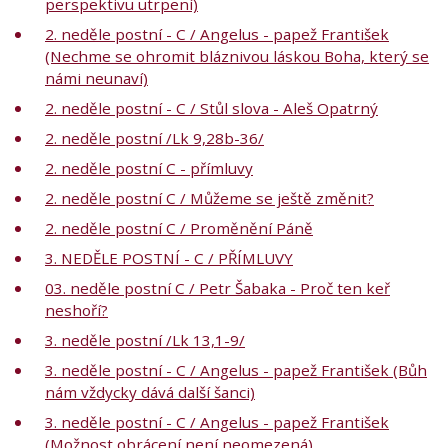
perspektivu utrpení)
2. neděle postní - C / Angelus - papež František
(Nechme se ohromit bláznivou láskou Boha, který se
námi neunaví)
2. neděle postní - C / Stůl slova - Aleš Opatrný
2. neděle postní /Lk 9,28b-36/
2. neděle postní C - přímluvy
2. neděle postní C / Můžeme se ještě změnit?
2. neděle postní C / Proměnění Páně
3. NEDĚLE POSTNÍ - C / PŘÍMLUVY
03. neděle postní C / Petr Šabaka - Proč ten keř
neshoří?
3. neděle postní /Lk 13,1-9/
3. neděle postní - C / Angelus - papež František (Bůh
nám vždycky dává další šanci)
3. neděle postní - C / Angelus - papež František
(Možnost obrácení není neomezená)