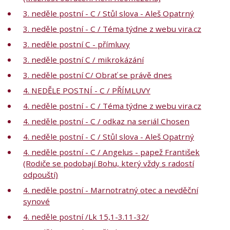
3. neděle postní - C / Stůl slova - Aleš Opatrný
3. neděle postní - C / Téma týdne z webu vira.cz
3. neděle postní C - přímluvy
3. neděle postní C / mikrokázání
3. neděle postní C/ Obrať se právě dnes
4. NEDĚLE POSTNÍ - C / PŘÍMLUVY
4. neděle postní - C / Téma týdne z webu vira.cz
4. neděle postní - C / odkaz na seriál Chosen
4. neděle postní - C / Stůl slova - Aleš Opatrný
4. neděle postní - C / Angelus - papež František
(Rodiče se podobají Bohu, který vždy s radostí
odpouští)
4. neděle postní - Marnotratný otec a nevděční
synové
4. neděle postní /Lk 15,1-3.11-32/