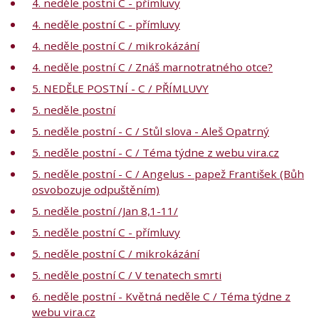
4. neděle postní C - přímluvy
4. neděle postní C - přímluvy
4. neděle postní C / mikrokázání
4. neděle postní C / Znáš marnotratného otce?
5. NEDĚLE POSTNÍ - C / PŘÍMLUVY
5. neděle postní
5. neděle postní - C / Stůl slova - Aleš Opatrný
5. neděle postní - C / Téma týdne z webu vira.cz
5. neděle postní - C / Angelus - papež František (Bůh
osvobozuje odpuštěním)
5. neděle postní /Jan 8,1-11/
5. neděle postní C - přímluvy
5. neděle postní C / mikrokázání
5. neděle postní C / V tenatech smrti
6. neděle postní - Květná neděle C / Téma týdne z
webu vira.cz