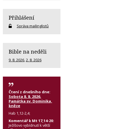
Přihlášení
Správa mailinglistů
Bible na neděli
9. 8. 2026
,
2. 8. 2026
Čtení z dnešního dne:
Sobota 8. 8. 2026,
Památka sv. Dominika,
kněze
Hab 1,12-2,4;
Komentář k Mt 17,14-20:
Ježíšovo vybídnutí k větší