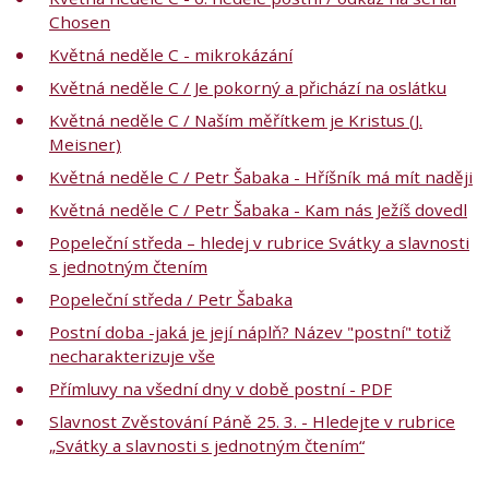
Chosen
Květná neděle C - mikrokázání
Květná neděle C / Je pokorný a přichází na oslátku
Květná neděle C / Naším měřítkem je Kristus (J.
Meisner)
Květná neděle C / Petr Šabaka - Hříšník má mít naději
Květná neděle C / Petr Šabaka - Kam nás Ježíš dovedl
Popeleční středa – hledej v rubrice Svátky a slavnosti
s jednotným čtením
Popeleční středa / Petr Šabaka
Postní doba -jaká je její náplň? Název "postní" totiž
necharakterizuje vše
Přímluvy na všední dny v době postní - PDF
Slavnost Zvěstování Páně 25. 3. - Hledejte v rubrice
„Svátky a slavnosti s jednotným čtením“