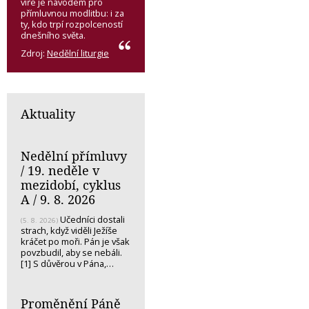
víře je návodem pro
přímluvnou modlitbu: i za
ty, kdo trpí rozpolceností
dnešního světa.
Zdroj:
Nedělní liturgie
Aktuality
Nedělní přímluvy
/ 19. neděle v
mezidobí, cyklus
A / 9. 8. 2026
Učedníci dostali
(5. 8. 2026)
strach, když viděli Ježíše
kráčet po moři. Pán je však
povzbudil, aby se nebáli.
[1] S důvěrou v Pána,…
Proměnění Páně