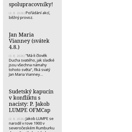
spolupracovníky!
Pořádání akcí,
(3. 8. 2026)
běžný provoz.
Jan Maria
Vianney (svátek
4.8.)
“Má-li člověk
(3. 8. 2026)
Ducha svatého, jak sladké
jsou všechna námahy
tohoto světa“, říká svatý
Jan Maria Vianney…
Sudetský kapucín
v konfliktu s
nacisty: P. Jakob
LUMPE OFMCap
Jakob LUMPE se
(2. 8. 2026)
narodil v rove 1900 v
severočeském Rumburku