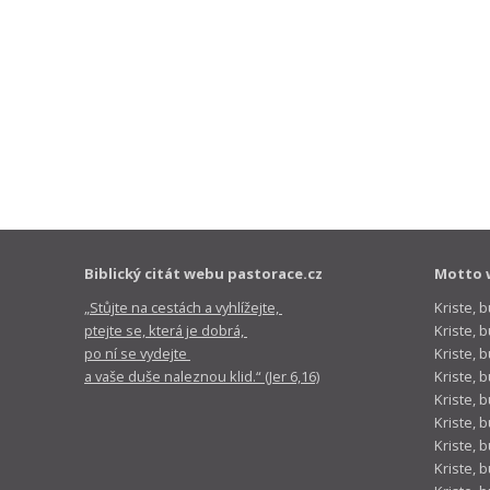
Biblický citát webu pastorace.cz
Motto 
„Stůjte na cestách a vyhlížejte,
Kriste, 
ptejte se, která je dobrá,
Kriste,
po ní se vydejte
Kriste, 
a vaše duše naleznou klid.“ (Jer 6,16)
Kriste, 
Kriste, 
Kriste, 
Kriste, 
Kriste, 