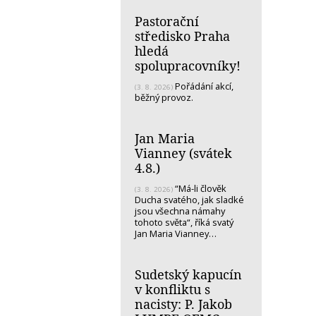
Pastorační
středisko Praha
hledá
spolupracovníky!
Pořádání akcí,
(3. 8. 2026)
běžný provoz.
Jan Maria
Vianney (svátek
4.8.)
“Má-li člověk
(3. 8. 2026)
Ducha svatého, jak sladké
jsou všechna námahy
tohoto světa“, říká svatý
Jan Maria Vianney…
Sudetský kapucín
v konfliktu s
nacisty: P. Jakob