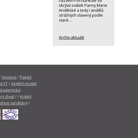
názvem Porciunkule se
skrývá svátek Panny Marie
Andělské a tedy i andělů
strážných slavený podle
staré…
Archiv aktualit
/
Hospice
/
Papež
yl YT
/
Vojtěch Kodet
Akademická
ry chval
/ /
Krátký
tářem (anglicky)
/