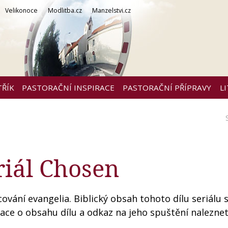
Velikonoce
Modlitba.cz
Manzelstvi.cz
TŘÍK
PASTORAČNÍ INSPIRACE
PASTORAČNÍ PŘÍPRAVY
L
riál Chosen
vání evangelia. Biblický obsah tohoto dílu seriálu s
ace o obsahu dílu a odkaz na jeho spuštění naleznet