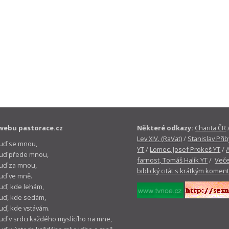
webu pastorace.cz
Některé odkazy:
Charita ČR
Lev XIV. (RaVat)
/
Stanislav Přib
buď se mnou,
YT
/
Lomec, Josef Prokeš YT
/
 buď přede mnou,
farnost, Tomáš Halík YT
/
Veče
buď za mnou,
biblický citát s krátkým komen
buď ve mně.
buď, kde lehám,
buď, kde sedám,
buď, kde vstávám.
buď v srdci každého myslícího na mne,