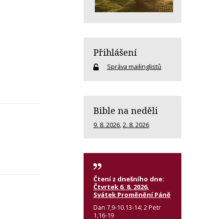
Přihlášení
Správa mailinglistů
Bible na neděli
9. 8. 2026
,
2. 8. 2026
Čtení z dnešního dne:
Čtvrtek 6. 8. 2026,
Svátek Proměnění Páně
Dan 7,9-10.13-14; 2 Petr
1,16-19