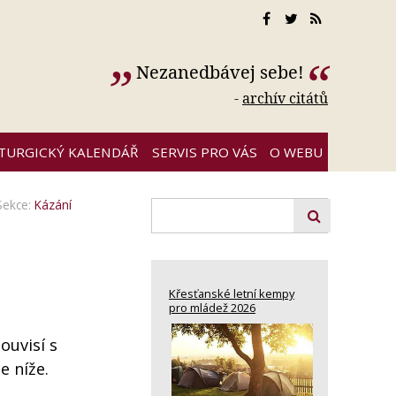
Nezanedbávej sebe!
-
archív citátů
ITURGICKÝ KALENDÁŘ
SERVIS PRO VÁS
O WEBU
Sekce:
Kázání
Křesťanské letní kempy
pro mládež 2026
ouvisí s
e níže.