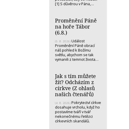
[1] S důvěrou v Pána,…
Proměnění Páně
na hoře Tábor
(6.8.)
Událost
(5. 8. 2026)
Proměnění Páně obrací
náš pohled k Božímu
světlu, abychom se tak
vymanili z temnot života…
Jak s tím můžete
žít? Odcházím z
církve (Z ohlasů
našich čtenářů)
Pokrytectví církve
(4. 8. 2026)
dosahuje vrcholu, když ho
postavíme tváří v tvář
nekonečnému řetězci
církevních skandálů.