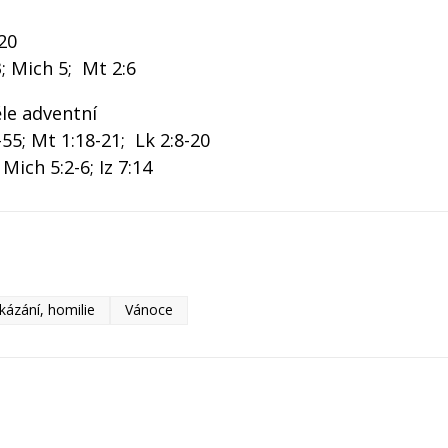
20
3; Mich 5; Mt 2:6
ěle adventní
9-55; Mt 1:18-21; Lk 2:8-20
 Mich 5:2-6; Iz 7:14
kázání, homilie
Vánoce