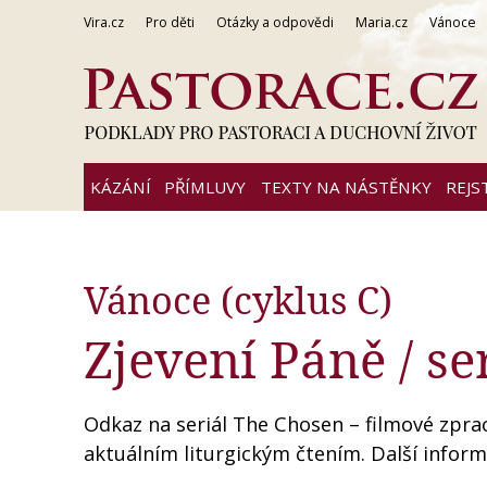
Vira.cz
Pro děti
Otázky a odpovědi
Maria.cz
Vánoce
KÁZÁNÍ
PŘÍMLUVY
TEXTY NA NÁSTĚNKY
REJS
Vánoce (cyklus C)
Zjevení Páně / se
Odkaz na seriál The Chosen – filmové zpraco
aktuálním liturgickým čtením. Další inform