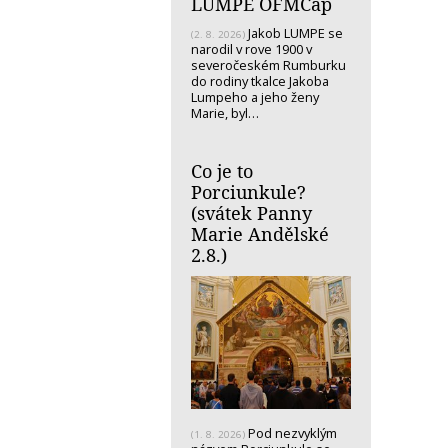
LUMPE OFMCap
Jakob LUMPE se
(2. 8. 2026)
narodil v rove 1900 v
severočeském Rumburku
do rodiny tkalce Jakoba
Lumpeho a jeho ženy
Marie, byl…
Co je to
Porciunkule?
(svátek Panny
Marie Andělské
2.8.)
Pod nezvyklým
(1. 8. 2026)