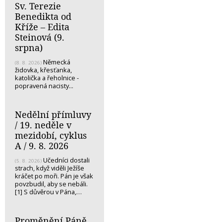
Sv. Terezie
Benedikta od
Kříže – Edita
Steinová (9.
srpna)
Německá
(8. 8. 2026)
židovka, křesťanka,
katolička a řeholnice -
popravená nacisty...
Nedělní přímluvy
/ 19. neděle v
mezidobí, cyklus
A / 9. 8. 2026
Učedníci dostali
(5. 8. 2026)
strach, když viděli Ježíše
kráčet po moři. Pán je však
povzbudil, aby se nebáli.
[1] S důvěrou v Pána,…
Proměnění Páně