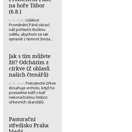
na hoře Tábor
(6.8.)
Událost
(5. 8. 2026)
Proměnění Páně obrací
náš pohled k Božímu
světlu, abychom se tak
vymanili z temnot života…
Jak s tím můžete
žít? Odcházím z
církve (Z ohlasů
našich čtenářů)
Pokrytectví církve
(4. 8. 2026)
dosahuje vrcholu, když ho
postavíme tváří v tvář
nekonečnému řetězci
církevních skandálů.
Pastorační
středisko Praha
hledá