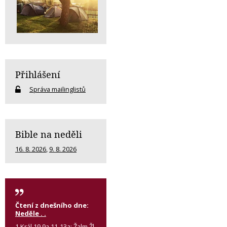
Přihlášení
Správa mailinglistů
Bible na neděli
16. 8. 2026
,
9. 8. 2026
Čtení z dnešního dne:
Neděle . .
1 Král 19,9a.11-13a; Žalm Žl