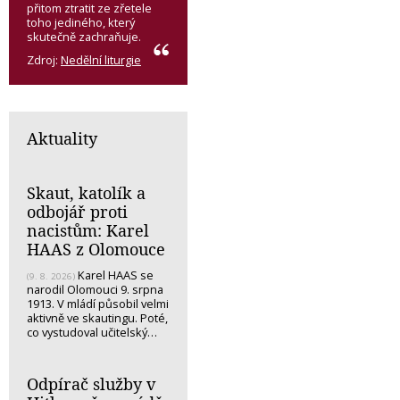
přitom ztratit ze zřetele
toho jediného, který
skutečně zachraňuje.
Zdroj:
Nedělní liturgie
Aktuality
Skaut, katolík a
odbojář proti
nacistům: Karel
HAAS z Olomouce
Karel HAAS se
(9. 8. 2026)
narodil Olomouci 9. srpna
1913. V mládí působil velmi
aktivně ve skautingu. Poté,
co vystudoval učitelský…
Odpírač služby v