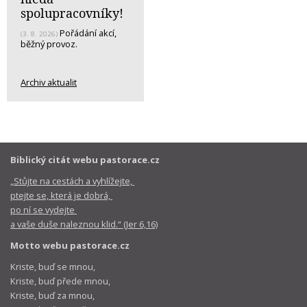
spolupracovníky!
Pořádání akcí,
(3. 8. 2026)
běžný provoz.
Archiv aktualit
Biblický citát webu pastorace.cz
„Stůjte na cestách a vyhlížejte,
ptejte se, která je dobrá,
po ní se vydejte
a vaše duše naleznou klid.“ (Jer 6,16)
Motto webu pastorace.cz
Kriste, buď se mnou,
Kriste, buď přede mnou,
Kriste, buď za mnou,