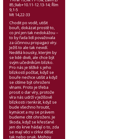
85,9ab+10.11-12.13-14; Řím
9,1-5
Mt 14,22-33
Chodit po vodě, utišit
bouři, dokázat prostě to,
co jiní jen tak nedokážou –
to by řada lidí považovala
za účinnou propagaci víry.
Ježíš to ale tak nevidí.
Nedělá kousky, kterým by
se lidé divili, ale chce být
svým učedníkům blízko.
Pro nás je těžké s jeho
blízkostí počítat, když se
bouře nechce utišit a když
se cítíme být ohroženi
vlnami. Proto je třeba
prosit o dar víry, protože
víra nás udrží v Ježíšově
blízkosti i tenkrát, když se
bude všechno hroutit,
kymácet a my se právem
budeme cítit ohroženi. Je
škoda, když se křesťané
jen do krve hádají o to, zda
se mají věci v církvi dělat
tak nebo onak. Mohou