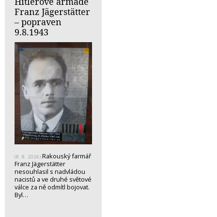
Hitlerově armádě
Franz Jägerstätter
– popraven
9.8.1943
Rakouský farmář
(8. 8. 2026)
Franz Jägerstätter
nesouhlasil s nadvládou
nacistů a ve druhé světové
válce za ně odmítl bojovat.
Byl…