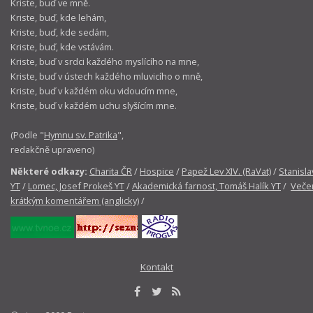
Kriste, buď ve mně.
Kriste, buď, kde lehám,
Kriste, buď, kde sedám,
Kriste, buď, kde vstávám.
Kriste, buď v srdci každého myslícího na mne,
Kriste, buď v ústech každého mluvicího o mně,
Kriste, buď v každém oku vidoucím mne,
Kriste, buď v každém uchu slyšícím mne.
(Podle "
Hymnu sv. Patrika
",
redakčně upraveno)
Některé odkazy:
Charita ČR
/
Hospice
/
Papež Lev XIV. (RaVat)
/
Stanisla
YT
/
Lomec, Josef Prokeš YT
/
Akademická farnost, Tomáš Halík YT
/
Večer
krátkým komentářem (anglicky)
/
Kontakt