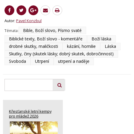
Autor:
Pavel Konzbul
Bible, Boží slovo, Písmo svaté
Témata:
Biblické texty, Boží slovo - komentáře
Boží láska
drobné skutky, maličkosti
kázání, homilie
Láska
Skutky, činy (skutek lásky; dobrý skutek, dobročinnost)
Svoboda
Utrpení
utrpení a naděje
Křesťanské letní kempy
pro mládež 2026