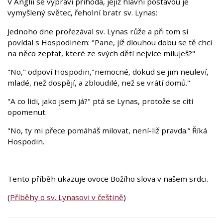
V Anglii se vypráví příhoda, jejíž hlavní postavou je
vymyšlený světec, řeholní bratr sv. Lynas:
Jednoho dne prořezával sv. Lynas růže a při tom si
povídal s Hospodinem: "Pane, již dlouhou dobu se tě chci
na něco zeptat, které ze svých dětí nejvíce miluješ?"
"No," odpoví Hospodin,"nemocné, dokud se jim neuleví,
mladé, než dospějí, a zbloudilé, než se vrátí domů."
"A co lidi, jako jsem já?" ptá se Lynas, protože se cítí
opomenut.
"No, ty mi přece pomáháš milovat, není-liž pravda.” Říká
Hospodin.
Tento příběh ukazuje ovoce Božího slova v našem srdci.
(
Příběhy o sv. Lynasovi v češtině
)