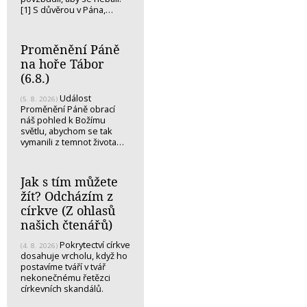
[1] S důvěrou v Pána,…
Proměnění Páně
na hoře Tábor
(6.8.)
Událost
(5. 8. 2026)
Proměnění Páně obrací
náš pohled k Božímu
světlu, abychom se tak
vymanili z temnot života…
Jak s tím můžete
žít? Odcházím z
církve (Z ohlasů
našich čtenářů)
Pokrytectví církve
(4. 8. 2026)
dosahuje vrcholu, když ho
postavíme tváří v tvář
nekonečnému řetězci
církevních skandálů.