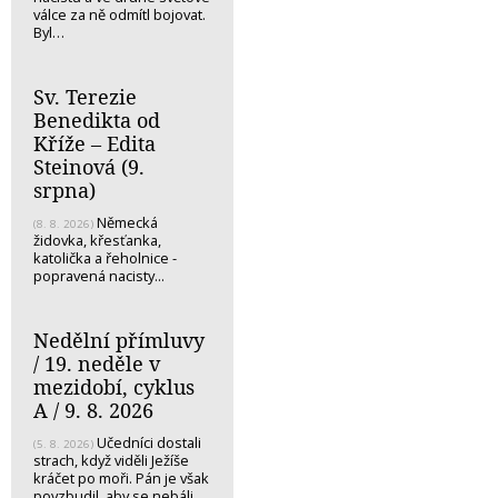
válce za ně odmítl bojovat.
Byl…
Sv. Terezie
Benedikta od
Kříže – Edita
Steinová (9.
srpna)
Německá
(8. 8. 2026)
židovka, křesťanka,
katolička a řeholnice -
popravená nacisty...
Nedělní přímluvy
/ 19. neděle v
mezidobí, cyklus
A / 9. 8. 2026
Učedníci dostali
(5. 8. 2026)
strach, když viděli Ježíše
kráčet po moři. Pán je však
povzbudil, aby se nebáli.