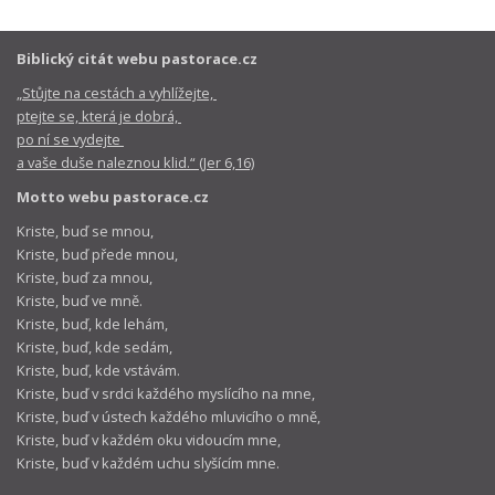
Biblický citát webu pastorace.cz
„Stůjte na cestách a vyhlížejte,
ptejte se, která je dobrá,
po ní se vydejte
a vaše duše naleznou klid.“ (Jer 6,16)
Motto webu pastorace.cz
Kriste, buď se mnou,
Kriste, buď přede mnou,
Kriste, buď za mnou,
Kriste, buď ve mně.
Kriste, buď, kde lehám,
Kriste, buď, kde sedám,
Kriste, buď, kde vstávám.
Kriste, buď v srdci každého myslícího na mne,
Kriste, buď v ústech každého mluvicího o mně,
Kriste, buď v každém oku vidoucím mne,
Kriste, buď v každém uchu slyšícím mne.