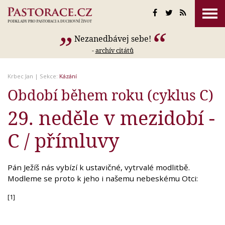
Nezanedbávej sebe!
-
archív citátů
Krbec Jan
| Sekce:
Kázání
Období během roku (cyklus C)
29. neděle v mezidobí -
C / přímluvy
Pán Ježíš nás vybízí k ustavičné, vytrvalé modlitbě.
Modleme se proto k jeho i našemu nebeskému Otci:
[1]