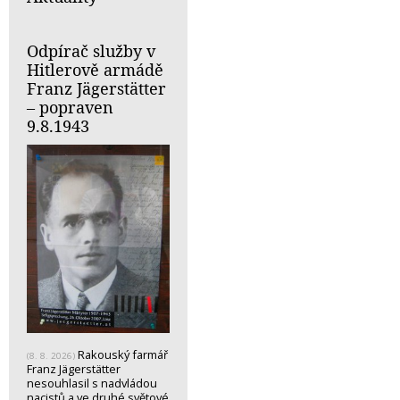
Odpírač služby v
Hitlerově armádě
Franz Jägerstätter
– popraven
9.8.1943
Rakouský farmář
(8. 8. 2026)
Franz Jägerstätter
nesouhlasil s nadvládou
nacistů a ve druhé světové