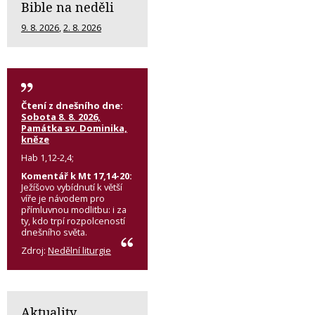
Bible na neděli
9. 8. 2026
,
2. 8. 2026
Čtení z dnešního dne:
Sobota 8. 8. 2026,
Památka sv. Dominika,
kněze
Hab 1,12-2,4;
Komentář k Mt 17,14-20:
Ježíšovo vybídnutí k větší
víře je návodem pro
přímluvnou modlitbu: i za
ty, kdo trpí rozpolceností
dnešního světa.
Zdroj:
Nedělní liturgie
Aktuality