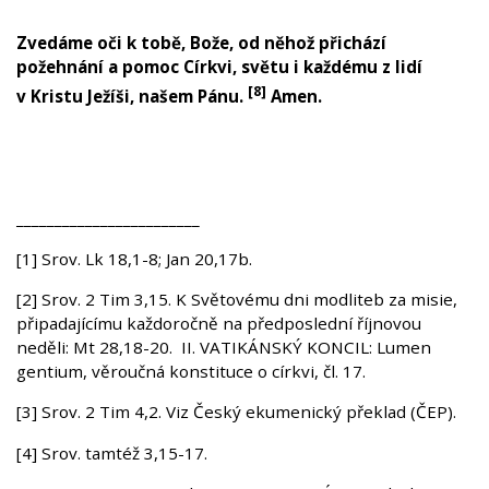
Zvedáme oči k tobě, Bože, od něhož přichází
požehnání a pomoc Církvi, světu i každému z lidí
[8]
v Kristu Ježíši, našem Pánu.
Amen.
________________________
[1] Srov. Lk 18,1-8; Jan 20,17b.
[2] Srov. 2 Tim 3,15. K Světovému dni modliteb za misie,
připadajícímu každoročně na předposlední říjnovou
neděli: Mt 28,18-20. II. VATIKÁNSKÝ KONCIL: Lumen
gentium, věroučná konstituce o církvi, čl. 17.
[3] Srov. 2 Tim 4,2. Viz Český ekumenický překlad (ČEP).
[4] Srov. tamtéž 3,15-17.