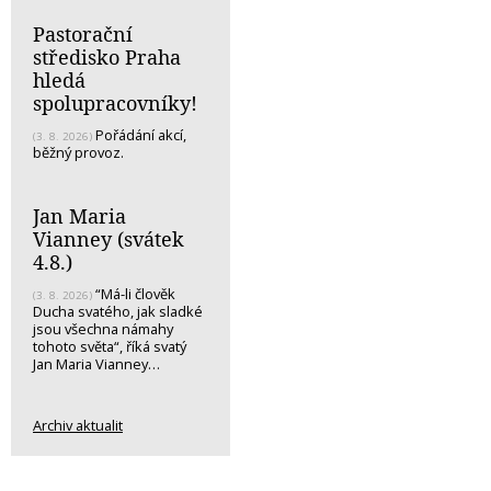
Pastorační
středisko Praha
hledá
spolupracovníky!
Pořádání akcí,
(3. 8. 2026)
běžný provoz.
Jan Maria
Vianney (svátek
4.8.)
“Má-li člověk
(3. 8. 2026)
Ducha svatého, jak sladké
jsou všechna námahy
tohoto světa“, říká svatý
Jan Maria Vianney…
Archiv aktualit