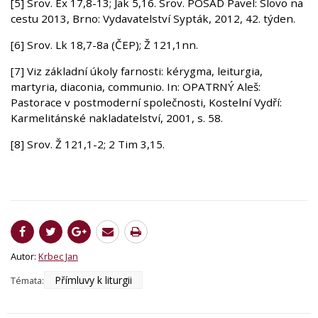
[5] Srov. Ex 17,8-13; Jak 5,16. Srov. POSÁD Pavel: Slovo na
cestu 2013, Brno: Vydavatelství Sypták, 2012, 42. týden.
[6] Srov. Lk 18,7-8a (ČEP); Ž 121,1nn.
[7] Viz základní úkoly farnosti: kérygma, leiturgia,
martyria, diaconia, communio. In: OPATRNÝ Aleš:
Pastorace v postmoderní společnosti, Kostelní Vydří:
Karmelitánské nakladatelství, 2001, s. 58.
[8] Srov. Ž 121,1-2; 2 Tim 3,15.
Autor:
Krbec Jan
Přímluvy k liturgii
Témata: