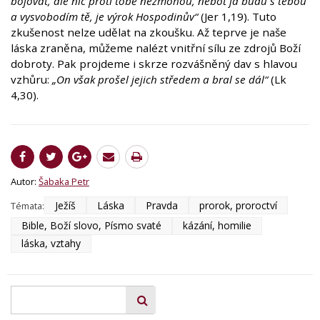
bojovat, ale nic proti tobě nezmohou, neboť já budu s tebou
a vysvobodím tě, je výrok Hospodinův“
(Jer 1,19). Tuto
zkušenost nelze udělat na zkoušku. Až teprve je naše
láska zraněna, můžeme nalézt vnitřní sílu ze zdrojů Boží
dobroty. Pak projdeme i skrze rozvášněný dav s hlavou
vzhůru:
„On však prošel jejich středem a bral se dál“
(Lk
4,30).
Autor:
Šabaka Petr
Ježíš
Láska
Pravda
prorok, proroctví
Témata:
Bible, Boží slovo, Písmo svaté
kázání, homilie
láska, vztahy