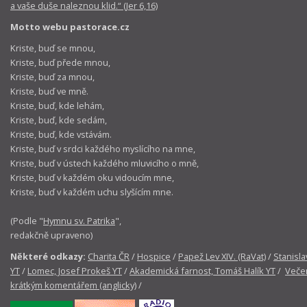
a vaše duše naleznou klid.“ (Jer 6,16)
Motto webu pastorace.cz
Kriste, buď se mnou,
Kriste, buď přede mnou,
Kriste, buď za mnou,
Kriste, buď ve mně.
Kriste, buď, kde lehám,
Kriste, buď, kde sedám,
Kriste, buď, kde vstávám.
Kriste, buď v srdci každého myslícího na mne,
Kriste, buď v ústech každého mluvicího o mně,
Kriste, buď v každém oku vidoucím mne,
Kriste, buď v každém uchu slyšícím mne.
(Podle "
Hymnu sv. Patrika
",
redakčně upraveno)
Některé odkazy:
Charita ČR
/
Hospice
/
Papež Lev XIV. (RaVat)
/
Stanisla
YT
/
Lomec, Josef Prokeš YT
/
Akademická farnost, Tomáš Halík YT
/
Večer
krátkým komentářem (anglicky)
/