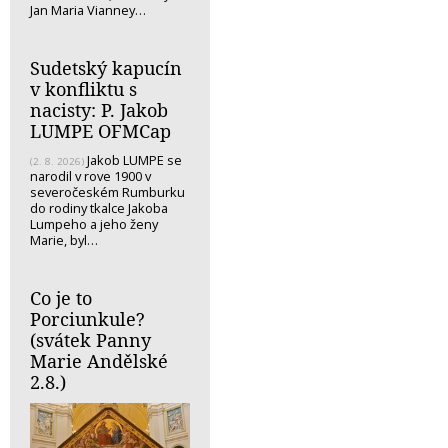
Jan Maria Vianney…
Sudetský kapucín
v konfliktu s
nacisty: P. Jakob
LUMPE OFMCap
Jakob LUMPE se
(2. 8. 2026)
narodil v rove 1900 v
severočeském Rumburku
do rodiny tkalce Jakoba
Lumpeho a jeho ženy
Marie, byl…
Co je to
Porciunkule?
(svátek Panny
Marie Andělské
2.8.)