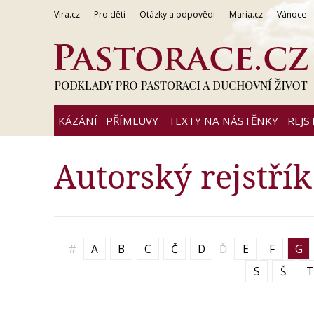
Vira.cz
Pro děti
Otázky a odpovědi
Maria.cz
Vánoce
KÁZÁNÍ
PŘÍMLUVY
TEXTY NA NÁSTĚNKY
REJS
Autorský rejstřík
#
A
B
C
Č
D
Ď
E
F
G
S
Š
T