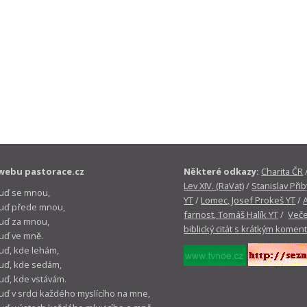
webu pastorace.cz
Některé odkazy:
Charita ČR
Lev XIV. (RaVat)
/
Stanislav Přib
buď se mnou,
YT
/
Lomec, Josef Prokeš YT
/
 buď přede mnou,
farnost, Tomáš Halík YT
/
Veče
buď za mnou,
biblický citát s krátkým komen
buď ve mně.
buď, kde lehám,
buď, kde sedám,
buď, kde vstávám.
buď v srdci každého myslícího na mne,