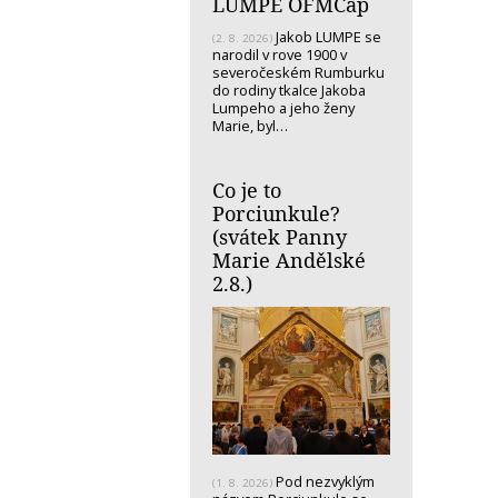
LUMPE OFMCap
Jakob LUMPE se
(2. 8. 2026)
narodil v rove 1900 v
severočeském Rumburku
do rodiny tkalce Jakoba
Lumpeho a jeho ženy
Marie, byl…
Co je to
Porciunkule?
(svátek Panny
Marie Andělské
2.8.)
Pod nezvyklým
(1. 8. 2026)