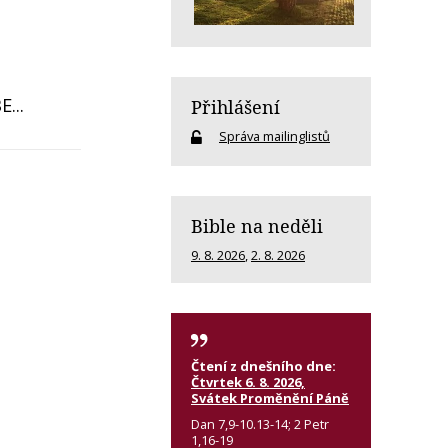
...
Přihlášení
Správa mailinglistů
Bible na neděli
9. 8. 2026
,
2. 8. 2026
Čtení z dnešního dne:
Čtvrtek 6. 8. 2026,
Svátek Proměnění Páně
Dan 7,9-10.13-14; 2 Petr
1,16-19