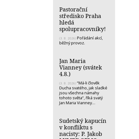
Pastorační
středisko Praha
hledá
spolupracovníky!
Pořádání akcí,
(3. 8. 2026)
běžný provoz.
Jan Maria
Vianney (svátek
4.8.)
“Má-li člověk
(3. 8. 2026)
Ducha svatého, jak sladké
jsou všechna námahy
tohoto světa“, říká svatý
Jan Maria Vianney…
Sudetský kapucín
v konfliktu s
nacisty: P. Jakob