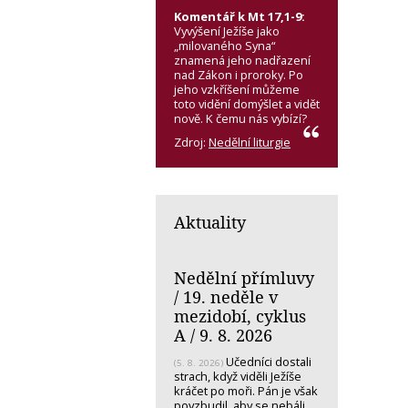
Komentář k Mt 17,1-9:
Vyvýšení Ježíše jako
„milovaného Syna“
znamená jeho nadřazení
nad Zákon i proroky. Po
jeho vzkříšení můžeme
toto vidění domýšlet a vidět
nově. K čemu nás vybízí?
Zdroj:
Nedělní liturgie
Aktuality
Nedělní přímluvy
/ 19. neděle v
mezidobí, cyklus
A / 9. 8. 2026
Učedníci dostali
(5. 8. 2026)
strach, když viděli Ježíše
kráčet po moři. Pán je však
povzbudil, aby se nebáli.