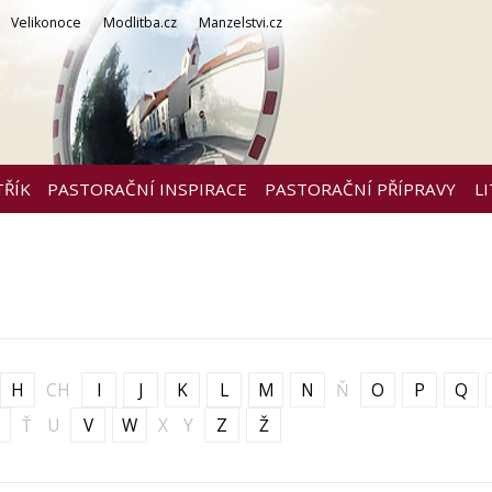
Velikonoce
Modlitba.cz
Manzelstvi.cz
TŘÍK
PASTORAČNÍ INSPIRACE
PASTORAČNÍ PŘÍPRAVY
L
H
CH
I
J
K
L
M
N
Ň
O
P
Q
Ť
U
V
W
X
Y
Z
Ž