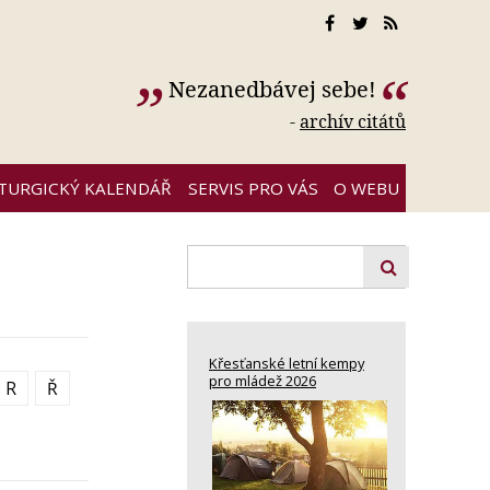
Nezanedbávej sebe!
-
archív citátů
ITURGICKÝ KALENDÁŘ
SERVIS PRO VÁS
O WEBU
Křesťanské letní kempy
pro mládež 2026
R
Ř