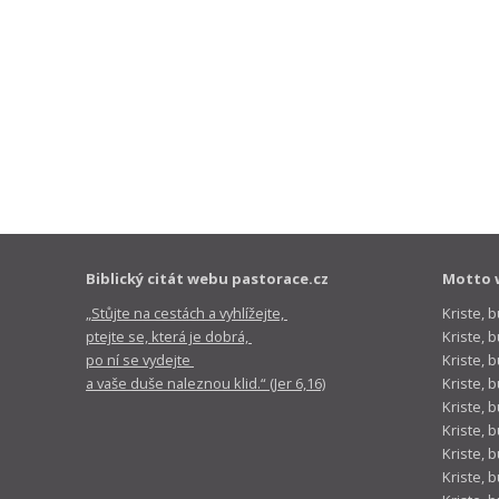
Biblický citát webu pastorace.cz
Motto 
„Stůjte na cestách a vyhlížejte,
Kriste, 
ptejte se, která je dobrá,
Kriste,
po ní se vydejte
Kriste, 
a vaše duše naleznou klid.“ (Jer 6,16)
Kriste, 
Kriste, 
Kriste, 
Kriste, 
Kriste, 