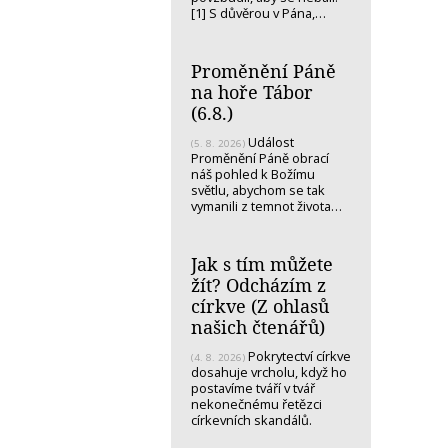
[1] S důvěrou v Pána,…
Proměnění Páně
na hoře Tábor
(6.8.)
Událost
(5. 8. 2026)
Proměnění Páně obrací
náš pohled k Božímu
světlu, abychom se tak
vymanili z temnot života…
Jak s tím můžete
žít? Odcházím z
církve (Z ohlasů
našich čtenářů)
Pokrytectví církve
(4. 8. 2026)
dosahuje vrcholu, když ho
postavíme tváří v tvář
nekonečnému řetězci
církevních skandálů.