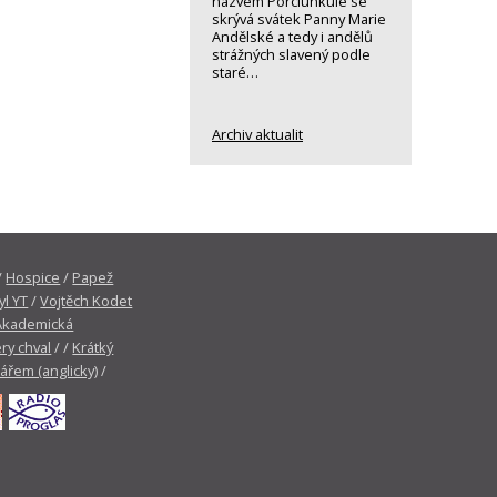
názvem Porciunkule se
skrývá svátek Panny Marie
Andělské a tedy i andělů
strážných slavený podle
staré…
Archiv aktualit
/
Hospice
/
Papež
yl YT
/
Vojtěch Kodet
Akademická
ry chval
/ /
Krátký
tářem (anglicky)
/