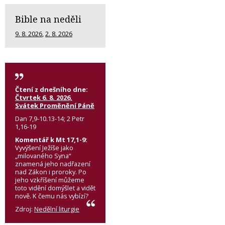
Bible na neděli
9. 8. 2026
,
2. 8. 2026
Čtení z dnešního dne:
Čtvrtek 6. 8. 2026,
Svátek Proměnění Páně
Dan 7,9-10.13-14; 2 Petr
1,16-19
Komentář k Mt 17,1-9:
Vyvýšení Ježíše jako
„milovaného Syna“
znamená jeho nadřazení
nad Zákon i proroky. Po
jeho vzkříšení můžeme
toto vidění domýšlet a vidět
nově. K čemu nás vybízí?
Zdroj:
Nedělní liturgie