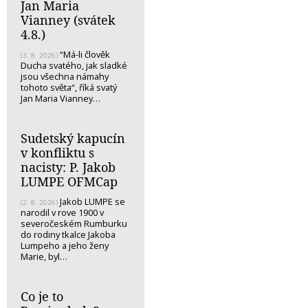
Jan Maria
Vianney (svátek
4.8.)
“Má-li člověk
(3. 8. 2026)
Ducha svatého, jak sladké
jsou všechna námahy
tohoto světa“, říká svatý
Jan Maria Vianney…
Sudetský kapucín
v konfliktu s
nacisty: P. Jakob
LUMPE OFMCap
Jakob LUMPE se
(2. 8. 2026)
narodil v rove 1900 v
severočeském Rumburku
do rodiny tkalce Jakoba
Lumpeho a jeho ženy
Marie, byl…
Co je to