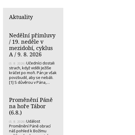
Aktuality
Nedělní přímluvy
/ 19. neděle v
mezidobí, cyklus
A / 9. 8. 2026
Učedníci dostali
(5. 8. 2026)
strach, když viděli Ježíše
kráčet po moři. Pán je však
povzbudil, aby se nebáli.
[1] S důvěrou v Pána,…
Proměnění Páně
na hoře Tábor
(6.8.)
Událost
(5. 8. 2026)
Proměnění Páně obrací
náš pohled k Božímu