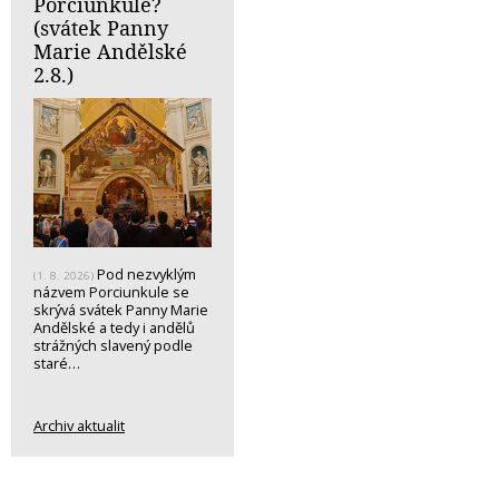
Porciunkule?
(svátek Panny
Marie Andělské
2.8.)
Pod nezvyklým
(1. 8. 2026)
názvem Porciunkule se
skrývá svátek Panny Marie
Andělské a tedy i andělů
strážných slavený podle
staré…
Archiv aktualit