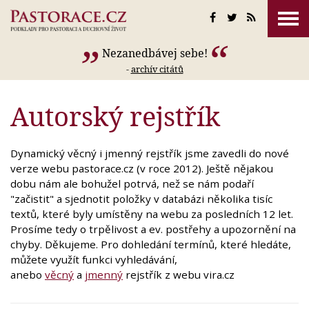
Nezanedbávej sebe!
-
archív citátů
Autorský rejstřík
Dynamický věcný i jmenný rejstřík jsme zavedli do nové
verze webu pastorace.cz (v roce 2012). Ještě nějakou
dobu nám ale bohužel potrvá, než se nám podaří
"začistit" a sjednotit položky v databázi několika tisíc
textů, které byly umístěny na webu za posledních 12 let.
Prosíme tedy o trpělivost a ev. postřehy a upozornění na
chyby. Děkujeme. Pro dohledání termínů, které hledáte,
můžete využít funkci vyhledávání,
anebo
věcný
a
jmenný
rejstřík z webu vira.cz