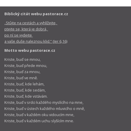
Biblický citát webu pastorace.cz
„Stůjte na cestách a vyhlížejte,
ptejte se, která je dobrá,
po ní se vydejte
a vaše duše naleznou klid.“ (Jer 6,16)
Motto webu pastorace.cz
Kriste, buď se mnou,
Kriste, buď přede mnou,
Kriste, buď za mnou,
Kriste, buď ve mně.
Kriste, buď, kde lehám,
Kriste, buď, kde sedám,
Kriste, buď, kde vstávám.
Kriste, buď v srdci každého myslícího na mne,
Kriste, buď v ústech každého mluvicího o mně,
Kriste, buď v každém oku vidoucím mne,
Kriste, buď v každém uchu slyšícím mne.