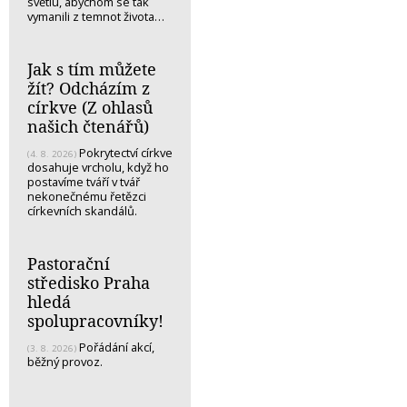
světlu, abychom se tak
vymanili z temnot života…
Jak s tím můžete
žít? Odcházím z
církve (Z ohlasů
našich čtenářů)
Pokrytectví církve
(4. 8. 2026)
dosahuje vrcholu, když ho
postavíme tváří v tvář
nekonečnému řetězci
církevních skandálů.
Pastorační
středisko Praha
hledá
spolupracovníky!
Pořádání akcí,
(3. 8. 2026)
běžný provoz.