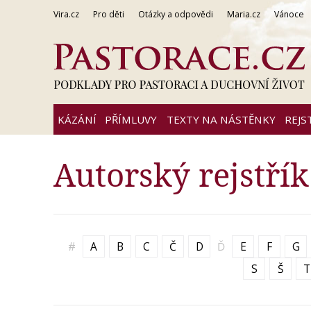
Vira.cz
Pro děti
Otázky a odpovědi
Maria.cz
Vánoce
KÁZÁNÍ
PŘÍMLUVY
TEXTY NA NÁSTĚNKY
REJS
Autorský rejstřík
#
A
B
C
Č
D
Ď
E
F
G
S
Š
T