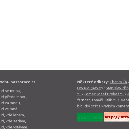
webu pastorace.cz
Některé odkazy:
Charita ČR
Lev XIV. (RaVat)
/
Stanislav Přib
buď se mnou,
YT
/
Lomec, Josef Prokeš YT
/
 buď přede mnou,
farnost, Tomáš Halík YT
/
Veče
buď za mnou,
biblický citát s krátkým komen
buď ve mně.
buď, kde lehám,
buď, kde sedám,
buď, kde vstávám.