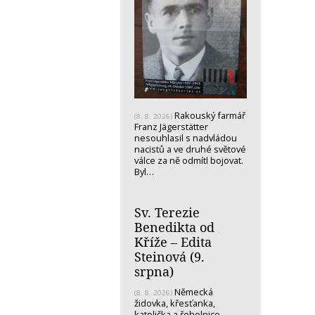
Rakouský farmář
(8. 8. 2026)
Franz Jägerstätter
nesouhlasil s nadvládou
nacistů a ve druhé světové
válce za ně odmítl bojovat.
Byl…
Sv. Terezie
Benedikta od
Kříže – Edita
Steinová (9.
srpna)
Německá
(8. 8. 2026)
židovka, křesťanka,
katolička a řeholnice -