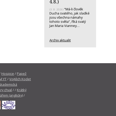
4.8.)
“Má-li člověk
(3. 8. 2026)
Ducha svatého, jak sladké
jsou všechna námahy
tohoto světa“, říká svatý
Jan Maria Vianney…
Archiv aktualit
/
Hospice
/
Papež
yl YT
/
Vojtěch Kodet
Akademická
ry chval
/ /
Krátký
tářem (anglicky)
/