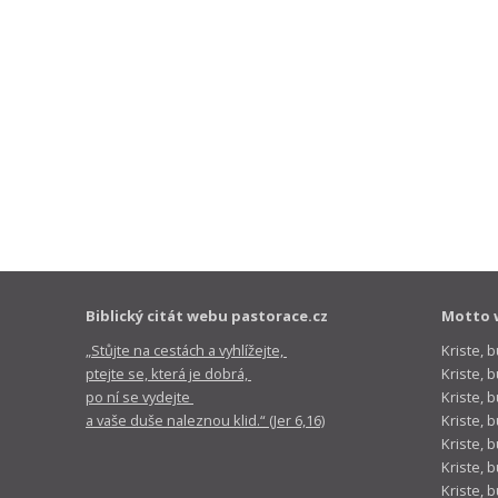
Biblický citát webu pastorace.cz
Motto 
„Stůjte na cestách a vyhlížejte,
Kriste, 
ptejte se, která je dobrá,
Kriste,
po ní se vydejte
Kriste, 
a vaše duše naleznou klid.“ (Jer 6,16)
Kriste, 
Kriste, 
Kriste, 
Kriste, 