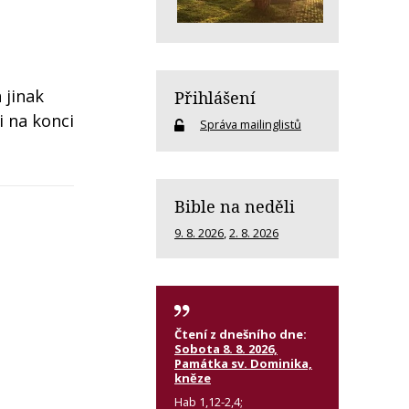
 jinak
Přihlášení
i na konci
Správa mailinglistů
Bible na neděli
9. 8. 2026
,
2. 8. 2026
Čtení z dnešního dne:
Sobota 8. 8. 2026,
Památka sv. Dominika,
kněze
Hab 1,12-2,4;