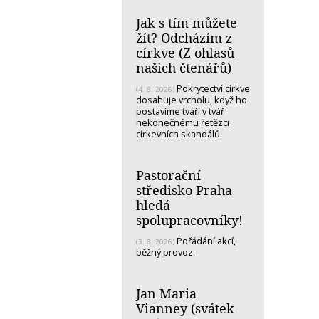
Jak s tím můžete
žít? Odcházím z
církve (Z ohlasů
našich čtenářů)
Pokrytectví církve
(4. 8. 2026)
dosahuje vrcholu, když ho
postavíme tváří v tvář
nekonečnému řetězci
církevních skandálů.
Pastorační
středisko Praha
hledá
spolupracovníky!
Pořádání akcí,
(3. 8. 2026)
běžný provoz.
Jan Maria
Vianney (svátek