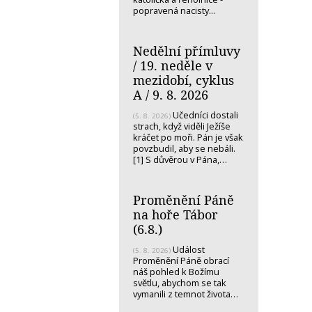
popravená nacisty...
Nedělní přímluvy
/ 19. neděle v
mezidobí, cyklus
A / 9. 8. 2026
Učedníci dostali
(5. 8. 2026)
strach, když viděli Ježíše
kráčet po moři. Pán je však
povzbudil, aby se nebáli.
[1] S důvěrou v Pána,…
Proměnění Páně
na hoře Tábor
(6.8.)
Událost
(5. 8. 2026)
Proměnění Páně obrací
náš pohled k Božímu
světlu, abychom se tak
vymanili z temnot života…