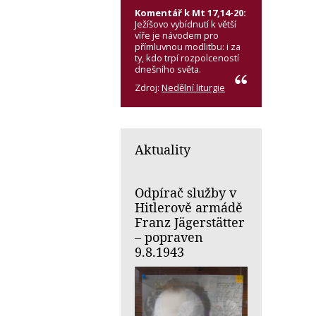
Komentář k Mt 17,14-20:
Ježíšovo vybídnutí k větší
víře je návodem pro
přímluvnou modlitbu: i za
ty, kdo trpí rozpolceností
dnešního světa.
Zdroj:
Nedělní liturgie
Aktuality
Odpírač služby v
Hitlerově armádě
Franz Jägerstätter
– popraven
9.8.1943