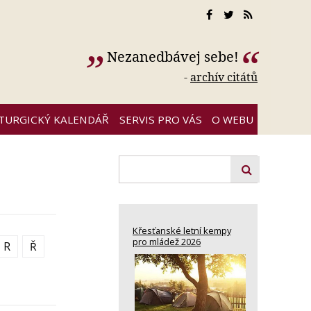
Nezanedbávej sebe!
-
archív citátů
ITURGICKÝ KALENDÁŘ
SERVIS PRO VÁS
O WEBU
Křesťanské letní kempy
pro mládež 2026
R
Ř