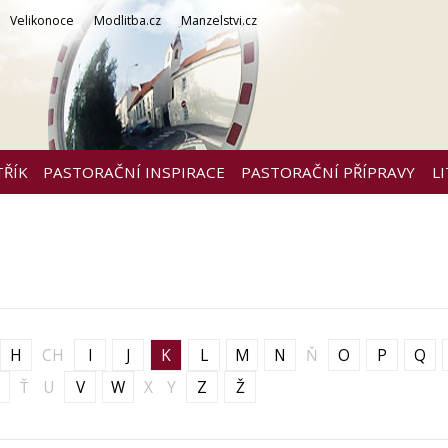
Velikonoce
Modlitba.cz
Manzelstvi.cz
TŘÍK
PASTORAČNÍ INSPIRACE
PASTORAČNÍ PŘÍPRAVY
L
H
CH
I
J
K
L
M
N
Ň
O
P
Q
Ť
U
V
W
X
Y
Z
Ž