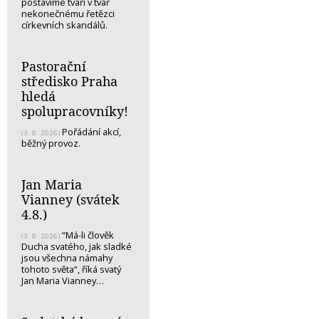
postavíme tváří v tvář
nekonečnému řetězci
církevních skandálů.
Pastorační
středisko Praha
hledá
spolupracovníky!
Pořádání akcí,
(3. 8. 2026)
běžný provoz.
Jan Maria
Vianney (svátek
4.8.)
“Má-li člověk
(3. 8. 2026)
Ducha svatého, jak sladké
jsou všechna námahy
tohoto světa“, říká svatý
Jan Maria Vianney…