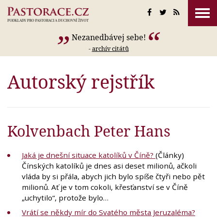
Nezanedbávej sebe!
-
archív citátů
Autorský rejstřík
Kolvenbach Peter Hans
Jaká je dnešní situace katolíků v Číně?
(Články)
Čínských katolíků je dnes asi deset milionů, ačkoli
vláda by si přála, abych jich bylo spíše čtyři nebo pět
milionů. Ať je v tom cokoli, křesťanství se v Číně
„uchytilo“, protože bylo…
Vrátí se někdy mír do Svatého města Jeruzaléma?