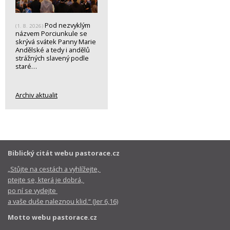
Pod nezvyklým
(1. 8. 2026)
názvem Porciunkule se
skrývá svátek Panny Marie
Andělské a tedy i andělů
strážných slavený podle
staré…
Archiv aktualit
Biblický citát webu pastorace.cz
„Stůjte na cestách a vyhlížejte,
ptejte se, která je dobrá,
po ní se vydejte
a vaše duše naleznou klid.“ (Jer 6,16)
Motto webu pastorace.cz