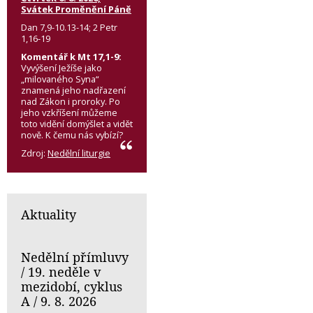
Svátek Proměnění Páně
Dan 7,9-10.13-14; 2 Petr
1,16-19
Komentář k Mt 17,1-9:
Vyvýšení Ježíše jako
„milovaného Syna“
znamená jeho nadřazení
nad Zákon i proroky. Po
jeho vzkříšení můžeme
toto vidění domýšlet a vidět
nově. K čemu nás vybízí?
Zdroj:
Nedělní liturgie
Aktuality
Nedělní přímluvy
/ 19. neděle v
mezidobí, cyklus
A / 9. 8. 2026