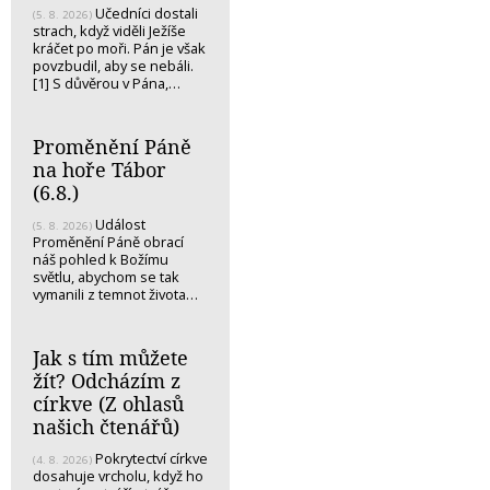
Učedníci dostali
(5. 8. 2026)
strach, když viděli Ježíše
kráčet po moři. Pán je však
povzbudil, aby se nebáli.
[1] S důvěrou v Pána,…
Proměnění Páně
na hoře Tábor
(6.8.)
Událost
(5. 8. 2026)
Proměnění Páně obrací
náš pohled k Božímu
světlu, abychom se tak
vymanili z temnot života…
Jak s tím můžete
žít? Odcházím z
církve (Z ohlasů
našich čtenářů)
Pokrytectví církve
(4. 8. 2026)
dosahuje vrcholu, když ho