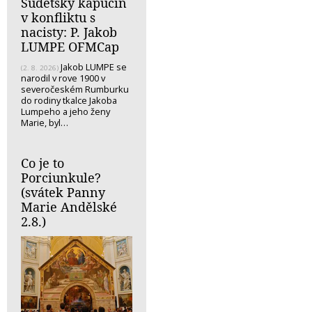
Sudetský kapucín
v konfliktu s
nacisty: P. Jakob
LUMPE OFMCap
Jakob LUMPE se
(2. 8. 2026)
narodil v rove 1900 v
severočeském Rumburku
do rodiny tkalce Jakoba
Lumpeho a jeho ženy
Marie, byl…
Co je to
Porciunkule?
(svátek Panny
Marie Andělské
2.8.)