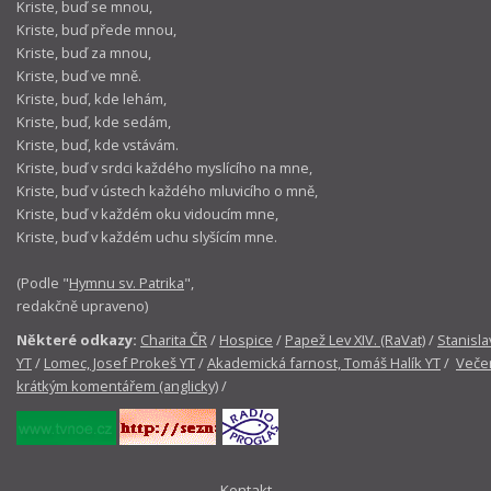
Kriste, buď se mnou,
Kriste, buď přede mnou,
Kriste, buď za mnou,
Kriste, buď ve mně.
Kriste, buď, kde lehám,
Kriste, buď, kde sedám,
Kriste, buď, kde vstávám.
Kriste, buď v srdci každého myslícího na mne,
Kriste, buď v ústech každého mluvicího o mně,
Kriste, buď v každém oku vidoucím mne,
Kriste, buď v každém uchu slyšícím mne.
(Podle "
Hymnu sv. Patrika
",
redakčně upraveno)
Některé odkazy:
Charita ČR
/
Hospice
/
Papež Lev XIV. (RaVat)
/
Stanisla
YT
/
Lomec, Josef Prokeš YT
/
Akademická farnost, Tomáš Halík YT
/
Večer
krátkým komentářem (anglicky)
/
Kontakt