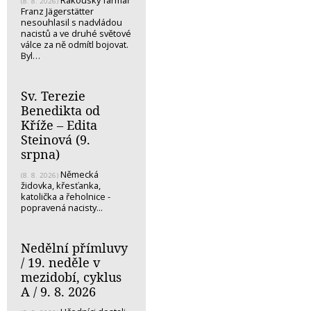
(8. 8. 2026)
Franz Jägerstätter
nesouhlasil s nadvládou
nacistů a ve druhé světové
válce za ně odmítl bojovat.
Byl…
Sv. Terezie
Benedikta od
Kříže – Edita
Steinová (9.
srpna)
Německá
(8. 8. 2026)
židovka, křesťanka,
katolička a řeholnice -
popravená nacisty...
Nedělní přímluvy
/ 19. neděle v
mezidobí, cyklus
A / 9. 8. 2026