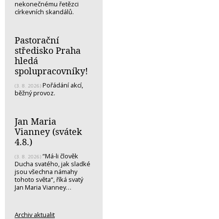
nekonečnému řetězci
církevních skandálů.
Pastorační
středisko Praha
hledá
spolupracovníky!
Pořádání akcí,
(3. 8. 2026)
běžný provoz.
Jan Maria
Vianney (svátek
4.8.)
“Má-li člověk
(3. 8. 2026)
Ducha svatého, jak sladké
jsou všechna námahy
tohoto světa“, říká svatý
Jan Maria Vianney…
Archiv aktualit