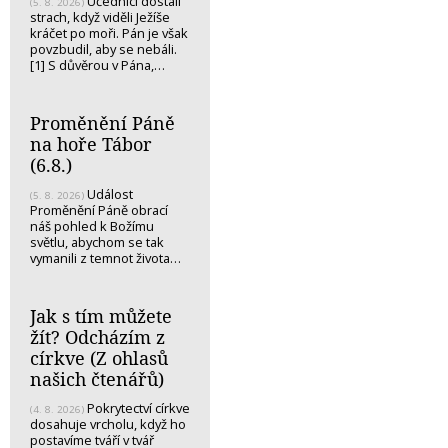
Učedníci dostali
(5. 8. 2026)
strach, když viděli Ježíše
kráčet po moři. Pán je však
povzbudil, aby se nebáli.
[1] S důvěrou v Pána,…
Proměnění Páně
na hoře Tábor
(6.8.)
Událost
(5. 8. 2026)
Proměnění Páně obrací
náš pohled k Božímu
světlu, abychom se tak
vymanili z temnot života…
Jak s tím můžete
žít? Odcházím z
církve (Z ohlasů
našich čtenářů)
Pokrytectví církve
(4. 8. 2026)
dosahuje vrcholu, když ho
postavíme tváří v tvář