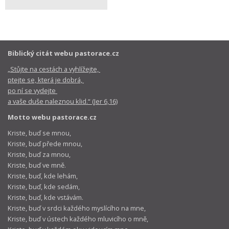
Biblický citát webu pastorace.cz
„Stůjte na cestách a vyhlížejte,
ptejte se, která je dobrá,
po ní se vydejte
a vaše duše naleznou klid.“ (Jer 6,16)
Motto webu pastorace.cz
Kriste, buď se mnou,
Kriste, buď přede mnou,
Kriste, buď za mnou,
Kriste, buď ve mně.
Kriste, buď, kde lehám,
Kriste, buď, kde sedám,
Kriste, buď, kde vstávám.
Kriste, buď v srdci každého myslícího na mne,
Kriste, buď v ústech každého mluvicího o mně,