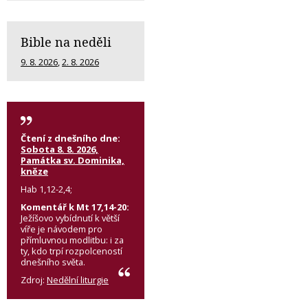
Bible na neděli
9. 8. 2026
,
2. 8. 2026
Čtení z dnešního dne:
Sobota 8. 8. 2026,
Památka sv. Dominika,
kněze
Hab 1,12-2,4;
Komentář k Mt 17,14-20:
Ježíšovo vybídnutí k větší
víře je návodem pro
přímluvnou modlitbu: i za
ty, kdo trpí rozpolceností
dnešního světa.
Zdroj:
Nedělní liturgie