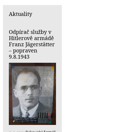
Aktuality
Odpírač služby v
Hitlerově armádě
Franz Jägerstätter
– popraven
9.8.1943
Rakouský farmář