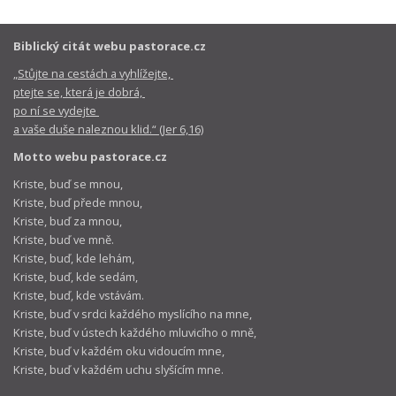
Biblický citát webu pastorace.cz
„Stůjte na cestách a vyhlížejte,
ptejte se, která je dobrá,
po ní se vydejte
a vaše duše naleznou klid.“ (Jer 6,16)
Motto webu pastorace.cz
Kriste, buď se mnou,
Kriste, buď přede mnou,
Kriste, buď za mnou,
Kriste, buď ve mně.
Kriste, buď, kde lehám,
Kriste, buď, kde sedám,
Kriste, buď, kde vstávám.
Kriste, buď v srdci každého myslícího na mne,
Kriste, buď v ústech každého mluvicího o mně,
Kriste, buď v každém oku vidoucím mne,
Kriste, buď v každém uchu slyšícím mne.