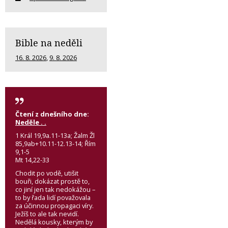
Bible na neděli
16. 8. 2026
,
9. 8. 2026
Čtení z dnešního dne:
Neděle . .
1 Král 19,9a.11-13a; Žalm Žl
85,9ab+10.11-12.13-14; Řím
9,1-5
Mt 14,22-33
Chodit po vodě, utišit
bouři, dokázat prostě to,
co jiní jen tak nedokážou –
to by řada lidí považovala
za účinnou propagaci víry.
Ježíš to ale tak nevidí.
Nedělá kousky, kterým by