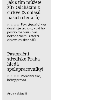
Jak s tím můžete
žít? Odcházím z
církve (Z ohlasů
našich čtenářů)
Pokrytectví církve
(4. 8. 2026)
dosahuje vrcholu, když ho
postavíme tváří v tvář
nekonečnému řetězci
církevních skandálů.
Pastorační
středisko Praha
hledá
spolupracovníky!
Pořádání akcí,
(3. 8. 2026)
běžný provoz.
Archiv aktualit