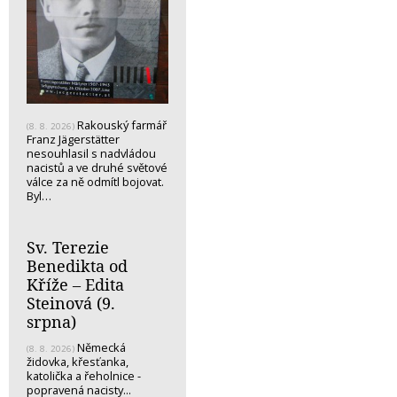
Rakouský farmář
(8. 8. 2026)
Franz Jägerstätter
nesouhlasil s nadvládou
nacistů a ve druhé světové
válce za ně odmítl bojovat.
Byl…
Sv. Terezie
Benedikta od
Kříže – Edita
Steinová (9.
srpna)
Německá
(8. 8. 2026)
židovka, křesťanka,
katolička a řeholnice -
popravená nacisty...