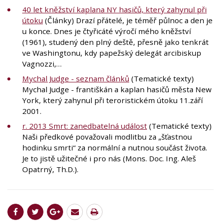
40 let kněžství kaplana NY hasičů, který zahynul při
útoku
(Články) Drazí přátelé, je téměř půlnoc a den je
u konce. Dnes je čtyřicáté výročí mého kněžství
(1961), studený den plný deště, přesně jako tenkrát
ve Washingtonu, kdy papežský delegát arcibiskup
Vagnozzi,…
Mychal Judge - seznam článků
(Tematické texty)
Mychal Judge - františkán a kaplan hasičů města New
York, který zahynul při teroristickém útoku 11.září
2001.
r. 2013 Smrt: zanedbatelná událost
(Tematické texty)
Naši předkové považovali modlitbu za „šťastnou
hodinku smrti“ za normální a nutnou součást života.
Je to jistě užitečné i pro nás (Mons. Doc. Ing. Aleš
Opatrný, Th.D.).