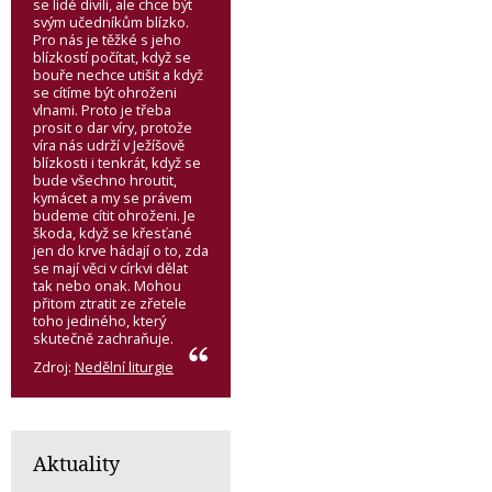
se lidé divili, ale chce být
svým učedníkům blízko.
Pro nás je těžké s jeho
blízkostí počítat, když se
bouře nechce utišit a když
se cítíme být ohroženi
vlnami. Proto je třeba
prosit o dar víry, protože
víra nás udrží v Ježíšově
blízkosti i tenkrát, když se
bude všechno hroutit,
kymácet a my se právem
budeme cítit ohroženi. Je
škoda, když se křesťané
jen do krve hádají o to, zda
se mají věci v církvi dělat
tak nebo onak. Mohou
přitom ztratit ze zřetele
toho jediného, který
skutečně zachraňuje.
Zdroj:
Nedělní liturgie
Aktuality