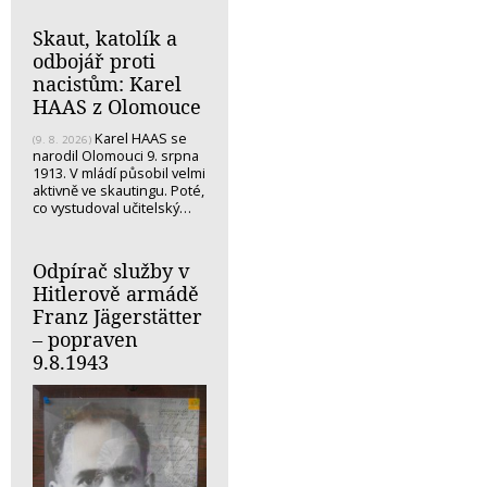
Skaut, katolík a
odbojář proti
nacistům: Karel
HAAS z Olomouce
Karel HAAS se
(9. 8. 2026)
narodil Olomouci 9. srpna
1913. V mládí působil velmi
aktivně ve skautingu. Poté,
co vystudoval učitelský…
Odpírač služby v
Hitlerově armádě
Franz Jägerstätter
– popraven
9.8.1943