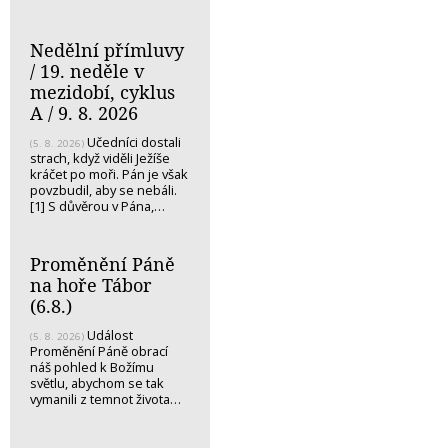
Nedělní přímluvy
/ 19. neděle v
mezidobí, cyklus
A / 9. 8. 2026
Učedníci dostali
(5. 8. 2026)
strach, když viděli Ježíše
kráčet po moři. Pán je však
povzbudil, aby se nebáli.
[1] S důvěrou v Pána,…
Proměnění Páně
na hoře Tábor
(6.8.)
Událost
(5. 8. 2026)
Proměnění Páně obrací
náš pohled k Božímu
světlu, abychom se tak
vymanili z temnot života…