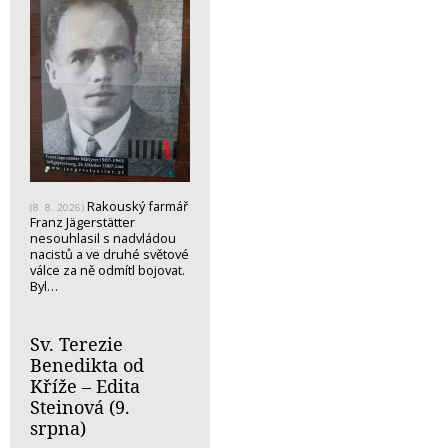
Rakouský farmář
(8. 8. 2026)
Franz Jägerstätter
nesouhlasil s nadvládou
nacistů a ve druhé světové
válce za ně odmítl bojovat.
Byl…
Sv. Terezie
Benedikta od
Kříže – Edita
Steinová (9.
srpna)