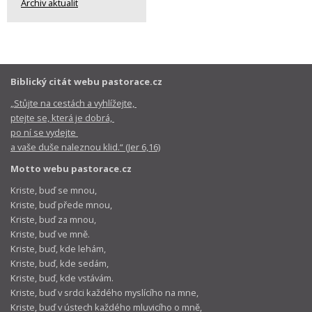
Archiv aktualit
Biblický citát webu pastorace.cz
„Stůjte na cestách a vyhlížejte,
ptejte se, která je dobrá,
po ní se vydejte
a vaše duše naleznou klid.“ (Jer 6,16)
Motto webu pastorace.cz
Kriste, buď se mnou,
Kriste, buď přede mnou,
Kriste, buď za mnou,
Kriste, buď ve mně.
Kriste, buď, kde lehám,
Kriste, buď, kde sedám,
Kriste, buď, kde vstávám.
Kriste, buď v srdci každého myslícího na mne,
Kriste, buď v ústech každého mluvicího o mně,