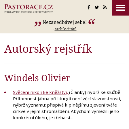
Nezanedbávej sebe!
-
archív citátů
Autorský rejstřík
Windels Olivier
Svěcení nikoli ke kněžství,
(Články) nýbrž ke službě
Přítomnost jáhna při liturgii není věcí slavnostnosti,
nýbrž významu: přispívá k plnějšímu zjevení tváře
církve v jejím shromáždění. Abychom vymezili jeho
konkrétní úlohu, je třeba si…