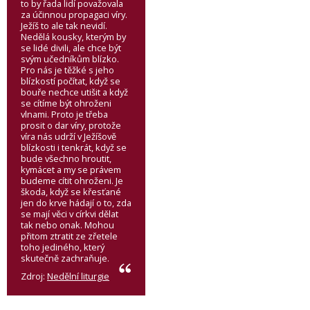
to by řada lidí považovala
za účinnou propagaci víry.
Ježíš to ale tak nevidí.
Nedělá kousky, kterým by
se lidé divili, ale chce být
svým učedníkům blízko.
Pro nás je těžké s jeho
blízkostí počítat, když se
bouře nechce utišit a když
se cítíme být ohroženi
vlnami. Proto je třeba
prosit o dar víry, protože
víra nás udrží v Ježíšově
blízkosti i tenkrát, když se
bude všechno hroutit,
kymácet a my se právem
budeme cítit ohroženi. Je
škoda, když se křesťané
jen do krve hádají o to, zda
se mají věci v církvi dělat
tak nebo onak. Mohou
přitom ztratit ze zřetele
toho jediného, který
skutečně zachraňuje.
Zdroj:
Nedělní liturgie