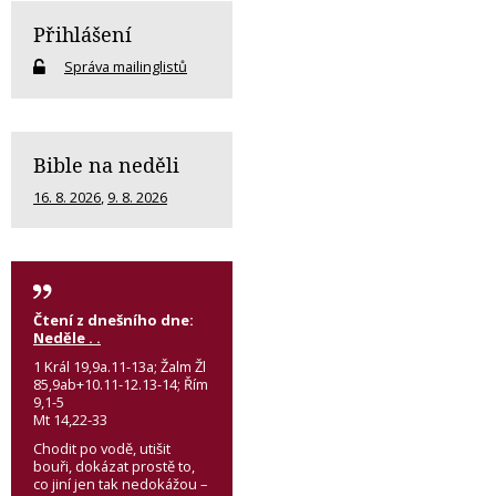
Přihlášení
Správa mailinglistů
Bible na neděli
16. 8. 2026
,
9. 8. 2026
Čtení z dnešního dne:
Neděle . .
1 Král 19,9a.11-13a; Žalm Žl
85,9ab+10.11-12.13-14; Řím
9,1-5
Mt 14,22-33
Chodit po vodě, utišit
bouři, dokázat prostě to,
co jiní jen tak nedokážou –