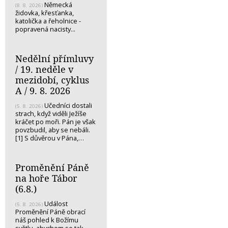
Německá
(8. 8. 2026)
židovka, křesťanka,
katolička a řeholnice -
popravená nacisty...
Nedělní přímluvy
/ 19. neděle v
mezidobí, cyklus
A / 9. 8. 2026
Učedníci dostali
(5. 8. 2026)
strach, když viděli Ježíše
kráčet po moři. Pán je však
povzbudil, aby se nebáli.
[1] S důvěrou v Pána,…
Proměnění Páně
na hoře Tábor
(6.8.)
Událost
(5. 8. 2026)
Proměnění Páně obrací
náš pohled k Božímu
světlu, abychom se tak