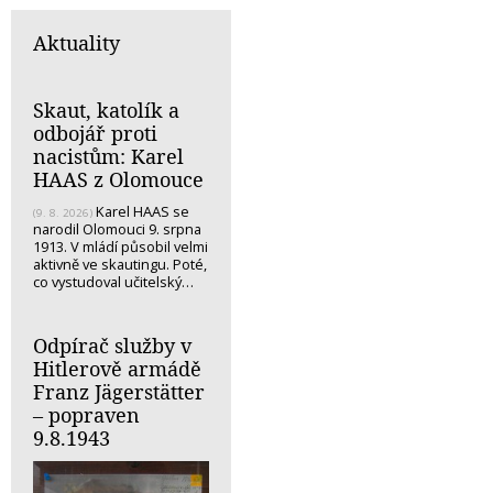
Aktuality
Skaut, katolík a
odbojář proti
nacistům: Karel
HAAS z Olomouce
Karel HAAS se
(9. 8. 2026)
narodil Olomouci 9. srpna
1913. V mládí působil velmi
aktivně ve skautingu. Poté,
co vystudoval učitelský…
Odpírač služby v
Hitlerově armádě
Franz Jägerstätter
– popraven
9.8.1943