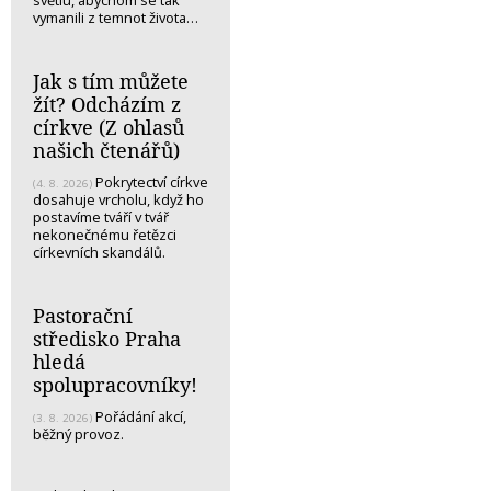
vymanili z temnot života…
Jak s tím můžete
žít? Odcházím z
církve (Z ohlasů
našich čtenářů)
Pokrytectví církve
(4. 8. 2026)
dosahuje vrcholu, když ho
postavíme tváří v tvář
nekonečnému řetězci
církevních skandálů.
Pastorační
středisko Praha
hledá
spolupracovníky!
Pořádání akcí,
(3. 8. 2026)
běžný provoz.