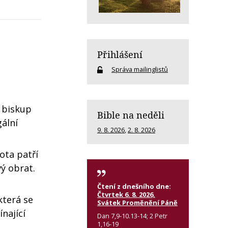
Přihlášení
Správa mailinglistů
 biskup
Bible na neděli
gální
9. 8. 2026
,
2. 8. 2026
ota patří
ý obrat.
Čtení z dnešního dne:
Čtvrtek 6. 8. 2026,
která se
Svátek Proměnění Páně
nající
Dan 7,9-10.13-14; 2 Petr
1,16-19