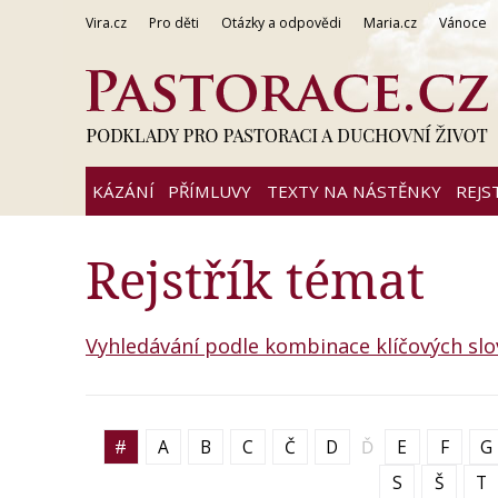
Vira.cz
Pro děti
Otázky a odpovědi
Maria.cz
Vánoce
KÁZÁNÍ
PŘÍMLUVY
TEXTY NA NÁSTĚNKY
REJS
Rejstřík témat
Vyhledávání podle kombinace klíčových slo
#
A
B
C
Č
D
Ď
E
F
G
S
Š
T