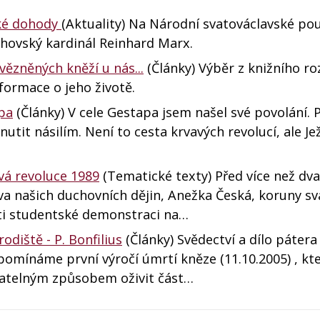
ské dohody
(Aktuality) Na Národní svatováclavské pout
ichovský kardinál Reinhard Marx.
vězněných kněží u nás...
(Články) Výběr z knižního r
formace o jeho životě.
apa
(Články) V cele Gestapa jsem našel své povolání. 
ynutit násilím. Není to cesta krvavých revolucí, ale Je
vá revoluce 1989
(Tematické texty) Před více než dvac
va našich duchovních dějin, Anežka Česká, koruny sv
roti studentské demonstraci na…
odiště - P. Bonfilius
(Články) Svědectví a dílo pátera 
omínáme první výročí úmrtí kněze (11.10.2005) , kt
vatelným způsobem oživit část…