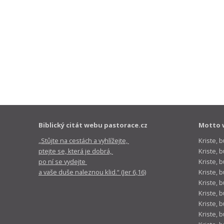
Biblický citát webu pastorace.cz
Motto 
„Stůjte na cestách a vyhlížejte,
Kriste, 
ptejte se, která je dobrá,
Kriste,
po ní se vydejte
Kriste, 
a vaše duše naleznou klid.“ (Jer 6,16)
Kriste, 
Kriste, 
Kriste, 
Kriste, 
Kriste, 