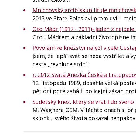
Mnichovský arcibiskup lituje mnichov
2013 ve Staré Boleslavi promluvil i mn
Oto Mádr (1917 - 2011)- jeden z nejdéle 
Otou Mádrem a základní životopisné in
Povolání ke kněžství nalezl v cele Gest
jsem, že lepší svět se nedá vystřílet a v
cesta „revoluce srdcí“.
r. 2012 Svatá Anežka Česká a Listopado
12. listopadu 1989, dosáhla velká posta
pět dní poté zahájil policejní zásah p
Sudetský kněz, který se vrátil do svého r
M. Wagnera OSM. V těchto dnech si přip
sklonku svého života dokázal neopako