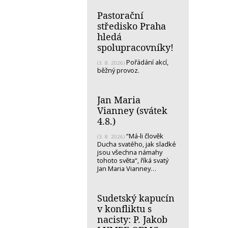
Pastorační
středisko Praha
hledá
spolupracovníky!
Pořádání akcí,
(3. 8. 2026)
běžný provoz.
Jan Maria
Vianney (svátek
4.8.)
“Má-li člověk
(3. 8. 2026)
Ducha svatého, jak sladké
jsou všechna námahy
tohoto světa“, říká svatý
Jan Maria Vianney…
Sudetský kapucín
v konfliktu s
nacisty: P. Jakob