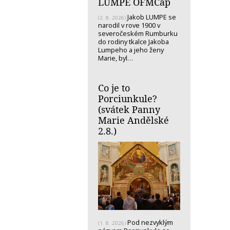
LUMPE OFMCap
Jakob LUMPE se
(2. 8. 2026)
narodil v rove 1900 v
severočeském Rumburku
do rodiny tkalce Jakoba
Lumpeho a jeho ženy
Marie, byl…
Co je to
Porciunkule?
(svátek Panny
Marie Andělské
2.8.)
Pod nezvyklým
(1. 8. 2026)