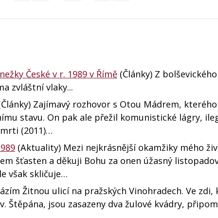
ežky České v r. 1989 v Římě
(Články) Z bolševického
a zvláštní vlaky...
(Články) Zajímavý rozhovor s Otou Mádrem, kterého
ímu stavu. On pak ale přežil komunistické lágry, ile
smrti (2011)…
1989
(Aktuality) Mezi nejkrásnější okamžiky mého živ
sem šťasten a děkuji Bohu za onen úžasný listopadov
e však skličuje…
zím Žitnou ulicí na pražských Vinohradech. Ve zdi, 
sv. Štěpána, jsou zasazeny dva žulové kvádry, připomí