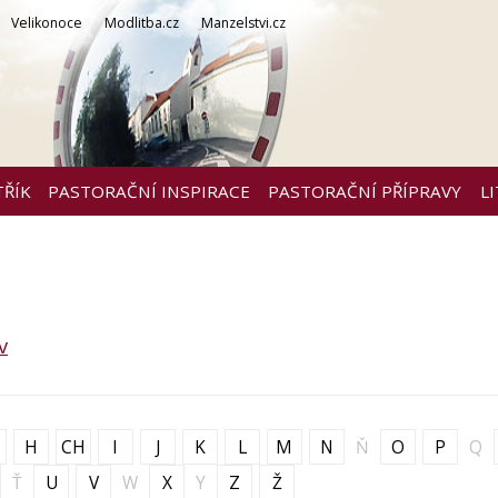
Velikonoce
Modlitba.cz
Manzelstvi.cz
TŘÍK
PASTORAČNÍ INSPIRACE
PASTORAČNÍ PŘÍPRAVY
L
v
H
CH
I
J
K
L
M
N
Ň
O
P
Q
Ť
U
V
W
X
Y
Z
Ž