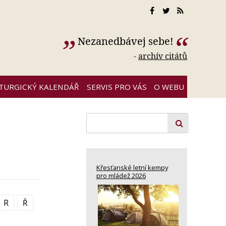
Nezanedbávej sebe!
-
archív citátů
ITURGICKÝ KALENDÁŘ
SERVIS PRO VÁS
O WEBU
Křesťanské letní kempy
pro mládež 2026
R
Ř