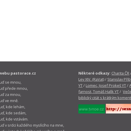
webu pastorace.cz
Některé odkazy:
Charita ČR
Lev XIV. (RaVat)
/
Stanislav Přib
buď se mnou,
YT
/
Lomec, Josef Prokeš YT
/
 buď přede mnou,
farnost, Tomáš Halík YT
/
Veče
buď za mnou,
biblický citát s krátkým komen
buď ve mně.
buď, kde lehám,
buď, kde sedám,
buď, kde vstávám.
buď v srdci každého myslícího na mne,