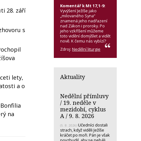
Komentář k Mt 17,1-9:
i 28. září
Vyvýšení Ježíše jako
„milovaného Syna“
znamená jeho nadřazení
nad Zákon i proroky. Po
ozhovoru s
jeho vzkříšení můžeme
toto vidění domýšlet a vidět
nově. K čemu nás vybízí?
Pochopil
Zdroj:
Nedělní liturgie
žíšova
Aktuality
eti lety,
atosti a o
Nedělní přímluvy
/ 19. neděle v
Bonfilia
mezidobí, cyklus
erý na
A / 9. 8. 2026
Učedníci dostali
(5. 8. 2026)
strach, když viděli Ježíše
kráčet po moři. Pán je však
povzbudil, aby se nebáli.