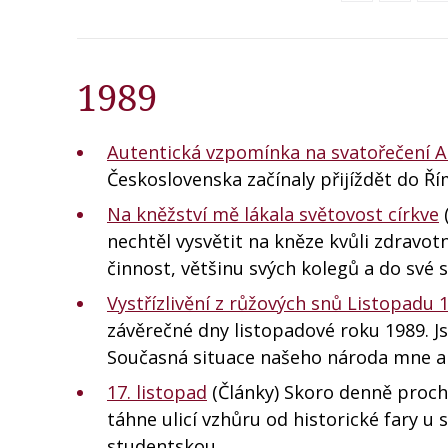
1989
Autentická vzpomínka na svatořečení An
Československa začínaly přijíždět do Řím
Na kněžství mě lákala světovost církve
nechtěl vysvětit na kněze kvůli zdravotn
činnost, většinu svých kolegů a do své 
Vystřízlivění z růžových snů Listopadu 
závěrečné dny listopadové roku 1989. J
Současná situace našeho národa mne al
17. listopad
(Články) Skoro denně prochá
táhne ulicí vzhůru od historické fary u 
studentskou…