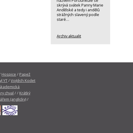
názvem Porciunkule se
skrývá svátek Panny Marie
Andělské a tedy i andělů
strážných slavený podle
staré…
Archiv aktualit
/
Hospice
/
Papež
yl YT
/
Vojtěch Kodet
Akademická
ry chval
/ /
Krátký
tářem (anglicky)
/