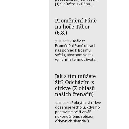
[1] S důvěrou v Pána,…
Proměnění Páně
na hoře Tábor
(6.8.)
Událost
(5. 8. 2026)
Proměnění Páně obrací
náš pohled k Božímu
světlu, abychom se tak
vymanili z temnot života…
Jak s tím můžete
žít? Odcházím z
církve (Z ohlasů
našich čtenářů)
Pokrytectví církve
(4. 8. 2026)
dosahuje vrcholu, když ho
postavíme tváří v tvář
nekonečnému řetězci
církevních skandálů.