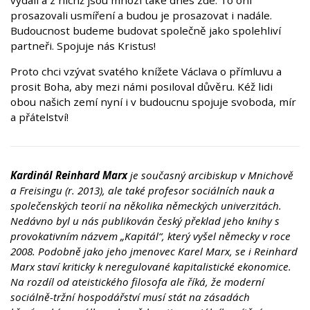
vydali a z nichž jsou mnozí také dnes zde. To oni
prosazovali usmíření a budou je prosazovat i nadále.
Budoucnost budeme budovat společně jako spolehliví
partneři. Spojuje nás Kristus!
Proto chci vzývat svatého knížete Václava o přímluvu a
prosit Boha, aby mezi námi posiloval důvěru. Kéž lidi
obou našich zemí nyní i v budoucnu spojuje svoboda, mír
a přátelství!
Kardinál Reinhard Marx
je současný arcibiskup v Mnichově
a Freisingu (r. 2013), ale také profesor sociálních nauk a
společenských teorií na několika německých univerzitách.
Nedávno byl u nás publikován český překlad jeho knihy s
provokativním názvem „Kapitál“, který vyšel německy v roce
2008. Podobně jako jeho jmenovec Karel Marx, se i Reinhard
Marx staví kriticky k neregulované kapitalistické ekonomice.
Na rozdíl od ateistického filosofa ale říká, že moderní
sociálně-tržní hospodářství musí stát na zásadách