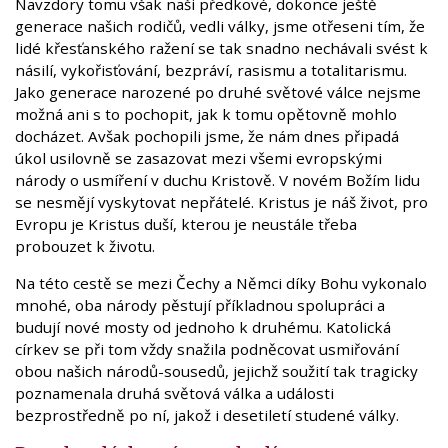
Navzdory tomu však naši předkové, dokonce ještě
generace našich rodičů, vedli války, jsme otřeseni tím, že
lidé křesťanského ražení se tak snadno nechávali svést k
násilí, vykořisťování, bezpráví, rasismu a totalitarismu.
Jako generace narozené po druhé světové válce nejsme
možná ani s to pochopit, jak k tomu opětovně mohlo
docházet. Avšak pochopili jsme, že nám dnes připadá
úkol usilovně se zasazovat mezi všemi evropskými
národy o usmíření v duchu Kristově. V novém Božím lidu
se nesmějí vyskytovat nepřátelé. Kristus je náš život, pro
Evropu je Kristus duší, kterou je neustále třeba
probouzet k životu.
Na této cestě se mezi Čechy a Němci díky Bohu vykonalo
mnohé, oba národy pěstují příkladnou spolupráci a
budují nové mosty od jednoho k druhému. Katolická
církev se při tom vždy snažila podněcovat usmiřování
obou našich národů-sousedů, jejichž soužití tak tragicky
poznamenala druhá světová válka a události
bezprostředně po ní, jakož i desetiletí studené války.