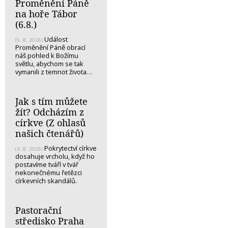
Proměnění Páně
na hoře Tábor
(6.8.)
Událost
(5. 8. 2026)
Proměnění Páně obrací
náš pohled k Božímu
světlu, abychom se tak
vymanili z temnot života…
Jak s tím můžete
žít? Odcházím z
církve (Z ohlasů
našich čtenářů)
Pokrytectví církve
(4. 8. 2026)
dosahuje vrcholu, když ho
postavíme tváří v tvář
nekonečnému řetězci
církevních skandálů.
Pastorační
středisko Praha