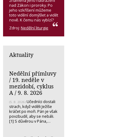
znamená jeho nadřazení
nad Zákon i proroky. Po
jeho vzkříšení můžeme
toto vidění domýšlet a vidět
nově. K čemu nás vybízí?
Zdroj:
Nedělní liturgie
Aktuality
Nedělní přímluvy
/ 19. neděle v
mezidobí, cyklus
A / 9. 8. 2026
Učedníci dostali
(5. 8. 2026)
strach, když viděli Ježíše
kráčet po moři. Pán je však
povzbudil, aby se nebáli.
[1] S důvěrou v Pána,…