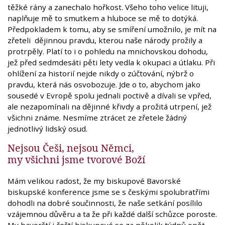
těžké rány a zanechalo hořkost. Všeho toho velice lituji,
naplňuje mě to smutkem a hluboce se mě to dotýká.
Předpokladem k tomu, aby se smíření umožnilo, je mít na
zřeteli dějinnou pravdu, kterou naše národy prožily a
protrpěly. Platí to i o pohledu na mnichovskou dohodu,
jež před sedmdesáti pěti lety vedla k okupaci a útlaku. Při
ohlížení za historií nejde nikdy o zúčtování, nýbrž o
pravdu, která nás osvobozuje. Jde o to, abychom jako
sousedé v Evropě spolu jednali poctivě a dívali se vpřed,
ale nezapomínali na dějinné křivdy a prožitá utrpení, jež
všichni známe. Nesmíme ztrácet ze zřetele žádný
jednotlivý lidský osud.
Nejsou Češi, nejsou Němci,
my všichni jsme tvorové Boží
Mám velikou radost, že my biskupové Bavorské
biskupské konference jsme se s českými spolubratřími
dohodli na dobré součinnosti, že naše setkání posílilo
vzájemnou důvěru a ta že při každé další schůzce poroste.
My bavorští i čeští biskupové se za několik týdnů opět