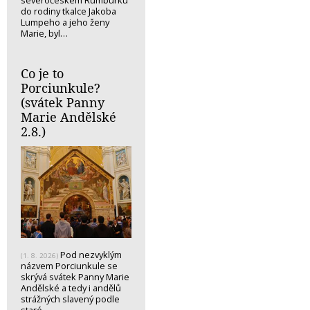
do rodiny tkalce Jakoba
Lumpeho a jeho ženy
Marie, byl…
Co je to
Porciunkule?
(svátek Panny
Marie Andělské
2.8.)
Pod nezvyklým
(1. 8. 2026)
názvem Porciunkule se
skrývá svátek Panny Marie
Andělské a tedy i andělů
strážných slavený podle