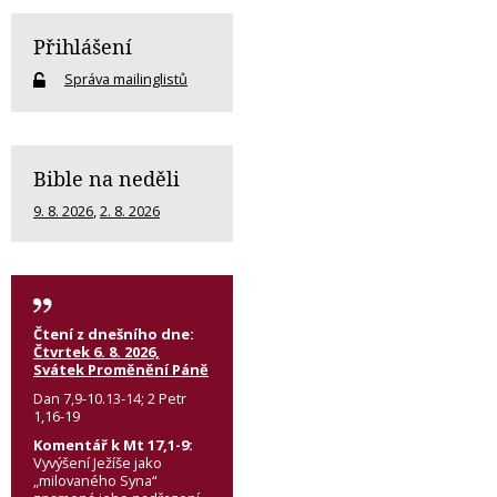
Přihlášení
Správa mailinglistů
Bible na neděli
9. 8. 2026
,
2. 8. 2026
Čtení z dnešního dne:
Čtvrtek 6. 8. 2026,
Svátek Proměnění Páně
Dan 7,9-10.13-14; 2 Petr
1,16-19
Komentář k Mt 17,1-9:
Vyvýšení Ježíše jako
„milovaného Syna“