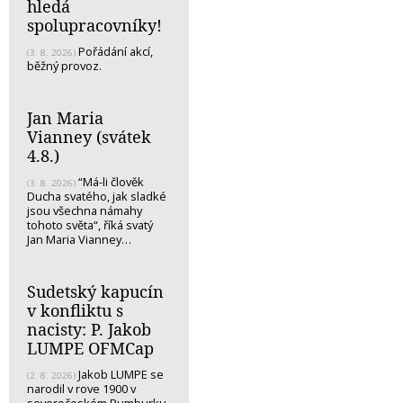
hledá
spolupracovníky!
Pořádání akcí,
(3. 8. 2026)
běžný provoz.
Jan Maria
Vianney (svátek
4.8.)
“Má-li člověk
(3. 8. 2026)
Ducha svatého, jak sladké
jsou všechna námahy
tohoto světa“, říká svatý
Jan Maria Vianney…
Sudetský kapucín
v konfliktu s
nacisty: P. Jakob
LUMPE OFMCap
Jakob LUMPE se
(2. 8. 2026)
narodil v rove 1900 v
severočeském Rumburku