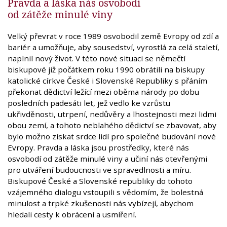
Pravda a láska nás osvobodí
od zátěže minulé viny
Velký převrat v roce 1989 osvobodil země Evropy od zdí a
bariér a umožňuje, aby sousedství, vyrostlá za celá staletí,
naplnil nový život. V této nové situaci se němečtí
biskupové již počátkem roku 1990 obrátili na biskupy
katolické církve České i Slovenské Republiky s přáním
překonat dědictví ležící mezi oběma národy po dobu
posledních padesáti let, jež vedlo ke vzrůstu
ukřivděnosti, utrpení, nedůvěry a lhostejnosti mezi lidmi
obou zemí, a tohoto neblahého dědictví se zbavovat, aby
bylo možno získat srdce lidí pro společné budování nové
Evropy. Pravda a láska jsou prostředky, které nás
osvobodí od zátěže minulé viny a učiní nás otevřenými
pro utváření budoucnosti ve spravedlnosti a míru.
Biskupové České a Slovenské republiky do tohoto
vzájemného dialogu vstoupili s vědomím, že bolestná
minulost a trpké zkušenosti nás vybízejí, abychom
hledali cesty k obrácení a usmíření.