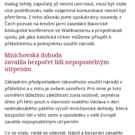
Dialog tehdy započatý již nesmí ustrnout, musí být stále
více podněcován; naše vzájemná komunikace nesmí být
přetržena. Z toho důvodu jsme spolubratry sousedy z
Čech pozvali na letošní jarní zasedání Bavorské
biskupské konference ve Waldsassenu a projednávali
spolu, jak jako katolická církev můžeme přispět k
přátelskému a pokojnému soužití národů.
Mnichovská dohoda
zavalila bezpočet lidí nepopsatelným
utrpením
Základním předpokladem takovéhoto soužití národů v
přátelství a v míru je ovšem usmíření. Pro mne je toto
usmíření důležitou záležitostí zcela osobně, zejména
dnes při této pouti o slavnosti svatého Václava v den
sedmdesátého pátého výročí mnichovské dohody, která
bezpočet lidí v této zemi a vposledku v celé Evropě
zavalila nepopsatelným utrpením.
Co se stalo, nedá se odestát. Násilí a bezpráví zasadilo