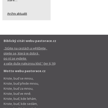
staré…
Archiv aktualit
Biblický citát webu pastorace.cz
„Stůjte na cestách a vyhlížejte,
ptejte se, která je dobrá,
po ní se vydejte
a vaše duše naleznou klid.“ (Jer 6,16)
Motto webu pastorace.cz
Kriste, buď se mnou,
Kriste, buď přede mnou,
Kriste, buď za mnou,
Kriste, buď ve mně.
Kriste, buď, kde lehám,
Kriste, buď, kde sedám,