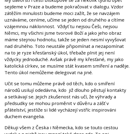
sejdeme v Praze a budeme pokračovat v dialogu. Vzdor
zátěžím minulosti budeme moci zažít, že se navzájem
uznáváme, ceníme, učíme se jeden od druhého a cítíme
vzájemnou náklonnost. Vždyť tu nejsou Češi, nejsou
Němci, my všichni jsme tvorové Boží a jako jeho obraz
máme stejnou hodnotu, takže se jeden nesmí vyvyšovat
nad druhého. Toto neustále připomínat a nezapomínat
na to je ryze křesťanský úkol, třebaže plnit jej není
vždycky jednoduché. Avšak právě my křesťané, my jako
katolická církev, se musíme stát kvasem smíření a naděje.
Tento úkol nemůžeme delegovat na jiné.
Učit se tomu můžeme právě od těch, kdo o smíření
národů usilují odedávna, kdo již dlouho pěstují kontakty
a setkávají se. Jejich zkušenost nás učí, že výhrady a
předsudky se mohou proměnit v důvěru a zášť v
přátelství, jestliže si lidé vycházejí vstříc inspirováni
duchem evangelia.
Děkuji všem z Česka i Německa, kdo se touto cestou