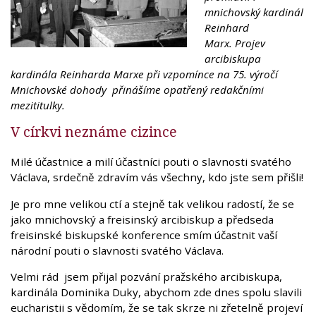
mnichovský kardinál
Reinhard
Marx. Projev
arcibiskupa
kardinála Reinharda Marxe při vzpomínce na 75. výročí
Mnichovské dohody přinášíme opatřený redakčními
mezititulky.
V církvi neznáme cizince
Milé účastnice a milí účastníci pouti o slavnosti svatého
Václava, srdečně zdravím vás všechny, kdo jste sem přišli!
Je pro mne velikou ctí a stejně tak velikou radostí, že se
jako mnichovský a freisinský arcibiskup a předseda
freisinské biskupské konference smím účastnit vaší
národní pouti o slavnosti svatého Václava.
Velmi rád jsem přijal pozvání pražského arcibiskupa,
kardinála Dominika Duky, abychom zde dnes spolu slavili
eucharistii s vědomím, že se tak skrze ni zřetelně projeví