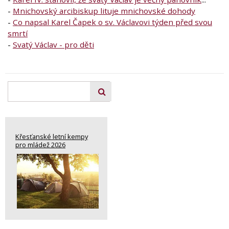
-
Mnichovský arcibiskup lituje mnichovské dohody
-
Co napsal Karel Čapek o sv. Václavovi týden před svou
smrtí
-
Svatý Václav - pro děti
Křesťanské letní kempy
pro mládež 2026