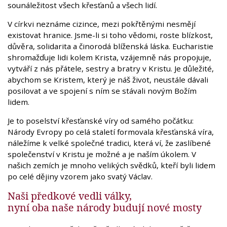
sounáležitost všech křesťanů a všech lidí.
V církvi neznáme cizince, mezi pokřtěnými nesmějí
existovat hranice. Jsme-li si toho vědomi, roste blízkost,
důvěra, solidarita a činorodá blíženská láska. Eucharistie
shromažďuje lidi kolem Krista, vzájemně nás propojuje,
vytváří z nás přátele, sestry a bratry v Kristu. Je důležité,
abychom se Kristem, který je náš život, neustále dávali
posilovat a ve spojení s ním se stávali novým Božím
lidem.
Je to poselství křesťanské víry od samého počátku:
Národy Evropy po celá staletí formovala křesťanská víra,
náležíme k velké společné tradici, která ví, že zaslíbené
společenství v Kristu je možné a je naším úkolem. V
našich zemích je mnoho velikých svědků, kteří byli lidem
po celé dějiny vzorem jako svatý Václav.
Naši předkové vedli války,
nyní oba naše národy budují nové mosty