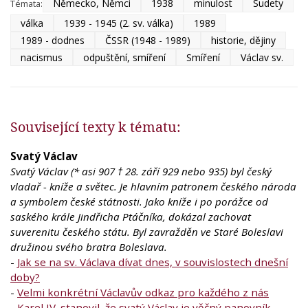
Německo, Němci
1938
minulost
Sudety
Témata:
válka
1939 - 1945 (2. sv. válka)
1989
1989 - dodnes
ČSSR (1948 - 1989)
historie, dějiny
nacismus
odpuštění, smíření
Smíření
Václav sv.
Související texty k tématu:
Svatý Václav
Svatý Václav (* asi 907 † 28. září 929 nebo 935) byl český
vladař - kníže a světec. Je hlavním patronem českého národa
a symbolem české státnosti. Jako kníže i po porážce od
saského krále Jindřicha Ptáčníka, dokázal zachovat
suverenitu českého státu. Byl zavražděn ve Staré Boleslavi
družinou svého bratra Boleslava.
-
Jak se na sv. Václava dívat dnes, v souvislostech dnešní
doby?
-
Velmi konkrétní Václavův odkaz pro každého z nás
-
Karel IV. stanovil, že svatý Václav je věčný panovník
...