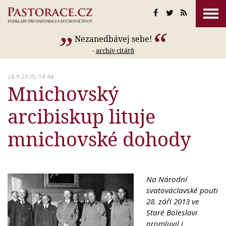
Nezanedbávej sebe!
-
archív citátů
28.9.2025, 14:44
Mnichovský
arcibiskup lituje
mnichovské dohody
Na Národní
svatováclavské pouti
28. září 2013 ve
Staré Boleslavi
promluvil i