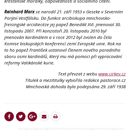
křesťanské morálky, odpovědnosti a sociálního cítění.
Reinhard Marx
se narodil 21. září 1953 v Geseke v Severním
Porýní-Vestfálsku. Do funkce arcibiskupa mnichovsko-
freisingské arcidiecéze jej papež Benedikt XVI. jmenoval 30.
listopadu 2007. Při konzistoři 20. listopadu 2010 byl
jmenován kardinálem a v roce 2012 byl zvolen do čela
Komise biskupských konferencí zemí Evropské unie. Rok na
to ho papež František ustanovil členem nového poradního
sboru osmi kardinálů, který mu má pomoci při vypracování
reformy Vatikánské kurie.
Text převzat z webu
www.cirkev.cz
Titulek a mezititulky vytvořila redakce pastorace.cz
Mnichovská dohoda byla podepsána 29. září 1938