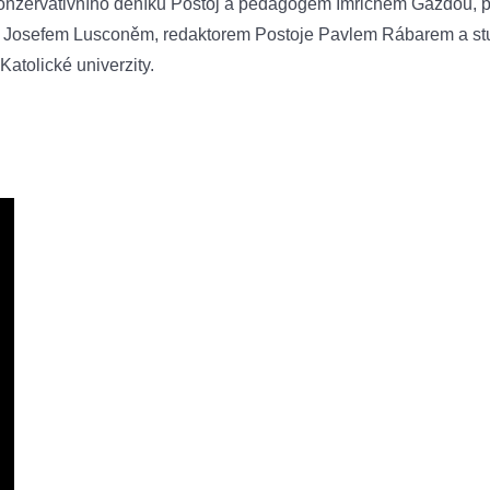
onzervativního deníku Postoj a pedagogem Imrichem Gazdou,
 Josefem Lusconěm, redaktorem Postoje Pavlem Rábarem a st
 Katolické univerzity.