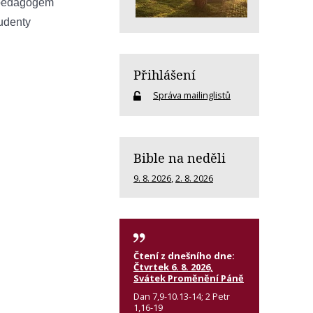
 pedagogem
udenty
Přihlášení
Správa mailinglistů
Bible na neděli
9. 8. 2026
,
2. 8. 2026
Čtení z dnešního dne:
Čtvrtek 6. 8. 2026,
Svátek Proměnění Páně
Dan 7,9-10.13-14; 2 Petr
1,16-19