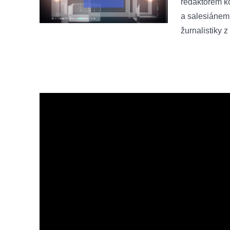
redaktorem k
a salesiánem
žurnalistiky z