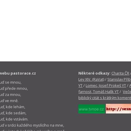
webu pastorace.cz
Některé odkazy:
Charita ČR
Lev XIV. (RaVat)
/
Stanislav Přib
buď se mnou,
YT
/
Lomec, Josef Prokeš YT
/
 buď přede mnou,
farnost, Tomáš Halík YT
/
Veče
buď za mnou,
biblický citát s krátkým komen
buď ve mně.
buď, kde lehám,
buď, kde sedám,
buď, kde vstávám.
buď v srdci každého myslícího na mne,