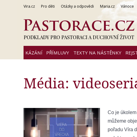
Vira.cz
Pro děti
Otázky a odpovědi
Maria.cz
Vánoce
KÁZÁNÍ
PŘÍMLUVY
TEXTY NA NÁSTĚNKY
REJS
Média: videoseri
Co je úkolem
můžeme objekt
pořadu Víra d