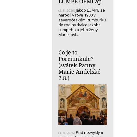
LUMPE OFMCap
Jakob LUMPE se
(2. 8. 2026)
narodil v rove 1900 v
severočeském Rumburku
do rodiny tkalce Jakoba
Lumpeho a jeho ženy
Marie, byl…
Co je to
Porciunkule?
(svátek Panny
Marie Andělské
2.8.)
Pod nezvyklým
(1. 8. 2026)