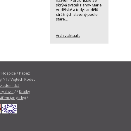
názvem Porciunkule se
skrývá svátek Panny Marie
Andělské a tedy i andělů
strážných slavený podle
staré…
Archiv aktualit
/
Hospice
/
Papež
yl YT
/
Vojtěch Kodet
Akademická
ry chval
/ /
Krátký
tářem (anglicky)
/