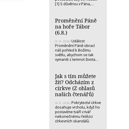
[1] S důvěrou v Pána,…
Proměnění Páně
na hoře Tábor
(6.8.)
Událost
(5. 8. 2026)
Proměnění Páně obrací
náš pohled k Božímu
světlu, abychom se tak
vymanili z temnot života…
Jak s tím můžete
žít? Odcházím z
církve (Z ohlasů
našich čtenářů)
Pokrytectví církve
(4. 8. 2026)
dosahuje vrcholu, když ho
postavíme tváří v tvář
nekonečnému řetězci
církevních skandálů.