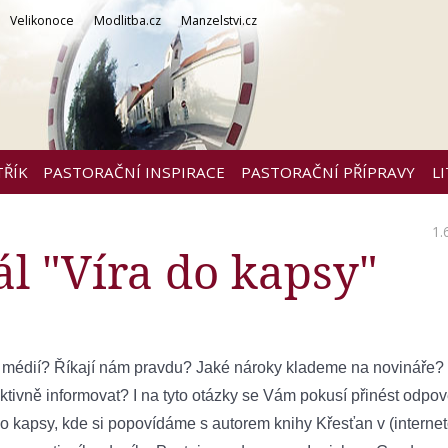
Velikonoce
Modlitba.cz
Manzelstvi.cz
TŘÍK
PASTORAČNÍ INSPIRACE
PASTORAČNÍ PŘÍPRAVY
L
1.
ál "Víra do kapsy"
 médií? Říkají nám pravdu? Jaké nároky klademe na novináře?
ivně informovat? I na tyto otázky se Vám pokusí přinést odpov
o kapsy, kde si popovídáme s autorem knihy Křesťan v (interneto