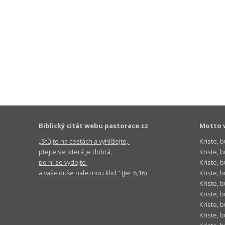
Biblický citát webu pastorace.cz
Motto 
„Stůjte na cestách a vyhlížejte,
Kriste, 
ptejte se, která je dobrá,
Kriste,
po ní se vydejte
Kriste, 
a vaše duše naleznou klid.“ (Jer 6,16)
Kriste, 
Kriste, 
Kriste, 
Kriste, 
Kriste, 