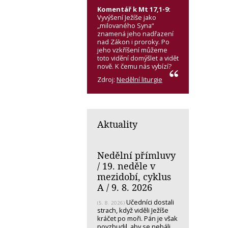
Komentář k Mt 17,1-9:
Vyvýšení Ježíše jako
„milovaného Syna“
znamená jeho nadřazení
nad Zákon i proroky. Po
jeho vzkříšení můžeme
toto vidění domýšlet a vidět
nově. K čemu nás vybízí?
Zdroj:
Nedělní liturgie
Aktuality
Nedělní přímluvy
/ 19. neděle v
mezidobí, cyklus
A / 9. 8. 2026
Učedníci dostali
(5. 8. 2026)
strach, když viděli Ježíše
kráčet po moři. Pán je však
povzbudil, aby se nebáli.