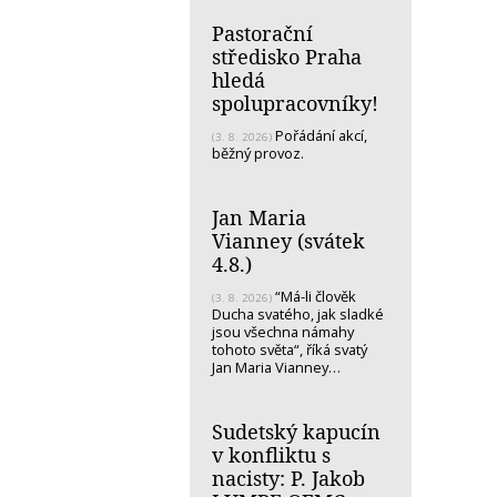
Pastorační
středisko Praha
hledá
spolupracovníky!
Pořádání akcí,
(3. 8. 2026)
běžný provoz.
Jan Maria
Vianney (svátek
4.8.)
“Má-li člověk
(3. 8. 2026)
Ducha svatého, jak sladké
jsou všechna námahy
tohoto světa“, říká svatý
Jan Maria Vianney…
Sudetský kapucín
v konfliktu s
nacisty: P. Jakob