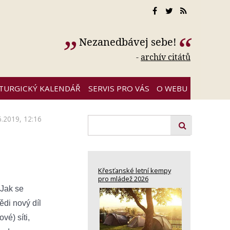
Nezanedbávej sebe!
-
archív citátů
ITURGICKÝ KALENDÁŘ
SERVIS PRO VÁS
O WEBU
6.2019, 12:16
Křesťanské letní kempy
pro mládež 2026
 Jak se
ědi nový díl
vé) síti,