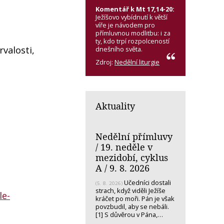
Komentář k Mt 17,14-20:
Ježíšovo vybídnutí k větší
víře je návodem pro
přímluvnou modlitbu: i za
ty, kdo trpí rozpolceností
rvalosti,
dnešního světa.
Zdroj:
Nedělní liturgie
Aktuality
Nedělní přímluvy
/ 19. neděle v
mezidobí, cyklus
A / 9. 8. 2026
Učedníci dostali
(5. 8. 2026)
strach, když viděli Ježíše
le-
kráčet po moři. Pán je však
povzbudil, aby se nebáli.
[1] S důvěrou v Pána,…