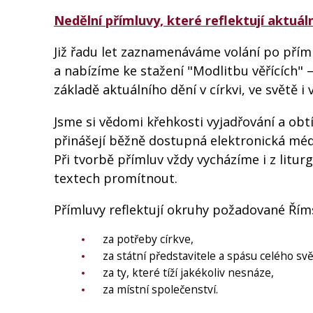
Nedělní přímluvy, které reflektují aktuáln
Již řadu let zaznamenáváme volání po příml
a nabízíme ke stažení "Modlitbu věřících" 
základě aktuálního dění v církvi, ve světě i 
Jsme si vědomi křehkosti vyjadřování a obtí
přinášejí běžně dostupná elektronická média
Při tvorbě přímluv vždy vycházíme i z litur
textech promítnout.
Přímluvy reflektují okruhy požadované Ří
za potřeby církve,
za státní představitele a spásu celého svě
za ty, které tíží jakékoliv nesnáze,
za místní společenství.