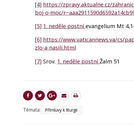
[4]
https://zpravy.aktualne.cz/zahranici
boj-o-moc/r~aaa2911590d6592a14cb9
[5]
1. neděle postní
evangelium Mt 4,1
[6]
https://www.vaticannews.va/cs/pap
zlo-a-nasili.html
[7]
Srov.
1. neděle postní
Žalm 51
Témata:
Přímluvy k liturgii