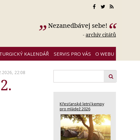
Nezanedbávej sebe!
-
archív citátů
ITURGICKÝ KALENDÁŘ
SERVIS PRO VÁS
O WEBU
2.2026, 22:08
2.
Křesťanské letní kempy
pro mládež 2026