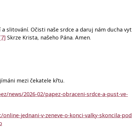
a slitování. Očisti naše srdce a daruj nám ducha vyt
[7]
Skrze Krista, našeho Pána. Amen.
ímáni mezi čekatele křtu.
pez/news/2026-02/papez-obraceni-srdce-a-pust-ve-
/online-jednani-v-zeneve-o-konci-valky-skoncila-pod
o