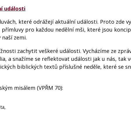
í události
uvách, které odrážejí aktuální události. Proto zde v
– přímluvy pro každou nedělní mši, které jsou konci
v naší zemi.
žnosti zachytit veškeré události. Vycházíme ze zpráv
, a snažíme se reflektovat události jak u nás, tak v
gických biblických textů příslušné neděle, které se s
mským misálem (VPŘM 70):
ta,