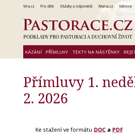
Vira.cz
Pro děti
Otázky a odpovědi
Maria.cz
Vánoce
KÁZÁNÍ
PŘÍMLUVY
TEXTY NA NÁSTĚNKY
REJS
Přímluvy 1. neděl
2. 2026
Ke stažení ve formátu
DOC
a
PDF