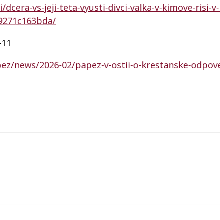
/dcera-vs-jeji-teta-vyusti-divci-valka-v-kimove-risi-v
9271c163bda/
-11
ez/news/2026-02/papez-v-ostii-o-krestanske-odpove