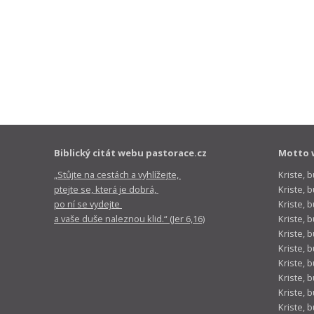
Biblický citát webu pastorace.cz
Motto 
„Stůjte na cestách a vyhlížejte,
Kriste, 
ptejte se, která je dobrá,
Kriste,
po ní se vydejte
Kriste, 
a vaše duše naleznou klid.“ (Jer 6,16)
Kriste, 
Kriste, 
Kriste, 
Kriste, 
Kriste, 
Kriste, 
Kriste, 