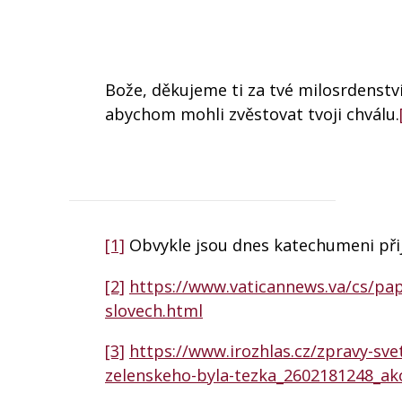
Bože, děkujeme ti za tvé milosrdenství 
abychom mohli zvěstovat tvoji chválu.
[1]
Obvykle jsou dnes katechumeni přij
[2]
https://www.vaticannews.va/cs/pa
slovech.html
[3]
https://www.irozhlas.cz/zpravy-svet
zelenskeho-byla-tezka_2602181248_ak