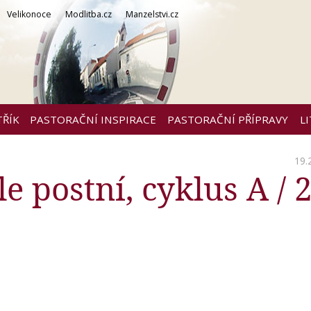
Velikonoce
Modlitba.cz
Manzelstvi.cz
TŘÍK
PASTORAČNÍ INSPIRACE
PASTORAČNÍ PŘÍPRAVY
L
19.
e postní, cyklus A / 2