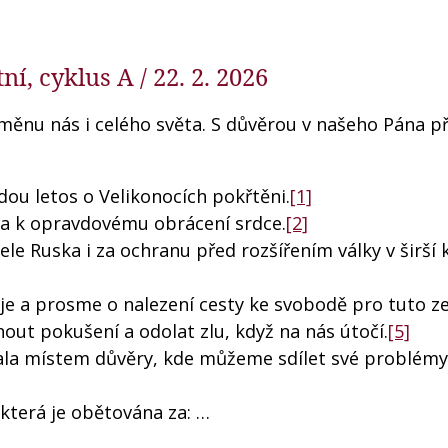
ní, cyklus A / 22. 2. 2026
měnu nás i celého světa. S důvěrou v našeho Pána 
ou letos o Velikonocích pokřtěni.
[1]
la k opravdovému obrácení srdce.
[2]
le Ruska i za ochranu před rozšířením války v širší k
je a prosme o nalezení cesty ke svobodě pro tuto z
ut pokušení a odolat zlu, když na nás útočí.
[5]
ala místem důvěry, kde můžeme sdílet své problémy
která je obětována za: …