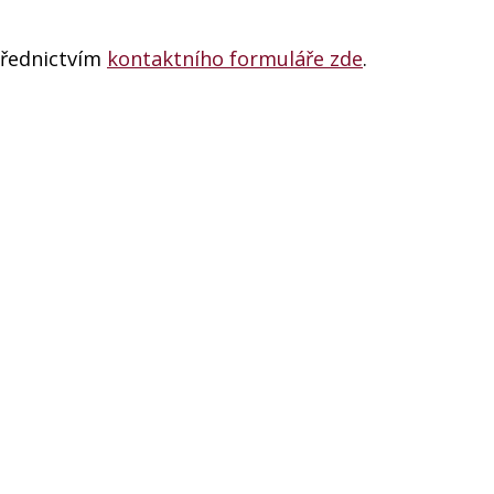
třednictvím
kontaktního formuláře zde
.