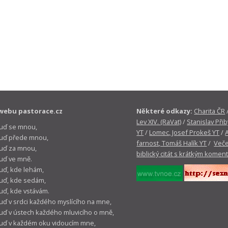
webu pastorace.cz
Některé odkazy:
Charita ČR
Lev XIV. (RaVat)
/
Stanislav Přib
buď se mnou,
YT
/
Lomec, Josef Prokeš YT
/
 buď přede mnou,
farnost, Tomáš Halík YT
/
Veče
buď za mnou,
biblický citát s krátkým komen
buď ve mně.
buď, kde lehám,
buď, kde sedám,
buď, kde vstávám.
buď v srdci každého myslícího na mne,
buď v ústech každého mluvicího o mně,
buď v každém oku vidoucím mne,