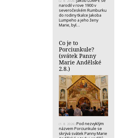
Jakob LUMPE se
(2. 8. 2026)
narodil v rove 1900 v
severočeském Rumburku
do rodiny tkalce Jakoba
Lumpeho a jeho ženy
Marie, byl…
Co je to
Porciunkule?
(svátek Panny
Marie Andělské
2.8.)
Pod nezvyklým
(1. 8. 2026)
názvem Porciunkule se
skrývá svátek Panny Marie