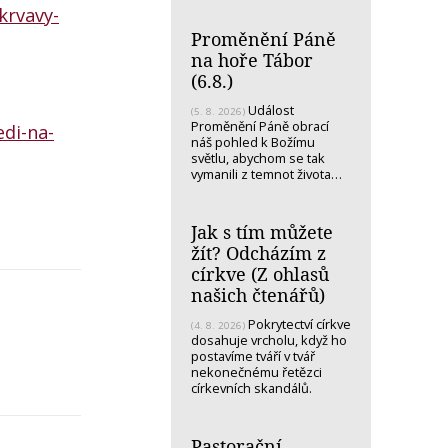
-krvavy-
Proměnění Páně
na hoře Tábor
(6.8.)
Událost
(5. 8. 2026)
Proměnění Páně obrací
di-na-
náš pohled k Božímu
světlu, abychom se tak
vymanili z temnot života…
Jak s tím můžete
žít? Odcházím z
církve (Z ohlasů
našich čtenářů)
Pokrytectví církve
(4. 8. 2026)
dosahuje vrcholu, když ho
postavíme tváří v tvář
nekonečnému řetězci
církevních skandálů.
Pastorační