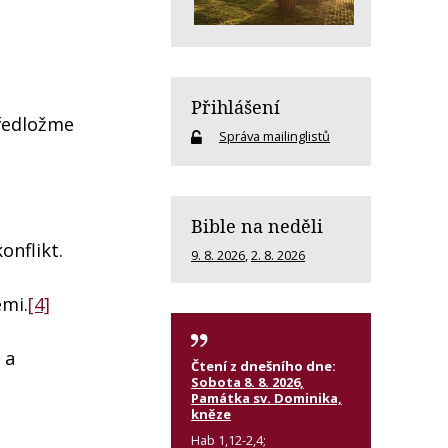
Přihlášení
předložme
Správa mailinglistů
Bible na neděli
onflikt.
9. 8. 2026
,
2. 8. 2026
emi.
[4]
 a
Čtení z dnešního dne:
Sobota 8. 8. 2026,
Památka sv. Dominika,
kněze
Hab 1,12-2,4;