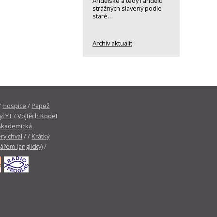
Andělské a tedy i andělů
strážných slavený podle
staré…
Archiv aktualit
/
Hospice
/
Papež
yl YT
/
Vojtěch Kodet
Akademická
ry chval
/ /
Krátký
tářem (anglicky)
/