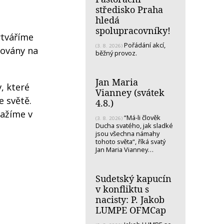
středisko Praha
hledá
spolupracovníky!
ytváříme
Pořádání akcí,
(3. 8. 2026)
povány na
běžný provoz.
Jan Maria
, které
Vianney (svátek
e světě.
4.8.)
nažíme v
“Má-li člověk
(3. 8. 2026)
Ducha svatého, jak sladké
jsou všechna námahy
tohoto světa“, říká svatý
Jan Maria Vianney…
Sudetský kapucín
v konfliktu s
nacisty: P. Jakob
LUMPE OFMCap