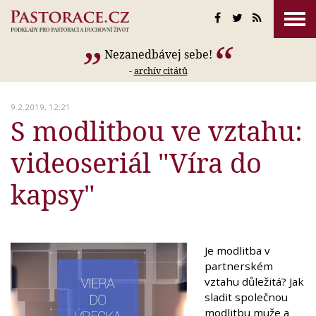
Nezanedbávej sebe!
-
archív citátů
9.2.2019, 12:21
S modlitbou ve vztahu:
videoseriál "Víra do
kapsy"
Je modlitba v
partnerském
vztahu důležitá? Jak
sladit společnou
modlitbu muže a