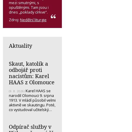
mezi smutnými, s
opuštěnými. Tam jsou i
dnes „poklady církve“.
Zdroj:
Nedělní liturgie
Aktuality
Skaut, katolík a
odbojář proti
nacistům: Karel
HAAS z Olomouce
Karel HAAS se
(9. 8. 2026)
narodil Olomouci 9. srpna
1913. V mládí působil velmi
aktivně ve skautingu. Poté,
co vystudoval učitelský…
Odpírač služby v