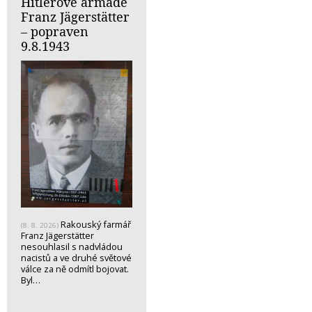
Hitlerově armádě
Franz Jägerstätter
– popraven
9.8.1943
Rakouský farmář
(8. 8. 2026)
Franz Jägerstätter
nesouhlasil s nadvládou
nacistů a ve druhé světové
válce za ně odmítl bojovat.
Byl…