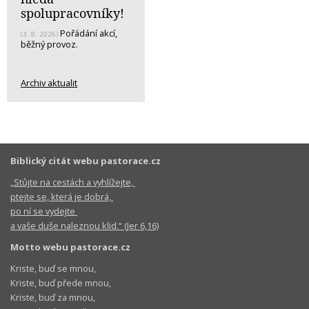
spolupracovníky!
Pořádání akcí,
(3. 8. 2026)
běžný provoz.
Archiv aktualit
Biblický citát webu pastorace.cz
„Stůjte na cestách a vyhlížejte,
ptejte se, která je dobrá,
po ní se vydejte
a vaše duše naleznou klid.“ (Jer 6,16)
Motto webu pastorace.cz
Kriste, buď se mnou,
Kriste, buď přede mnou,
Kriste, buď za mnou,