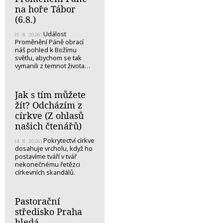
na hoře Tábor
(6.8.)
Událost
(5. 8. 2026)
Proměnění Páně obrací
náš pohled k Božímu
světlu, abychom se tak
vymanili z temnot života…
Jak s tím můžete
žít? Odcházím z
církve (Z ohlasů
našich čtenářů)
Pokrytectví církve
(4. 8. 2026)
dosahuje vrcholu, když ho
postavíme tváří v tvář
nekonečnému řetězci
církevních skandálů.
Pastorační
středisko Praha
hledá