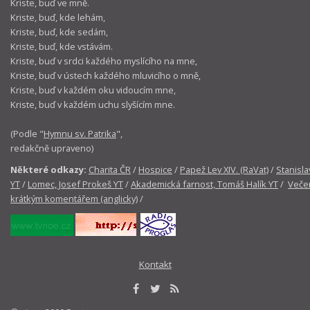
Kriste, buď ve mně.
Kriste, buď, kde lehám,
Kriste, buď, kde sedám,
Kriste, buď, kde vstávám.
Kriste, buď v srdci každého myslícího na mne,
Kriste, buď v ústech každého mluvicího o mně,
Kriste, buď v každém oku vidoucím mne,
Kriste, buď v každém uchu slyšícím mne.
(Podle "
Hymnu sv. Patrika
",
redakčně upraveno)
Některé odkazy:
Charita ČR
/
Hospice
/
Papež Lev XIV. (RaVat)
/
Stanisla
YT
/
Lomec, Josef Prokeš YT
/
Akademická farnost, Tomáš Halík YT
/
Večer
krátkým komentářem (anglicky)
/
Kontakt