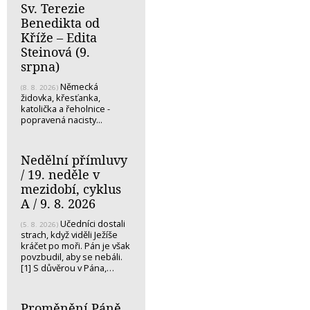
Sv. Terezie
Benedikta od
Kříže – Edita
Steinová (9.
srpna)
Německá
(8. 8. 2026)
židovka, křesťanka,
katolička a řeholnice -
popravená nacisty...
Nedělní přímluvy
/ 19. neděle v
mezidobí, cyklus
A / 9. 8. 2026
Učedníci dostali
(5. 8. 2026)
strach, když viděli Ježíše
kráčet po moři. Pán je však
povzbudil, aby se nebáli.
[1] S důvěrou v Pána,…
Proměnění Páně