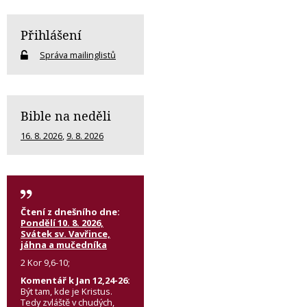
Přihlášení
Správa mailinglistů
Bible na neděli
16. 8. 2026
,
9. 8. 2026
Čtení z dnešního dne:
Pondělí 10. 8. 2026,
Svátek sv. Vavřince,
jáhna a mučedníka
2 Kor 9,6-10;
Komentář k Jan 12,24-26:
Být tam, kde je Kristus.
Tedy zvláště v chudých,