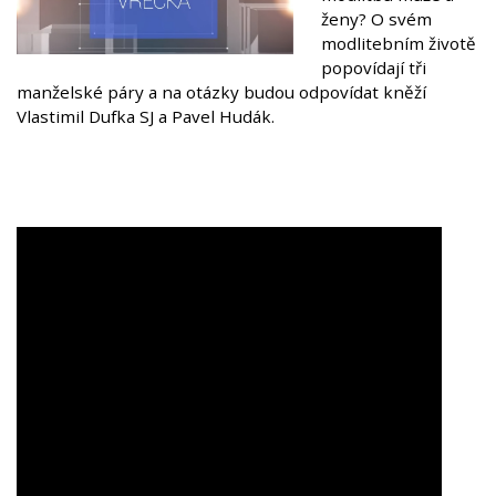
ženy? O svém
modlitebním životě
popovídají tři
manželské páry a na otázky budou odpovídat kněží
Vlastimil Dufka SJ a Pavel Hudák.