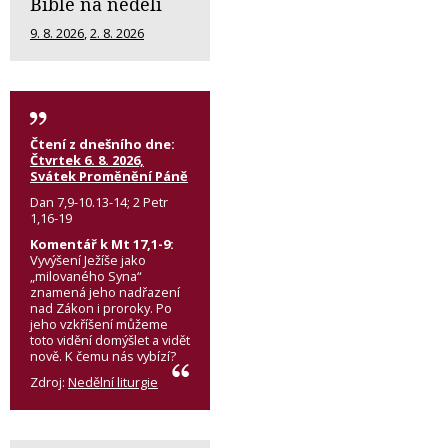
Bible na neděli
9. 8. 2026
,
2. 8. 2026
Čtení z dnešního dne:
Čtvrtek 6. 8. 2026,
Svátek Proměnění Páně
Dan 7,9-10.13-14; 2 Petr
1,16-19
Komentář k Mt 17,1-9:
Vyvýšení Ježíše jako
„milovaného Syna“
znamená jeho nadřazení
nad Zákon i proroky. Po
jeho vzkříšení můžeme
toto vidění domýšlet a vidět
nově. K čemu nás vybízí?
Zdroj:
Nedělní liturgie