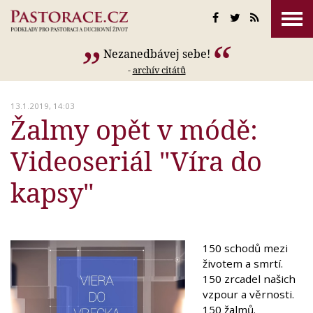
Nezanedbávej sebe!
-
archív citátů
13.1.2019, 14:03
Žalmy opět v módě:
Videoseriál "Víra do
kapsy"
150 schodů mezi
životem a smrtí.
150 zrcadel našich
vzpour a věrnosti.
150 žalmů.