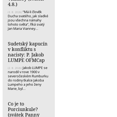
4.8.)
“Má-li člověk
(3. 8. 2026)
Ducha svatého, jak sladké
jsou všechna námahy
tohoto světa“, říká svatý
Jan Maria Vianney…
Sudetský kapucín
v konfliktu s
nacisty: P. Jakob
LUMPE OFMCap
Jakob LUMPE se
(2. 8. 2026)
narodil v rove 1900 v
severočeském Rumburku
do rodiny tkalce Jakoba
Lumpeho a jeho ženy
Marie, byl…
Co je to
Porciunkule?
(svátek Panny