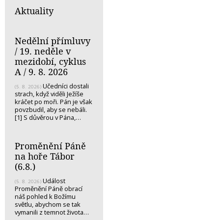
Aktuality
Nedělní přímluvy
/ 19. neděle v
mezidobí, cyklus
A / 9. 8. 2026
Učedníci dostali
(5. 8. 2026)
strach, když viděli Ježíše
kráčet po moři. Pán je však
povzbudil, aby se nebáli.
[1] S důvěrou v Pána,…
Proměnění Páně
na hoře Tábor
(6.8.)
Událost
(5. 8. 2026)
Proměnění Páně obrací
náš pohled k Božímu
světlu, abychom se tak
vymanili z temnot života…