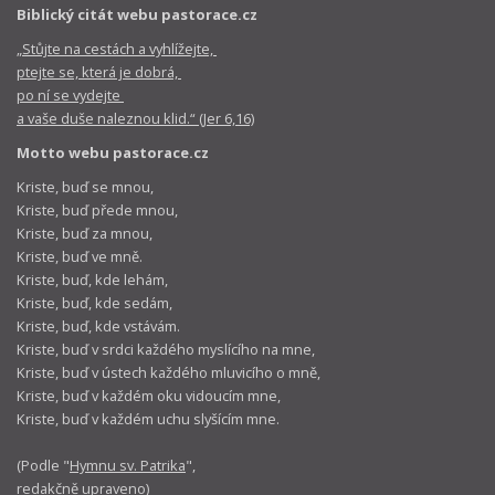
Biblický citát webu pastorace.cz
„Stůjte na cestách a vyhlížejte,
ptejte se, která je dobrá,
po ní se vydejte
a vaše duše naleznou klid.“ (Jer 6,16)
Motto webu pastorace.cz
Kriste, buď se mnou,
Kriste, buď přede mnou,
Kriste, buď za mnou,
Kriste, buď ve mně.
Kriste, buď, kde lehám,
Kriste, buď, kde sedám,
Kriste, buď, kde vstávám.
Kriste, buď v srdci každého myslícího na mne,
Kriste, buď v ústech každého mluvicího o mně,
Kriste, buď v každém oku vidoucím mne,
Kriste, buď v každém uchu slyšícím mne.
(Podle "
Hymnu sv. Patrika
",
redakčně upraveno)