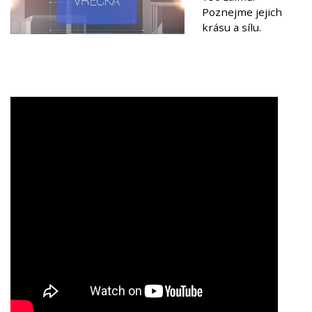
Poznejme jejich
krásu a sílu.