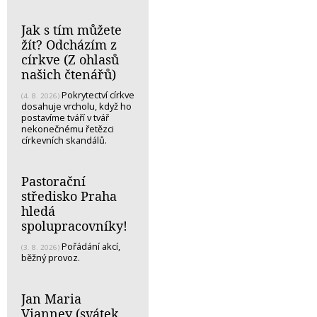
Jak s tím můžete
žít? Odcházím z
církve (Z ohlasů
našich čtenářů)
Pokrytectví církve
(4. 8. 2026)
dosahuje vrcholu, když ho
postavíme tváří v tvář
nekonečnému řetězci
církevních skandálů.
Pastorační
středisko Praha
hledá
spolupracovníky!
Pořádání akcí,
(3. 8. 2026)
běžný provoz.
Jan Maria
Vianney (svátek