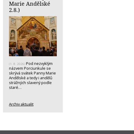
Marie Andělské
2.8.)
Pod nezvyklým
(1. 8. 2026)
názvem Porciunkule se
skrývá svátek Panny Marie
Andělské a tedy i andělů
strážných slavený podle
staré…
Archiv aktualit