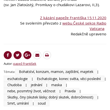
(sv. Jan Zlatoústý, Promluvy o chudákovi Lazarovi, II,3).
Z kázání papeže Františka 15.11.2020
Se svolením převzato z
webu České sekce Radio
Vaticana
Redakčně upraveno
Autor:
papež František
Bohatství, konzum, mamon, zajištění, majetek
Témata:
|
eschatologie
Eschatologie, konec světa, věci poslední
|
|
Chudoba
jednání
maska
|
|
|
nebe, posmrtný život, věčnost
Pravda
|
|
Skutky, činy (skutek lásky; dobrý skutek, dobročinnost)
|
Smrt, umírání
soud
|