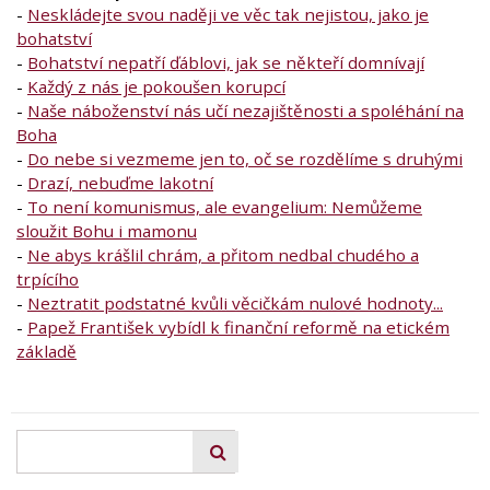
-
Neskládejte svou naději ve věc tak nejistou, jako je
bohatství
-
Bohatství nepatří ďáblovi, jak se někteří domnívají
-
Každý z nás je pokoušen korupcí
-
Naše náboženství nás učí nezajištěnosti a spoléhání na
Boha
-
Do nebe si vezmeme jen to, oč se rozdělíme s druhými
-
Drazí, nebuďme lakotní
-
To není komunismus, ale evangelium: Nemůžeme
sloužit Bohu i mamonu
-
Ne abys krášlil chrám, a přitom nedbal chudého a
trpícího
-
Neztratit podstatné kvůli věcičkám nulové hodnoty...
-
Papež František vybídl k finanční reformě na etickém
základě