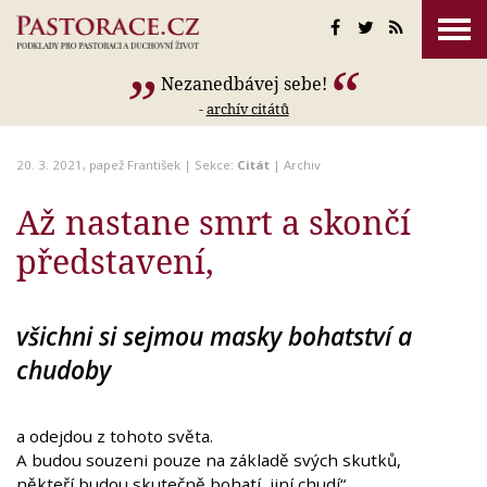
Nezanedbávej sebe!
-
archív citátů
20. 3. 2021,
papež František
| Sekce:
Citát
|
Archiv
Až nastane smrt a skončí
představení,
všichni si sejmou masky bohatství a
chudoby
a odejdou z tohoto světa.
A budou souzeni pouze na základě svých skutků,
někteří budou skutečně bohatí, jiní chudí“