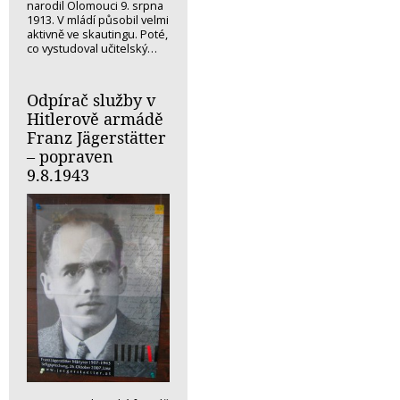
narodil Olomouci 9. srpna
1913. V mládí působil velmi
aktivně ve skautingu. Poté,
co vystudoval učitelský…
Odpírač služby v
Hitlerově armádě
Franz Jägerstätter
– popraven
9.8.1943