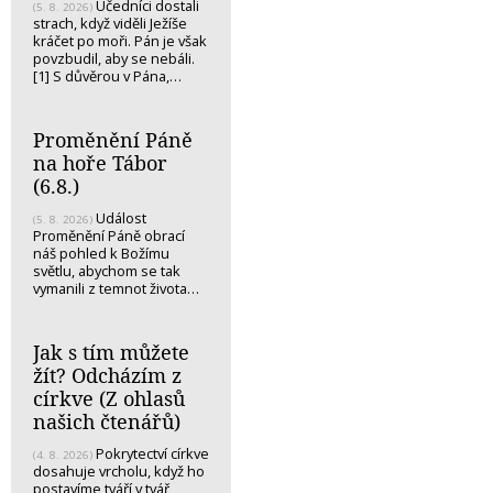
Učedníci dostali
(5. 8. 2026)
strach, když viděli Ježíše
kráčet po moři. Pán je však
povzbudil, aby se nebáli.
[1] S důvěrou v Pána,…
Proměnění Páně
na hoře Tábor
(6.8.)
Událost
(5. 8. 2026)
Proměnění Páně obrací
náš pohled k Božímu
světlu, abychom se tak
vymanili z temnot života…
Jak s tím můžete
žít? Odcházím z
církve (Z ohlasů
našich čtenářů)
Pokrytectví církve
(4. 8. 2026)
dosahuje vrcholu, když ho
postavíme tváří v tvář