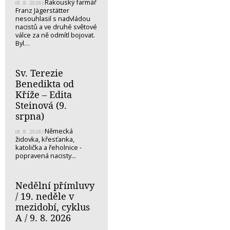
Rakouský farmář
(8. 8. 2026)
Franz Jägerstätter
nesouhlasil s nadvládou
nacistů a ve druhé světové
válce za ně odmítl bojovat.
Byl…
Sv. Terezie
Benedikta od
Kříže – Edita
Steinová (9.
srpna)
Německá
(8. 8. 2026)
židovka, křesťanka,
katolička a řeholnice -
popravená nacisty...
Nedělní přímluvy
/ 19. neděle v
mezidobí, cyklus
A / 9. 8. 2026