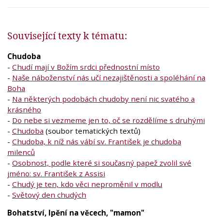
Související texty k tématu:
Chudoba
-
Chudí mají v Božím srdci přednostní místo
-
Naše náboženství nás učí nezajištěnosti a spoléhání na
Boha
-
Na některých podobách chudoby není nic svatého a
krásného
-
Do nebe si vezmeme jen to, oč se rozdělíme s druhými
-
Chudoba
(soubor tematických textů)
-
Chudoba, k níž nás vábí sv. František je chudoba
milenců
-
Osobnost, podle které si současný papež zvolil své
jméno: sv. František z Assisi
-
Chudý je ten, kdo věci neproměnil v modlu
-
Světový den chudých
Bohatství, lpění na věcech, "mamon"