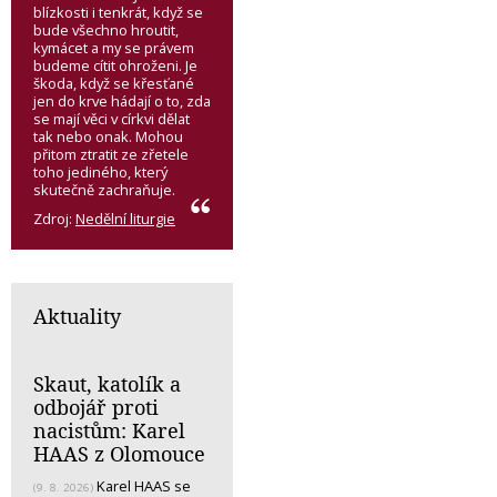
blízkosti i tenkrát, když se
bude všechno hroutit,
kymácet a my se právem
budeme cítit ohroženi. Je
škoda, když se křesťané
jen do krve hádají o to, zda
se mají věci v církvi dělat
tak nebo onak. Mohou
přitom ztratit ze zřetele
toho jediného, který
skutečně zachraňuje.
Zdroj:
Nedělní liturgie
Aktuality
Skaut, katolík a
odbojář proti
nacistům: Karel
HAAS z Olomouce
Karel HAAS se
(9. 8. 2026)