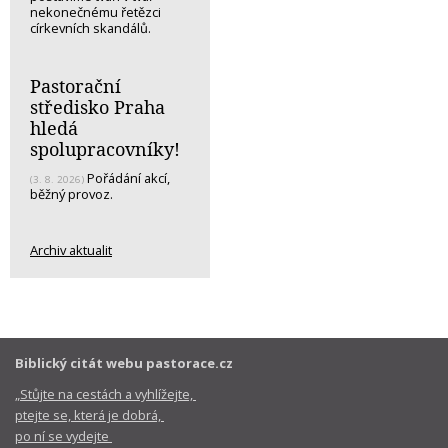
nekonečnému řetězci
církevních skandálů.
Pastorační
středisko Praha
hledá
spolupracovníky!
Pořádání akcí,
(3. 8. 2026)
běžný provoz.
Archiv aktualit
Biblický citát webu pastorace.cz
„Stůjte na cestách a vyhlížejte,
ptejte se, která je dobrá,
po ní se vydejte