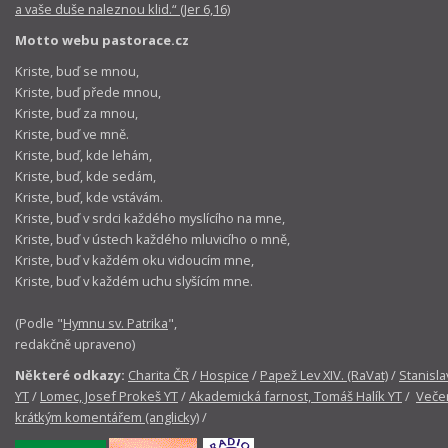
a vaše duše naleznou klid.“ (Jer 6,16)
Motto webu pastorace.cz
Kriste, buď se mnou,
Kriste, buď přede mnou,
Kriste, buď za mnou,
Kriste, buď ve mně.
Kriste, buď, kde lehám,
Kriste, buď, kde sedám,
Kriste, buď, kde vstávám.
Kriste, buď v srdci každého myslícího na mne,
Kriste, buď v ústech každého mluvicího o mně,
Kriste, buď v každém oku vidoucím mne,
Kriste, buď v každém uchu slyšícím mne.
(Podle "
Hymnu sv. Patrika
",
redakčně upraveno)
Některé odkazy:
Charita ČR
/
Hospice
/
Papež Lev XIV. (RaVat)
/
Stanisla
YT
/
Lomec, Josef Prokeš YT
/
Akademická farnost, Tomáš Halík YT
/
Večer
krátkým komentářem (anglicky)
/