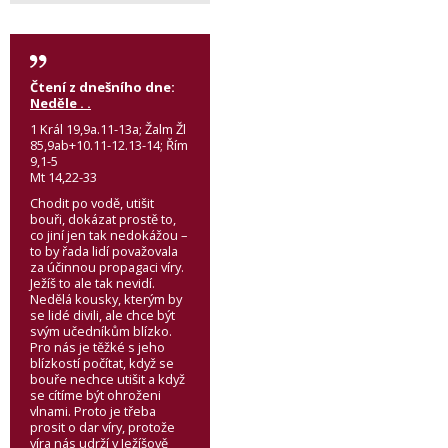
Čtení z dnešního dne:
Neděle . .
1 Král 19,9a.11-13a; Žalm Žl
85,9ab+10.11-12.13-14; Řím
9,1-5
Mt 14,22-33
Chodit po vodě, utišit
bouři, dokázat prostě to,
co jiní jen tak nedokážou –
to by řada lidí považovala
za účinnou propagaci víry.
Ježíš to ale tak nevidí.
Nedělá kousky, kterým by
se lidé divili, ale chce být
svým učedníkům blízko.
Pro nás je těžké s jeho
blízkostí počítat, když se
bouře nechce utišit a když
se cítíme být ohroženi
vlnami. Proto je třeba
prosit o dar víry, protože
víra nás udrží v Ježíšově