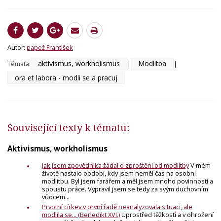
Autor:
papež František
aktivismus, workholismus
Modlitba
Témata:
|
|
ora et labora - modli se a pracuj
Související texty k tématu:
Aktivismus, workholismus
Jak jsem zpovědníka žádal o zproštění od modlitby
V mém
životě nastalo období, kdy jsem neměl čas na osobní
modlitbu. Byl jsem farářem a měl jsem mnoho povinností a
spoustu práce. Vypravil jsem se tedy za svým duchovním
vůdcem...
Prvotní církev v první řadě neanalyzovala situaci, ale
modlila se... (Benedikt XVI.)
Uprostřed těžkostí a v ohrožení