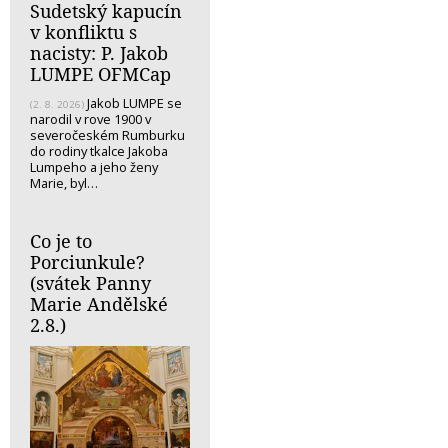
Sudetský kapucín
v konfliktu s
nacisty: P. Jakob
LUMPE OFMCap
Jakob LUMPE se
(2. 8. 2026)
narodil v rove 1900 v
severočeském Rumburku
do rodiny tkalce Jakoba
Lumpeho a jeho ženy
Marie, byl…
Co je to
Porciunkule?
(svátek Panny
Marie Andělské
2.8.)