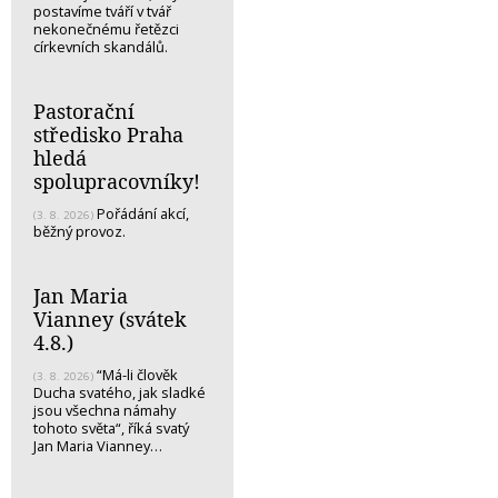
postavíme tváří v tvář
nekonečnému řetězci
církevních skandálů.
Pastorační
středisko Praha
hledá
spolupracovníky!
Pořádání akcí,
(3. 8. 2026)
běžný provoz.
Jan Maria
Vianney (svátek
4.8.)
“Má-li člověk
(3. 8. 2026)
Ducha svatého, jak sladké
jsou všechna námahy
tohoto světa“, říká svatý
Jan Maria Vianney…