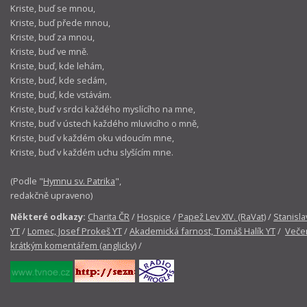
Kriste, buď se mnou,
Kriste, buď přede mnou,
Kriste, buď za mnou,
Kriste, buď ve mně.
Kriste, buď, kde lehám,
Kriste, buď, kde sedám,
Kriste, buď, kde vstávám.
Kriste, buď v srdci každého myslícího na mne,
Kriste, buď v ústech každého mluvicího o mně,
Kriste, buď v každém oku vidoucím mne,
Kriste, buď v každém uchu slyšícím mne.
(Podle "
Hymnu sv. Patrika
",
redakčně upraveno)
Některé odkazy:
Charita ČR
/
Hospice
/
Papež Lev XIV. (RaVat)
/
Stanisla
YT
/
Lomec, Josef Prokeš YT
/
Akademická farnost, Tomáš Halík YT
/
Večer
krátkým komentářem (anglicky)
/