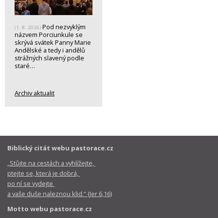
Pod nezvyklým
(1. 8. 2026)
názvem Porciunkule se
skrývá svátek Panny Marie
Andělské a tedy i andělů
strážných slavený podle
staré…
Archiv aktualit
Biblický citát webu pastorace.cz
„Stůjte na cestách a vyhlížejte,
ptejte se, která je dobrá,
po ní se vydejte
a vaše duše naleznou klid.“ (Jer 6,16)
Motto webu pastorace.cz