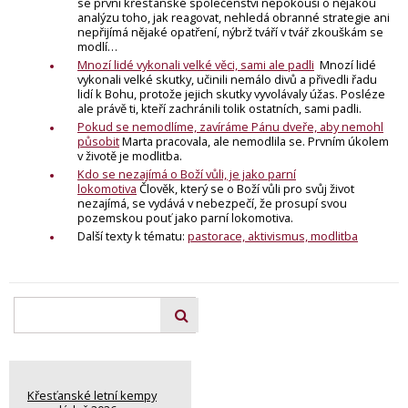
se první křesťanské společenství nepokouší o nějakou
analýzu toho, jak reagovat, nehledá obranné strategie ani
nepřijímá nějaké opatření, nýbrž tváří v tvář zkouškám se
modlí…
Mnozí lidé vykonali velké věci, sami ale padli
Mnozí lidé
vykonali velké skutky, učinili nemálo divů a přivedli řadu
lidí k Bohu, protože jejich skutky vyvolávaly úžas. Posléze
ale právě ti, kteří zachránili tolik ostatních, sami padli.
Pokud se nemodlíme, zavíráme Pánu dveře, aby nemohl
působit
Marta pracovala, ale nemodlila se. Prvním úkolem
v životě je modlitba.
Kdo se nezajímá o Boží vůli, je jako parní
lokomotiva
Člověk, který se o Boží vůli pro svůj život
nezajímá, se vydává v nebezpečí, že prosupí svou
pozemskou pouť jako parní lokomotiva.
Další texty k tématu:
pastorace, aktivismus, modlitba
Křesťanské letní kempy