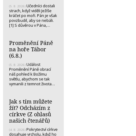
Učedníci dostali
(5. 8. 2026)
strach, když viděli Ježíše
kráčet po moři. Pán je však
povzbudil, aby se nebáli.
[1] S důvěrou v Pána,…
Proměnění Páně
na hoře Tábor
(6.8.)
Událost
(5. 8. 2026)
Proměnění Páně obrací
náš pohled k Božímu
světlu, abychom se tak
vymanili z temnot života…
Jak s tím můžete
žít? Odcházím z
církve (Z ohlasů
našich čtenářů)
Pokrytectví církve
(4. 8. 2026)
dosahuje vrcholu, když ho