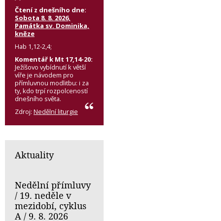
Čtení z dnešního dne:
Sobota 8. 8. 2026,
Památka sv. Dominika,
kněze
Hab 1,12-2,4;
Komentář k Mt 17,14-20:
Ježíšovo vybídnutí k větší
víře je návodem pro
přímluvnou modlitbu: i za
ty, kdo trpí rozpolceností
dnešního světa.
Zdroj:
Nedělní liturgie
Aktuality
Nedělní přímluvy
/ 19. neděle v
mezidobí, cyklus
A / 9. 8. 2026