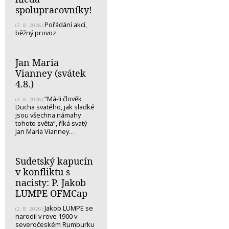
spolupracovníky!
Pořádání akcí,
(3. 8. 2026)
běžný provoz.
Jan Maria
Vianney (svátek
4.8.)
“Má-li člověk
(3. 8. 2026)
Ducha svatého, jak sladké
jsou všechna námahy
tohoto světa“, říká svatý
Jan Maria Vianney…
Sudetský kapucín
v konfliktu s
nacisty: P. Jakob
LUMPE OFMCap
Jakob LUMPE se
(2. 8. 2026)
narodil v rove 1900 v
severočeském Rumburku