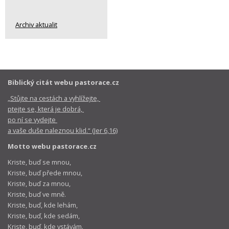
Archiv aktualit
Biblický citát webu pastorace.cz
„Stůjte na cestách a vyhlížejte,
ptejte se, která je dobrá,
po ní se vydejte
a vaše duše naleznou klid.“ (Jer 6,16)
Motto webu pastorace.cz
Kriste, buď se mnou,
Kriste, buď přede mnou,
Kriste, buď za mnou,
Kriste, buď ve mně.
Kriste, buď, kde lehám,
Kriste, buď, kde sedám,
Kriste, buď, kde vstávám.