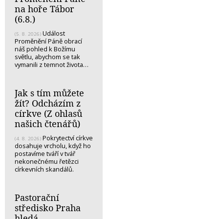
na hoře Tábor
(6.8.)
Událost
(5. 8. 2026)
Proměnění Páně obrací
náš pohled k Božímu
světlu, abychom se tak
vymanili z temnot života…
Jak s tím můžete
žít? Odcházím z
církve (Z ohlasů
našich čtenářů)
Pokrytectví církve
(4. 8. 2026)
dosahuje vrcholu, když ho
postavíme tváří v tvář
nekonečnému řetězci
církevních skandálů.
Pastorační
středisko Praha
hledá