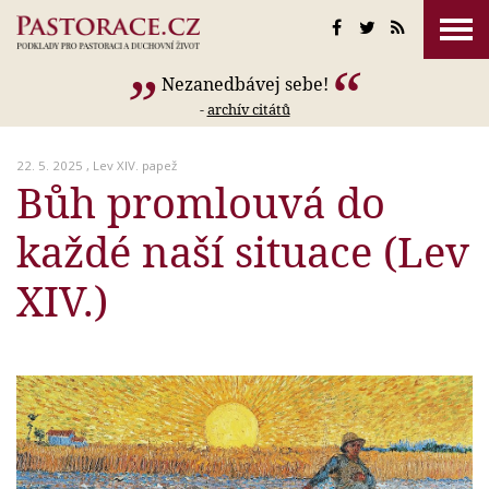
Nezanedbávej sebe!
-
archív citátů
22. 5. 2025 ,
Lev XIV. papež
Bůh promlouvá do
každé naší situace (Lev
XIV.)