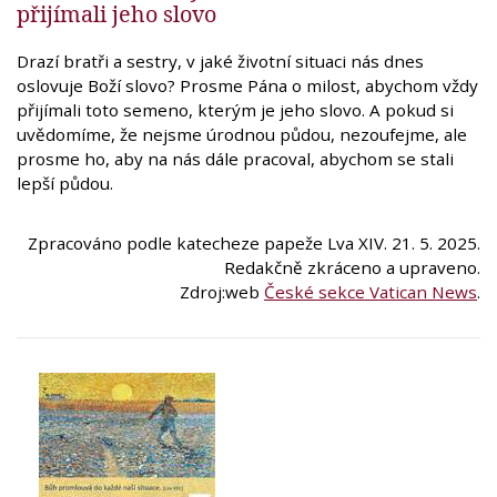
přijímali jeho slovo
Drazí bratři a sestry, v jaké životní situaci nás dnes
oslovuje Boží slovo? Prosme Pána o milost, abychom vždy
přijímali toto semeno, kterým je jeho slovo. A pokud si
uvědomíme, že nejsme úrodnou půdou, nezoufejme, ale
prosme ho, aby na nás dále pracoval, abychom se stali
lepší půdou.
Zpracováno podle katecheze papeže Lva XIV. 21. 5. 2025.
Redakčně zkráceno a upraveno.
Zdroj:web
České sekce Vatican News
.