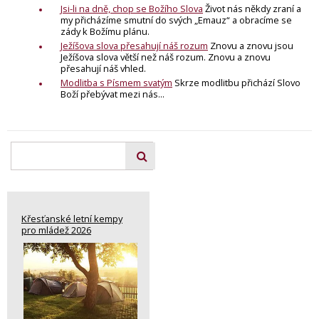
Jsi-li na dně, chop se Božího Slova
Život nás někdy zraní a
my přicházíme smutní do svých „Emauz“ a obracíme se
zády k Božímu plánu.
Ježíšova slova přesahují náš rozum
Znovu a znovu jsou
Ježíšova slova větší než náš rozum. Znovu a znovu
přesahují náš vhled.
Modlitba s Písmem svatým
Skrze modlitbu přichází Slovo
Boží přebývat mezi nás...
Křesťanské letní kempy
pro mládež 2026