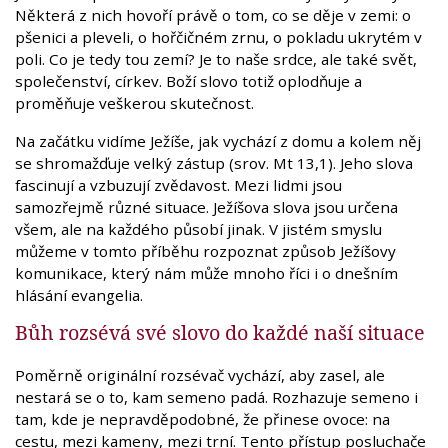
Některá z nich hovoří právě o tom, co se děje v zemi: o
pšenici a pleveli, o hořčičném zrnu, o pokladu ukrytém v
poli. Co je tedy tou zemí? Je to naše srdce, ale také svět,
společenství, církev. Boží slovo totiž oplodňuje a
proměňuje veškerou skutečnost.
Na začátku vidíme Ježíše, jak vychází z domu a kolem něj
se shromažďuje velký zástup (srov. Mt 13,1). Jeho slova
fascinují a vzbuzují zvědavost. Mezi lidmi jsou
samozřejmě různé situace. Ježíšova slova jsou určena
všem, ale na každého působí jinak. V jistém smyslu
můžeme v tomto příběhu rozpoznat způsob Ježíšovy
komunikace, který nám může mnoho říci i o dnešním
hlásání evangelia.
Bůh rozsévá své slovo do každé naší situace
Poměrně originální rozsévač vychází, aby zasel, ale
nestará se o to, kam semeno padá. Rozhazuje semeno i
tam, kde je nepravděpodobné, že přinese ovoce: na
cestu, mezi kameny, mezi trní. Tento přístup posluchače