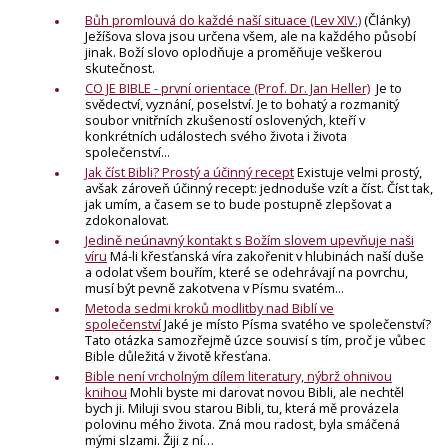
Bůh promlouvá do každé naší situace (Lev XIV.)
(Články)
Ježíšova slova jsou určena všem, ale na každého působí
jinak. Boží slovo oplodňuje a proměňuje veškerou
skutečnost.
CO JE BIBLE - první orientace (Prof. Dr. Jan Heller)
Je to
svědectví, vyznání, poselství. Je to bohatý a rozmanitý
soubor vnitřních zkušeností oslovených, kteří v
konkrétních událostech svého života i života
společenství...
Jak číst Bibli? Prostý a účinný recept
Existuje velmi prostý,
avšak zároveň účinný recept: jednoduše vzít a číst. Číst tak,
jak umím, a časem se to bude postupně zlepšovat a
zdokonalovat.
Jedině neúnavný kontakt s Božím slovem upevňuje naši
víru
Má-li křesťanská víra zakořenit v hlubinách naší duše
a odolat všem bouřím, které se odehrávají na povrchu,
musí být pevně zakotvena v Písmu svatém...
Metoda sedmi kroků modlitby nad Biblí ve
společenství
Jaké je místo Písma svatého ve společenství?
Tato otázka samozřejmě úzce souvisí s tím, proč je vůbec
Bible důležitá v životě křesťana.
Bible není vrcholným dílem literatury, nýbrž ohnivou
knihou
Mohli byste mi darovat novou Bibli, ale nechtěl
bych ji. Miluji svou starou Bibli, tu, která mě provázela
polovinu mého života. Zná mou radost, byla smáčená
mými slzami. Žiji z ní…