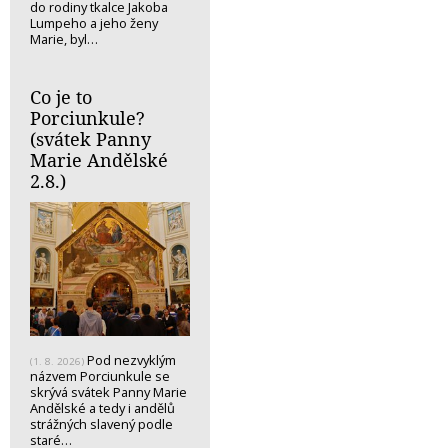
do rodiny tkalce Jakoba
Lumpeho a jeho ženy
Marie, byl…
Co je to
Porciunkule?
(svátek Panny
Marie Andělské
2.8.)
Pod nezvyklým
(1. 8. 2026)
názvem Porciunkule se
skrývá svátek Panny Marie
Andělské a tedy i andělů
strážných slavený podle
staré…