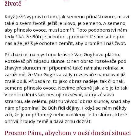
životě
Když Ježíš vypráví o tom, jak semeno přináší ovoce, mluví
také o svém životě. Ježíš je Slovo, je Semeno. A semeno,
aby přineslo ovoce, musí zemřít. Toto podobenství nám
tedy říká, že Bůh je ochoten „promarnit“ sám sebe pro
nás a že Ježíš je ochoten zemřít, aby proměnil náš život.
Přichází mi na mysl ono krásné Van Goghovo plátno:
Rozsévač při západu slunce. Onen obraz rozsévače pod
žhavým sluncem mi připomíná také námahu rolníka. A
zaráží mě, že Van Gogh za zády rozsévače namaloval již
zralé obilí. Připadá mi to jako obraz naděje: tak či onak,
semeno přineslo ovoce. Nevíme přesně jak, ale je to tak.
V centru dění však nestojí rozsévač, který zůstává
stranou, ale celému plátnu vévodí obraz slunce, snad aby
nám připomínal, že Bůh řídí dějiny, i když se nám někdy
zdá, že je nepřítomný nebo vzdálený. Je to slunce, které
ohřívá hroudy země a dává zrnu dozrát.
Prosme Pána, abychom v naší dnešní situaci