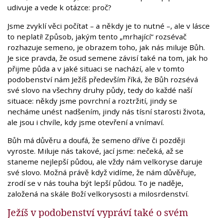
udivuje a vede k otázce: proč?
Jsme zvyklí věci počítat – a někdy je to nutné –, ale v lásce
to neplatí! Způsob, jakým tento „mrhající“ rozsévač
rozhazuje semeno, je obrazem toho, jak nás miluje Bůh.
Je sice pravda, že osud semene závisí také na tom, jak ho
přijme půda a v jaké situaci se nachází, ale v tomto
podobenství nám Ježíš především říká, že Bůh rozsévá
své slovo na všechny druhy půdy, tedy do každé naší
situace: někdy jsme povrchní a roztržití, jindy se
necháme unést nadšením, jindy nás tísní starosti života,
ale jsou i chvíle, kdy jsme otevření a vnímaví.
Bůh má důvěru a doufá, že semeno dříve či později
vyroste. Miluje nás takové, jací jsme: nečeká, až se
staneme nejlepší půdou, ale vždy nám velkoryse daruje
své slovo. Možná právě když vidíme, že nám důvěřuje,
zrodí se v nás touha být lepší půdou. To je naděje,
založená na skále Boží velkorysosti a milosrdenství.
Ježíš v podobenství vypráví také o svém