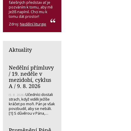
falešných představ ať je
pozváním k tomu, aby mě
Ježíš naplnil. Chci mu k
tomu dát prostor!
Zdroj:
Nedělní liturgie
Aktuality
Nedělní přímluvy
/ 19. neděle v
mezidobí, cyklus
A / 9. 8. 2026
Učedníci dostali
(5. 8. 2026)
strach, když viděli Ježíše
kráčet po moři. Pán je však
povzbudil, aby se nebáli.
[1] S důvěrou v Pána,…
Proměnění Páně