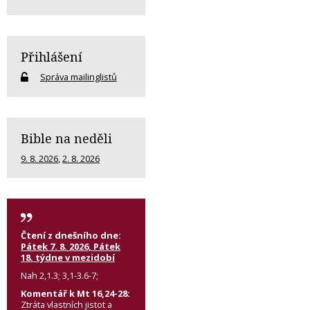
Přihlášení
Správa mailinglistů
Bible na neděli
9. 8. 2026
,
2. 8. 2026
Čtení z dnešního dne:
Pátek 7. 8. 2026, Pátek
18. týdne v mezidobí
Nah 2,1.3; 3,1-3.6-7;
Komentář k Mt 16,24-28:
Ztráta vlastních jistot a