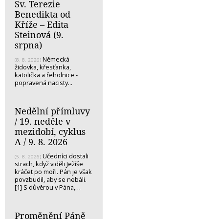
Sv. Terezie
Benedikta od
Kříže – Edita
Steinová (9.
srpna)
Německá
(8. 8. 2026)
židovka, křesťanka,
katolička a řeholnice -
popravená nacisty...
Nedělní přímluvy
/ 19. neděle v
mezidobí, cyklus
A / 9. 8. 2026
Učedníci dostali
(5. 8. 2026)
strach, když viděli Ježíše
kráčet po moři. Pán je však
povzbudil, aby se nebáli.
[1] S důvěrou v Pána,…
Proměnění Páně