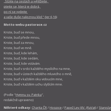
„Stůjte na cestách a vyhlížejte,
ptejte se, která je dobrá,
po ní se vydejte
a vaše duše naleznou klid.“ (Jer 6,16)
Motto webu pastorace.cz
Kriste, buď se mnou,
Kriste, buď přede mnou,
Kriste, buď za mnou,
Kriste, buď ve mně.
Kriste, buď, kde lehám,
Kriste, buď, kde sedám,
Kriste, buď, kde vstávám.
Kriste, buď v srdci každého myslícího na mne,
Kriste, buď v ústech každého mluvicího o mně,
Kriste, buď v každém oku vidoucím mne,
Kriste, buď v každém uchu slyšícím mne.
(Podle "
Hymnu sv. Patrika
",
redakčně upraveno)
Některé odkazy:
Charita ČR
/
Hospice
/
Papež Lev XIV. (RaVat)
/
Stanisla