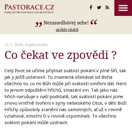
Nezanedbávej sebe!
-
archív citátů
12. 7. 2008 ,
Vojtěch Kodet
Co čekat ve zpovědi ?
Celý život se učíme přijímat svátost pokání v plné šíři, tak
jak ji Ježíš ustanovil. To znamená očekávat od Boha
všechno to, co mi Bůh může při svátosti smíření dát. Není
to jenom odpuštění hříchů, smazání vin. Tak jako nás
hřích narušuje v naší podstatě, tak svátostí pokání jsme
znovu vnitřně tvořeni v syny nebeského Otce, v děti Boží.
Hříchy způsobily zranění nás samotných, ať už v rovině
vztahové, emoční či v rovině vzpomínek. To všechno
svátost pokání může uzdravit.