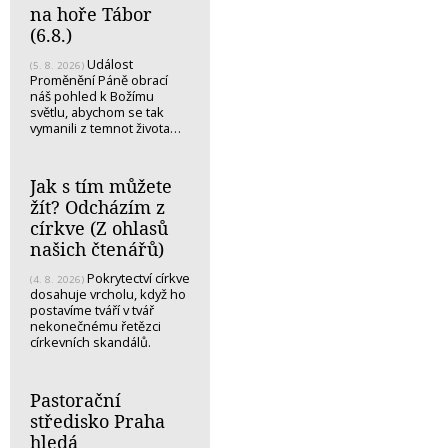
na hoře Tábor
(6.8.)
Událost
(5. 8. 2026)
Proměnění Páně obrací
náš pohled k Božímu
světlu, abychom se tak
vymanili z temnot života…
Jak s tím můžete
žít? Odcházím z
církve (Z ohlasů
našich čtenářů)
Pokrytectví církve
(4. 8. 2026)
dosahuje vrcholu, když ho
postavíme tváří v tvář
nekonečnému řetězci
církevních skandálů.
Pastorační
středisko Praha
hledá