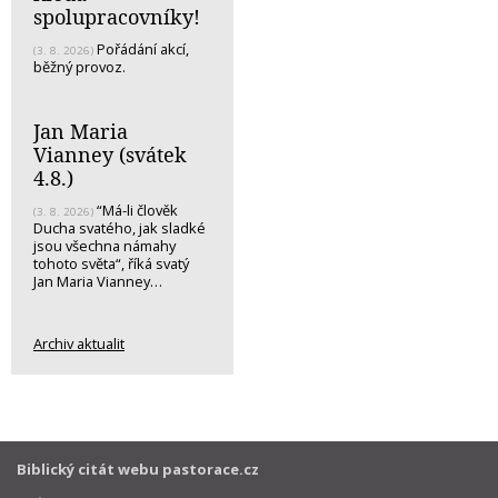
spolupracovníky!
Pořádání akcí,
(3. 8. 2026)
běžný provoz.
Jan Maria
Vianney (svátek
4.8.)
“Má-li člověk
(3. 8. 2026)
Ducha svatého, jak sladké
jsou všechna námahy
tohoto světa“, říká svatý
Jan Maria Vianney…
Archiv aktualit
Biblický citát webu pastorace.cz