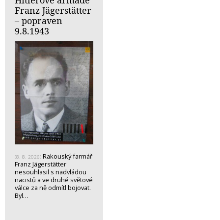
Franz Jägerstätter
– popraven
9.8.1943
Rakouský farmář
(8. 8. 2026)
Franz Jägerstätter
nesouhlasil s nadvládou
nacistů a ve druhé světové
válce za ně odmítl bojovat.
Byl…