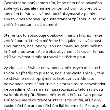
Častokrát se potýkáme s tím, že se nám něco bolavého
stále vybavuje, ale nejsme přitom schopni to předložit,
aby nám to Pán ve svátosti pokání vymazal z paměti a
aby to v nás uzdravil. Spousta zranění způsobuje, že jsme
vnitřně spoutáni a ochromeni.
Stejně tak to způsobuje opakování našich hříchů. Takže
vnitřní pouta, kterým můžeme říkat jakkoliv, svázanosti,
spoutanosti, nesvobody, jsou normální součástí našeho
hříšného putování. A je třeba, abychom očekávali, že nás
Ježíš ve svátosti smíření rozváže s těchto pout.
Vy víte, jak zažíváme nesvobodu v některých oblastech
života. Nejčastěji to je v tom, kde jsme často zhřešili, tam
se stáváme neschopnými nezhřešit znovu. Ale tato
nesvoboda nemusí být trvalá. Sami si s touto nesvobodou
neporadíme. On sám nás musí rozvázat z této závislosti
na konkrétní přitažlivosti některého hříchu. Tato pouta
způsobují ale také zranění, která jsme utržili, ať už díky
našim hříchům anebo hříchům lidí kolem nás. Proto je tak