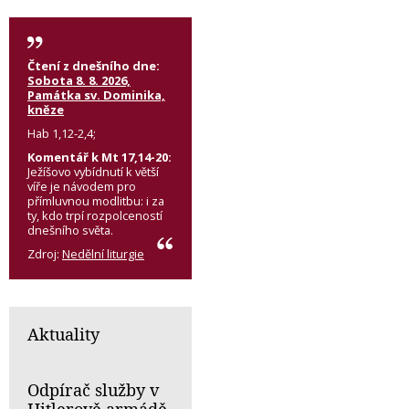
Čtení z dnešního dne:
Sobota 8. 8. 2026,
Památka sv. Dominika,
kněze
Hab 1,12-2,4;
Komentář k Mt 17,14-20:
Ježíšovo vybídnutí k větší
víře je návodem pro
přímluvnou modlitbu: i za
ty, kdo trpí rozpolceností
dnešního světa.
Zdroj:
Nedělní liturgie
Aktuality
Odpírač služby v
Hitlerově armádě