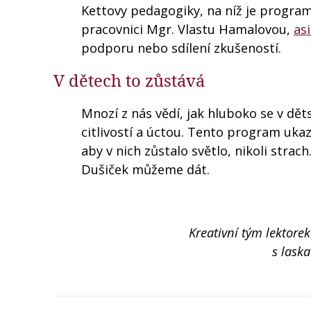
Kettovy pedagogiky, na níž je progra
pracovnici Mgr. Vlastu Hamalovou,
as
podporu nebo sdílení zkušeností.
V dětech to zůstává
Mnozí z nás vědí, jak hluboko se v dět
citlivostí a úctou. Tento program uka
aby v nich zůstalo světlo, nikoli strach
Dušiček můžeme dát.
Kreativní tým lektore
s lask