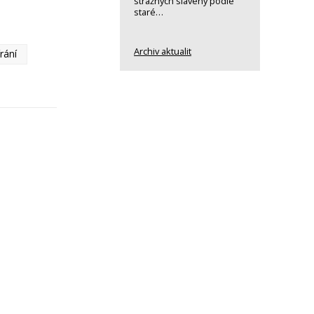
strážných slavený podle
staré…
Archiv aktualit
rání