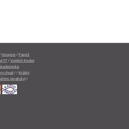
/
Hospice
/
Papež
yl YT
/
Vojtěch Kodet
Akademická
ry chval
/ /
Krátký
tářem (anglicky)
/