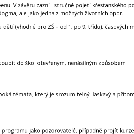
u. V závěru zazní i stručné pojetí křesťanského po
o dogma, ale jako jedna z možných životních opor.
 dětí (vhodné pro ZŠ – od 1. po 9. třídu), časových m
 vstoupit do škol otevřeným, nenásilným způsobem
uboká témata, který je srozumitelný, laskavý a přito
programu jako pozorovatelé, případně projít kurz