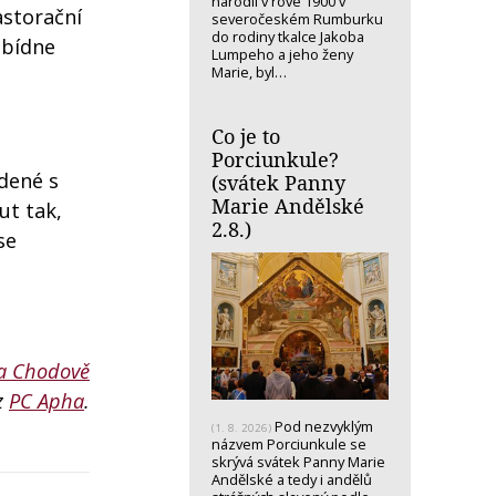
narodil v rove 1900 v
astorační
severočeském Rumburku
do rodiny tkalce Jakoba
abídne
Lumpeho a jeho ženy
Marie, byl…
Co je to
Porciunkule?
edené s
(svátek Panny
Marie Andělské
ut tak,
2.8.)
se
 na Chodově
z
PC Apha
.
Pod nezvyklým
(1. 8. 2026)
názvem Porciunkule se
skrývá svátek Panny Marie
Andělské a tedy i andělů