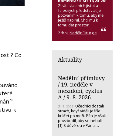
Komentář k Mt 16,24-28:
Ztráta vlastních jistot a
falešných představ ať je
pozváním k tomu, aby mě
Ježíš naplnil. Chci mu k
tomu dát prostor!
Zdroj:
Nedělní liturgie
osti? Co
Aktuality
Nedělní přímluvy
/ 19. neděle v
souváno
mezidobí, cyklus
které
A / 9. 8. 2026
nání“,
Učedníci dostali
(5. 8. 2026)
ativu k
strach, když viděli Ježíše
kráčet po moři. Pán je však
povzbudil, aby se nebáli.
[1] S důvěrou v Pána,…