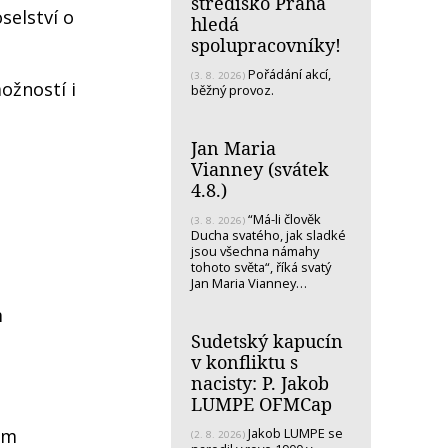
středisko Praha
selství o
hledá
spolupracovníky!
Pořádání akcí,
(3. 8. 2026)
ožností i
běžný provoz.
Jan Maria
Vianney (svátek
4.8.)
“Má-li člověk
(3. 8. 2026)
Ducha svatého, jak sladké
jsou všechna námahy
tohoto světa“, říká svatý
Jan Maria Vianney…
m
Sudetský kapucín
v konfliktu s
nacisty: P. Jakob
LUMPE OFMCap
Jakob LUMPE se
em
(2. 8. 2026)