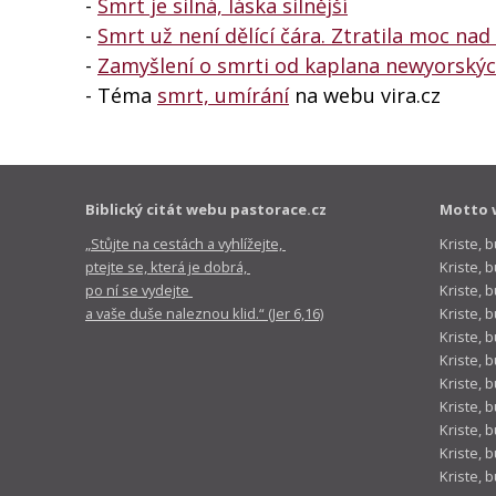
-
Smrt je silná, láska silnější
-
Smrt už není dělící čára. Ztratila moc nad
-
Zamyšlení o smrti od kaplana newyorských
- Téma
smrt, umírání
na webu vira.cz
Biblický citát webu pastorace.cz
Motto 
„Stůjte na cestách a vyhlížejte,
Kriste, 
ptejte se, která je dobrá,
Kriste,
po ní se vydejte
Kriste, 
a vaše duše naleznou klid.“ (Jer 6,16)
Kriste, 
Kriste, 
Kriste, 
Kriste, 
Kriste, 
Kriste, 
Kriste, 
Kriste, 