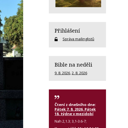
Přihlášení
Správa mailinglistů
Bible na neděli
9. 8. 2026
,
2. 8. 2026
Čtení z dnešního dne:
Pátek 7. 8. 2026, Pátek
18. týdne v mezidobí
Nah 2,1.3; 3,1-3.6-7;