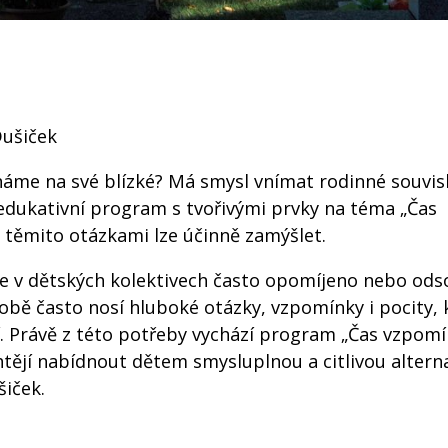
Dušiček
áme na své blízké? Má smysl vnímat rodinné souvisl
edukativní program s tvořivými prvky na téma „Čas
 těmito otázkami lze účinně zamýšlet.
je v dětských kolektivech často opomíjeno nebo od
v sobě často nosí hluboké otázky, vzpomínky i pocity, 
í. Právě z této potřeby vychází program „Čas vzpomí
htějí nabídnout dětem smysluplnou a citlivou altern
šiček.