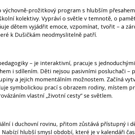
to výchovně-prožitkový program s hlubším přesahem
olní kolektivy. Vypráví o světle v temnotě, o pamět
uje dětem vyjádřit emoce, vzpomínat, tvořit – a zá
které k Dušičkám neodmyslitelně patří.
edagogiky – je interaktivní, pracuje s jednoduchým
tichem i sdílením. Děti nejsou pasivními posluchači –
kupiny a jejich momentálním možnostem. Začíná vyt
uje symbolickou prací s obrazem rodiny, místem p
vázáním vlastní „životní cesty“ se světlem.
ální i duchovní rovinu, přitom zůstává přístupný i 
 Nabízí hlubší smysl období, které je v kalendáři ča