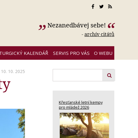
Nezanedbávej sebe!
-
archív citátů
ITURGICKÝ KALENDÁŘ
SERVIS PRO VÁS
O WEBU
10. 10. 2025
ty
Křesťanské letní kempy
pro mládež 2026