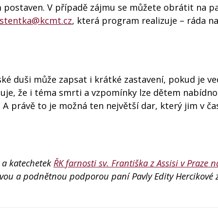
m postaven. V případě zájmu se můžete obrátit na p
istentka@kcmt.cz
, která program realizuje – ráda n
ské duši může zapsat i krátké zastavení, pokud je v
zuje, že i téma smrti a vzpomínky lze dětem nabídno
. A právě to je možná ten největší dar, který jim v ča
k a katechetek
ŘK farnosti sv. Františka z Assisi v Praze
avou a podnětnou podporou paní Pavly Edity Hercikové 