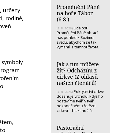
Proměnění Páně
, určený
na hoře Tábor
i, rodině,
(6.8.)
roveň
Událost
(5. 8. 2026)
Proměnění Páně obrací
náš pohled k Božímu
světlu, abychom se tak
vymanili z temnot života…
i symboly
Jak s tím můžete
 program
žít? Odcházím z
církve (Z ohlasů
vořením
našich čtenářů)
ro
Pokrytectví církve
(4. 8. 2026)
dosahuje vrcholu, když ho
postavíme tváří v tvář
nekonečnému řetězci
církevních skandálů.
dětem,
Pastorační
sto