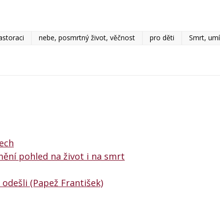
astoraci
nebe, posmrtný život, věčnost
pro děti
Smrt, umí
tech
mění pohled na život i na smrt
 odešli (Papež František)