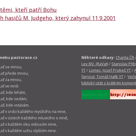
 těmi, kteří patří Bohu
 hasičů M. Judgeho, který zahynul 11.9.2001
webu pastorace.cz
Některé odkazy:
Charita ČR
Lev XIV. (RaVat)
/
Stanislav Přib
buď se mnou,
YT
/
Lomec, Josef Prokeš YT
/
 buď přede mnou,
farnost, Tomáš Halík YT
/
Veče
buď za mnou,
biblický citát s krátkým komen
buď ve mně.
buď, kde lehám,
buď, kde sedám,
buď, kde vstávám.
buď v srdci každého myslícího na mne,
buď v ústech každého mluvicího o mně,
buď v každém oku vidoucím mne,
buď v každém uchu slyšícím mne.