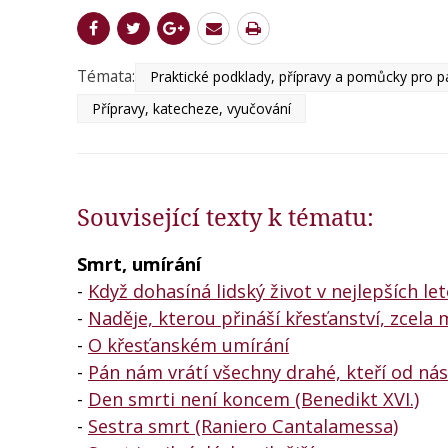
Témata:
Praktické podklady, přípravy a pomůcky pro p
Přípravy, katecheze, vyučování
Související texty k tématu:
Smrt, umírání
-
Když dohasíná lidský život v nejlepších le
-
Naděje, kterou přináší křesťanství, zcela 
-
O křesťanském umírání
-
Pán nám vrátí všechny drahé, kteří od nás
-
Den smrti není koncem (Benedikt XVI.)
-
Sestra smrt (Raniero Cantalamessa)