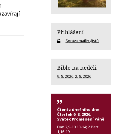
a
zavírají
Přihlášení
Správa mailinglistů
Bible na neděli
9. 8. 2026
,
2. 8. 2026
Čtení z dnešního dne:
Čtvrtek 6. 8. 2026,
Svátek Proměnění Páně
Dan 7,9-10.13-14; 2 Petr
1,16-19