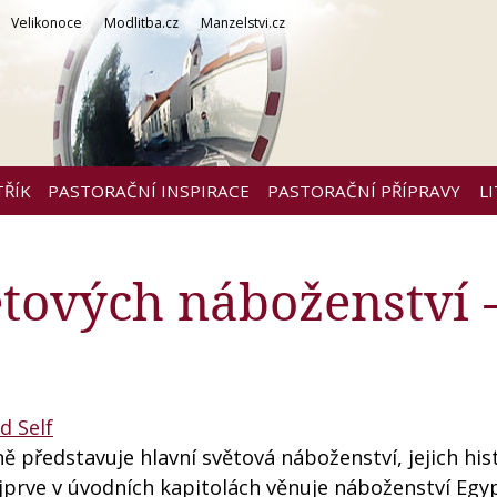
Velikonoce
Modlitba.cz
Manzelstvi.cz
TŘÍK
PASTORAČNÍ INSPIRACE
PASTORAČNÍ PŘÍPRAVY
L
tových náboženství 
d Self
ě představuje hlavní světová náboženství, jejich hist
nejprve v úvodních kapitolách věnuje náboženství Egy