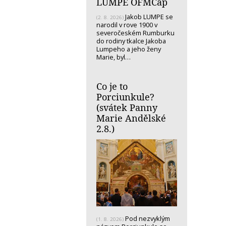
LUMPE OFMCap
Jakob LUMPE se
(2. 8. 2026)
narodil v rove 1900 v
severočeském Rumburku
do rodiny tkalce Jakoba
Lumpeho a jeho ženy
Marie, byl…
Co je to
Porciunkule?
(svátek Panny
Marie Andělské
2.8.)
Pod nezvyklým
(1. 8. 2026)