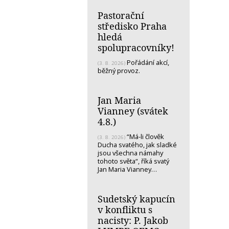
Pastorační
středisko Praha
hledá
spolupracovníky!
Pořádání akcí,
(3. 8. 2026)
běžný provoz.
Jan Maria
Vianney (svátek
4.8.)
“Má-li člověk
(3. 8. 2026)
Ducha svatého, jak sladké
jsou všechna námahy
tohoto světa“, říká svatý
Jan Maria Vianney…
Sudetský kapucín
v konfliktu s
nacisty: P. Jakob