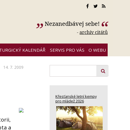
Nezanedbávej sebe!
-
archív citátů
ITURGICKÝ KALENDÁŘ
SERVIS PRO VÁS
O WEBU
14. 7. 2009
-
Křesťanské letní kempy
pro mládež 2026
orii,
pta a