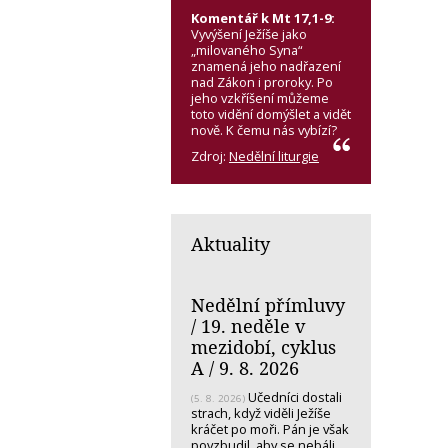
Komentář k Mt 17,1-9:
Vyvýšení Ježíše jako
„milovaného Syna“
znamená jeho nadřazení
nad Zákon i proroky. Po
jeho vzkříšení můžeme
toto vidění domýšlet a vidět
nově. K čemu nás vybízí?
Zdroj:
Nedělní liturgie
Aktuality
Nedělní přímluvy
/ 19. neděle v
mezidobí, cyklus
A / 9. 8. 2026
Učedníci dostali
(5. 8. 2026)
strach, když viděli Ježíše
kráčet po moři. Pán je však
povzbudil, aby se nebáli.