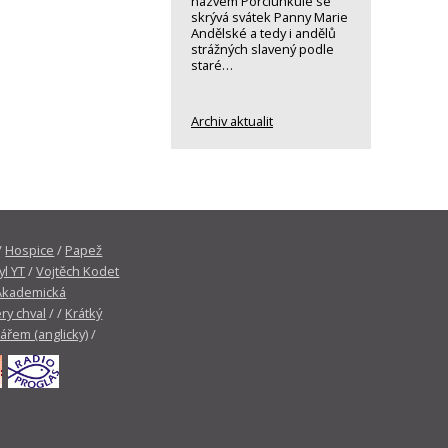
názvem Porciunkule se
skrývá svátek Panny Marie
Andělské a tedy i andělů
strážných slavený podle
staré…
Archiv aktualit
/
Hospice
/
Papež
yl YT
/
Vojtěch Kodet
Akademická
ry chval
/ /
Krátký
tářem (anglicky)
/