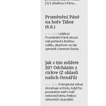
[1] S důvěrou v Pána,…
Proměnění Páně
na hoře Tábor
(6.8.)
Událost
(5. 8. 2026)
Proměnění Páně obrací
náš pohled k Božímu
světlu, abychom se tak
vymanili z temnot života…
Jak s tím můžete
žít? Odcházím z
církve (Z ohlasů
našich čtenářů)
Pokrytectví církve
(4. 8. 2026)
dosahuje vrcholu, když ho
postavíme tváří v tvář
nekonečnému řetězci
církevních skandálů.