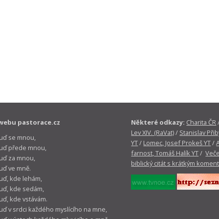
webu pastorace.cz
Některé odkazy:
Charita ČR
Lev XIV. (RaVat)
/
Stanislav Přib
buď se mnou,
YT
/
Lomec, Josef Prokeš YT
/
 buď přede mnou,
farnost, Tomáš Halík YT
/
Veče
buď za mnou,
biblický citát s krátkým komen
buď ve mně.
buď, kde lehám,
buď, kde sedám,
buď, kde vstávám.
buď v srdci každého myslícího na mne,