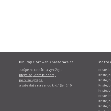
Biblický citát webu pastorace.cz
Motto 
„Stůjte na cestách a vyhlížejte,
Kriste, 
ptejte se, která je dobrá,
Kriste,
po ní se vydejte
Kriste, 
a vaše duše naleznou klid.“ (Jer 6,16)
Kriste, 
Kriste, 
Kriste, 
Kriste, 
Kriste, 