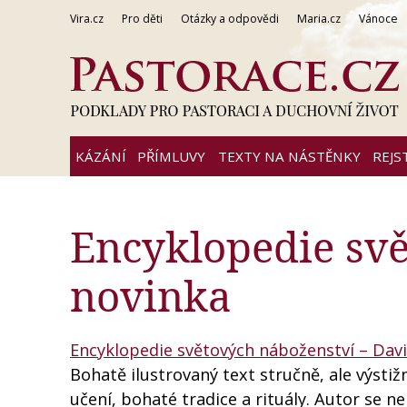
Vira.cz
Pro děti
Otázky a odpovědi
Maria.cz
Vánoce
KÁZÁNÍ
PŘÍMLUVY
TEXTY NA NÁSTĚNKY
REJS
Encyklopedie svě
novinka
Encyklopedie světových náboženství – Davi
Bohatě ilustrovaný text stručně, ale výstižn
učení, bohaté tradice a rituály. Autor se 