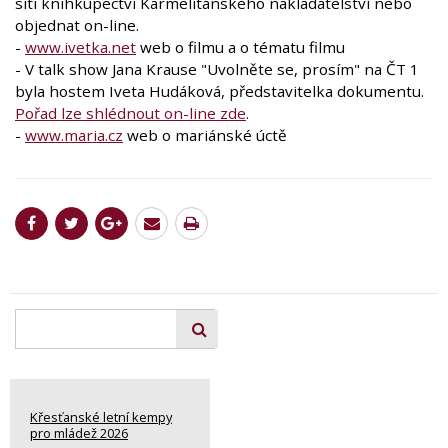
síti knihkupectví Karmelitánského nakladatelství nebo
objednat on-line.
-
www.ivetka.net
web o filmu a o tématu filmu
- V talk show Jana Krause "Uvolněte se, prosím" na ČT 1
byla hostem Iveta Hudáková, představitelka dokumentu.
Pořad lze shlédnout on-line zde
.
-
www.maria.cz
web o mariánské úctě
Křesťanské letní kempy
pro mládež 2026