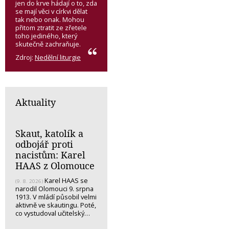
jen do krve hádají o to, zda
se mají věci v církvi dělat
tak nebo onak. Mohou
přitom ztratit ze zřetele
toho jediného, který
skutečně zachraňuje.
Zdroj:
Nedělní liturgie
Aktuality
Skaut, katolík a
odbojář proti
nacistům: Karel
HAAS z Olomouce
Karel HAAS se
(9. 8. 2026)
narodil Olomouci 9. srpna
1913. V mládí působil velmi
aktivně ve skautingu. Poté,
co vystudoval učitelský…