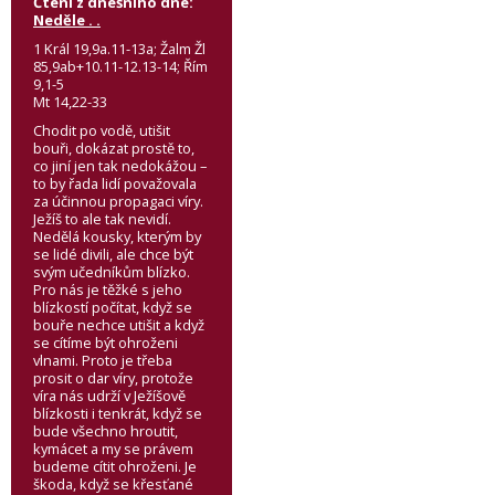
Čtení z dnešního dne:
Neděle . .
1 Král 19,9a.11-13a; Žalm Žl
85,9ab+10.11-12.13-14; Řím
9,1-5
Mt 14,22-33
Chodit po vodě, utišit
bouři, dokázat prostě to,
co jiní jen tak nedokážou –
to by řada lidí považovala
za účinnou propagaci víry.
Ježíš to ale tak nevidí.
Nedělá kousky, kterým by
se lidé divili, ale chce být
svým učedníkům blízko.
Pro nás je těžké s jeho
blízkostí počítat, když se
bouře nechce utišit a když
se cítíme být ohroženi
vlnami. Proto je třeba
prosit o dar víry, protože
víra nás udrží v Ježíšově
blízkosti i tenkrát, když se
bude všechno hroutit,
kymácet a my se právem
budeme cítit ohroženi. Je
škoda, když se křesťané