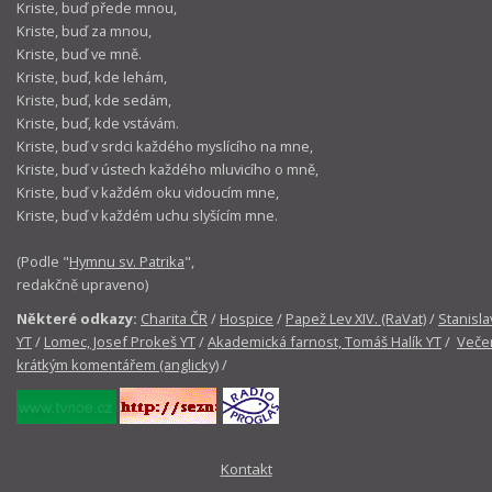
Kriste, buď přede mnou,
Kriste, buď za mnou,
Kriste, buď ve mně.
Kriste, buď, kde lehám,
Kriste, buď, kde sedám,
Kriste, buď, kde vstávám.
Kriste, buď v srdci každého myslícího na mne,
Kriste, buď v ústech každého mluvicího o mně,
Kriste, buď v každém oku vidoucím mne,
Kriste, buď v každém uchu slyšícím mne.
(Podle "
Hymnu sv. Patrika
",
redakčně upraveno)
Některé odkazy:
Charita ČR
/
Hospice
/
Papež Lev XIV. (RaVat)
/
Stanisla
YT
/
Lomec, Josef Prokeš YT
/
Akademická farnost, Tomáš Halík YT
/
Večer
krátkým komentářem (anglicky)
/
Kontakt