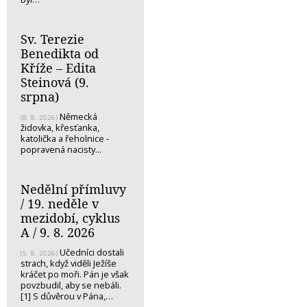
Sv. Terezie
Benedikta od
Kříže – Edita
Steinová (9.
srpna)
Německá
(8. 8. 2026)
židovka, křesťanka,
katolička a řeholnice -
popravená nacisty...
Nedělní přímluvy
/ 19. neděle v
mezidobí, cyklus
A / 9. 8. 2026
Učedníci dostali
(5. 8. 2026)
strach, když viděli Ježíše
kráčet po moři. Pán je však
povzbudil, aby se nebáli.
[1] S důvěrou v Pána,…