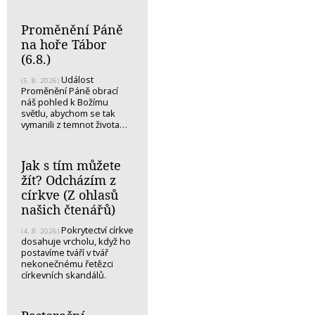
Proměnění Páně
na hoře Tábor
(6.8.)
Událost
(5. 8. 2026)
Proměnění Páně obrací
náš pohled k Božímu
světlu, abychom se tak
vymanili z temnot života…
Jak s tím můžete
žít? Odcházím z
církve (Z ohlasů
našich čtenářů)
Pokrytectví církve
(4. 8. 2026)
dosahuje vrcholu, když ho
postavíme tváří v tvář
nekonečnému řetězci
církevních skandálů.