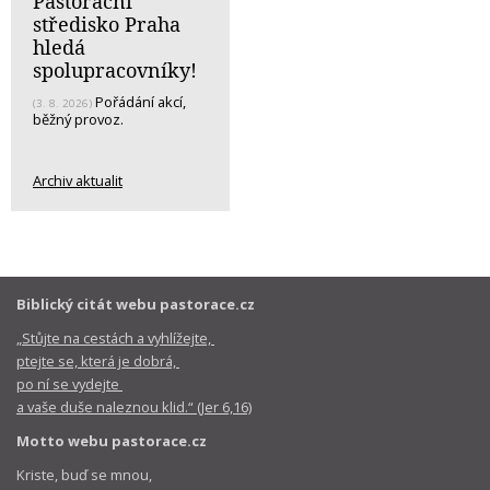
Pastorační
středisko Praha
hledá
spolupracovníky!
Pořádání akcí,
(3. 8. 2026)
běžný provoz.
Archiv aktualit
Biblický citát webu pastorace.cz
„Stůjte na cestách a vyhlížejte,
ptejte se, která je dobrá,
po ní se vydejte
a vaše duše naleznou klid.“ (Jer 6,16)
Motto webu pastorace.cz
Kriste, buď se mnou,