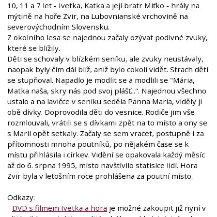
10, 11 a 7 let - Ivetka, Katka a její bratr Miťko - hrály na
mýtině na hoře Zvir, na Lubovnianské vrchovině na
severovýchodním Slovensku.
Z okolního lesa se najednou začaly ozývat podivné zvuky,
které se blížily.
Děti se schovaly v blízkém seníku, ale zvuky neustávaly,
naopak byly čím dál blíž, aniž bylo cokoli vidět. Strach dětí
se stupňoval. Napadlo je modlit se a modlili se "Mária,
Matka naša, skry nás pod svoj plášť...". Najednou všechno
ustalo a na lavičce v seníku seděla Panna Maria, viděly ji
obě dívky. Doprovodila děti do vesnice. Rodiče jim vše
rozmlouvali, vrátili se s dívkami zpět na to místo a ony se
s Marií opět setkaly. Začaly se sem vracet, postupně i za
přítomnosti mnoha poutníků, po nějakém čase se k
místu přihlásila i církev. Vidění se opakovala každý měsíc
až do 6. srpna 1995, místo navštívilo statisíce lidí. Hora
Zvir byla v letošním roce prohlášena za poutní místo.
Odkazy:
-
DVD s filmem Ivetka a hora
je možné zakoupit již nyní v