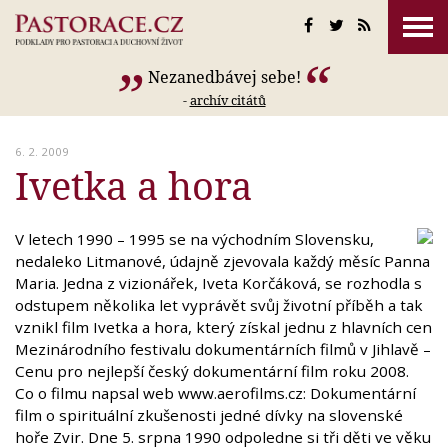
Nezanedbávej sebe!
-
archív citátů
6. 2. 2009
Ivetka a hora
V letech 1990 – 1995 se na východním Slovensku,
nedaleko Litmanové, údajně zjevovala každý měsíc Panna
Maria. Jedna z vizionářek, Iveta Korčáková, se rozhodla s
odstupem několika let vyprávět svůj životní příběh a tak
vznikl film Ivetka a hora, který získal jednu z hlavních cen
Mezinárodního festivalu dokumentárních filmů v Jihlavě –
Cenu pro nejlepší český dokumentární film roku 2008.
Co o filmu napsal web www.aerofilms.cz: Dokumentární
film o spirituální zkušenosti jedné dívky na slovenské
hoře Zvir. Dne 5. srpna 1990 odpoledne si tři děti ve věku