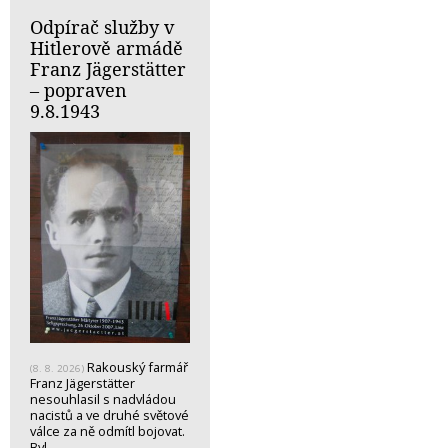
Odpírač služby v
Hitlerově armádě
Franz Jägerstätter
– popraven
9.8.1943
Rakouský farmář
(8. 8. 2026)
Franz Jägerstätter
nesouhlasil s nadvládou
nacistů a ve druhé světové
válce za ně odmítl bojovat.
Byl…