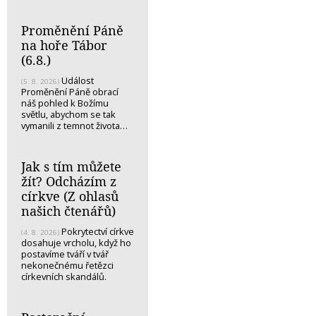
Proměnění Páně
na hoře Tábor
(6.8.)
Událost
(5. 8. 2026)
Proměnění Páně obrací
náš pohled k Božímu
světlu, abychom se tak
vymanili z temnot života…
Jak s tím můžete
žít? Odcházím z
církve (Z ohlasů
našich čtenářů)
Pokrytectví církve
(4. 8. 2026)
dosahuje vrcholu, když ho
postavíme tváří v tvář
nekonečnému řetězci
církevních skandálů.