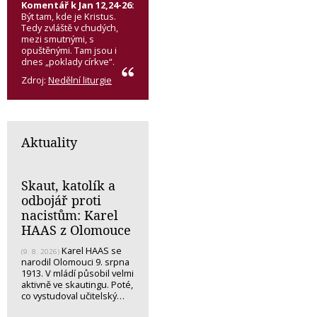
Komentář k Jan 12,24-26:
Být tam, kde je Kristus.
Tedy zvláště v chudých,
mezi smutnými, s
opuštěnými. Tam jsou i
dnes „poklady církve“.
Zdroj:
Nedělní liturgie
Aktuality
Skaut, katolík a
odbojář proti
nacistům: Karel
HAAS z Olomouce
Karel HAAS se
(9. 8. 2026)
narodil Olomouci 9. srpna
1913. V mládí působil velmi
aktivně ve skautingu. Poté,
co vystudoval učitelský…