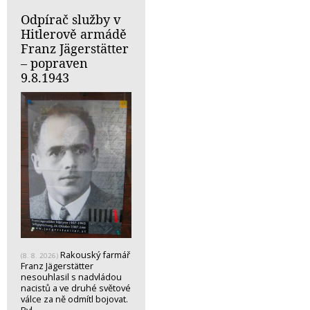
Odpírač služby v
Hitlerově armádě
Franz Jägerstätter
– popraven
9.8.1943
Rakouský farmář
(8. 8. 2026)
Franz Jägerstätter
nesouhlasil s nadvládou
nacistů a ve druhé světové
válce za ně odmítl bojovat.
Byl…