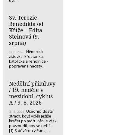
Sv. Terezie
Benedikta od
Kříže – Edita
Steinová (9.
srpna)
Německá
(8. 8. 2026)
židovka, křesťanka,
katolička a řeholnice -
popravená nacisty...
Nedělní přímluvy
/ 19. neděle v
mezidobí, cyklus
A / 9. 8. 2026
Učedníci dostali
(5. 8. 2026)
strach, když viděli Ježíše
kráčet po moři. Pán je však
povzbudil, aby se nebáli.
[1] S důvěrou v Pána,…