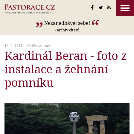
Nezanedbávej sebe!
-
archív citátů
17. 4. 2018 ,
IMA
(Foto: ima)
Kardinál Beran - foto z
instalace a žehnání
pomníku